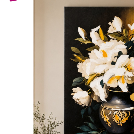
Bijuterii Mirese
Selectii
Reduceri
Cele mai noi
Cele mai vandute
Cele mai votate
Cu video
Pret
0 Lei - 100 Lei
100 Lei - 200 Lei
200 Lei - 300 Lei
300 Lei - 500 Lei
500 Lei - 1000 Lei
1000 Lei +