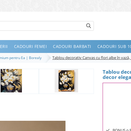
ERII
CADOURI FEMEI
CADOURI BARBATI
CADOURI SUB 10
Tablou decorativ Canvas cu flori albe în vază,
remium pentru Ea | Borealy
Tablou deco
decor elega
BONUS o Bij