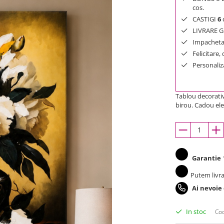
cos.
CASTIGI
6
d
LIVRARE GR
Impachetar
Felicitare,
Personaliza
Tablou decorativ 
birou. Cadou ele
Garantie
1
Putem livra
Ai nevoie
In stoc
Cod