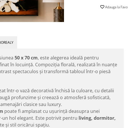
Adauga la Favo
BOREALY
nsiunea
50 x 70 cm
, este alegerea ideală pentru
inat în locuință. Compoziția florală, realizată în nuanțe
ntrast spectaculos și transformă tabloul într-o piesă
t într-o vază decorativă închisă la culoare, cu detalii
adaugă profunzime și creează o atmosferă sofisticată,
 amenajări clasice sau luxury.
cm
poate fi amplasat cu ușurință deasupra unei
un hol elegant. Este potrivit pentru
living, dormitor,
 și stil oricărui spațiu.