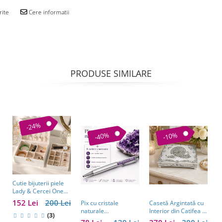
rite
Cere informatii
PRODUSE SIMILARE
-24%
-40%
-10%
Cutie bijuterii piele
Lady & Cercei One
Diamonds
152 Lei
200 Lei
Pix cu cristale
Casetă Argintată cu
A
naturale
Interior din Catifea –
P
(3)
semipretioase:
Casetă Elegantă
P