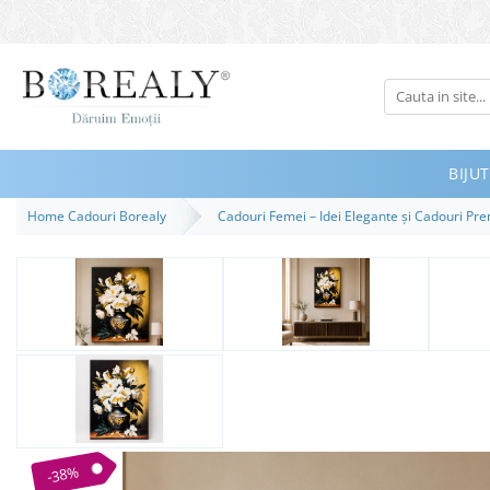
Bijuterii
Tipuri
Inele
BIJUT
Cercei
Home Cadouri Borealy
Cadouri Femei – Idei Elegante și Cadouri P
Bratari
Coliere
Seturi
Brose
Tiare
Destinatari
Bijuterii Femei
Bijuterii Copii
-38%