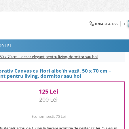
0784.204.166
0
0 LEI
 50 x 70 cm – decor elegant pentru living, dormitor sau hol
rativ Canvas cu flori albe în vază, 50 x 70 cm –
nt pentru living, dormitor sau hol
125 Lei
200 Lei
Economisesti:
75
Lei
uterie/Cadou de 150 lei la fiecare achizitie de peste 500 lei. O alegi in