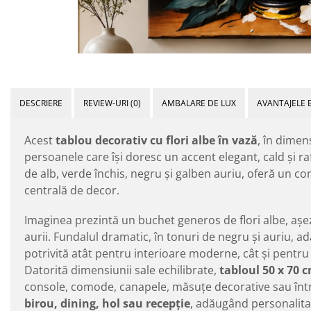
DESCRIERE
REVIEW-URI
(0)
AMBALARE DE LUX
AVANTAJELE 
Acest
tablou decorativ cu flori albe în vază
, în dime
persoanele care își doresc un accent elegant, cald și raf
de alb, verde închis, negru și galben auriu, oferă un co
centrală de decor.
Imaginea prezintă un buchet generos de flori albe, așeza
aurii. Fundalul dramatic, în tonuri de negru și auriu, 
potrivită atât pentru interioare moderne, cât și pentru
Datorită dimensiunii sale echilibrate,
tabloul 50 x 70 
console, comode, canapele, măsuțe decorative sau într-
birou, dining, hol sau recepție
, adăugând personalitate