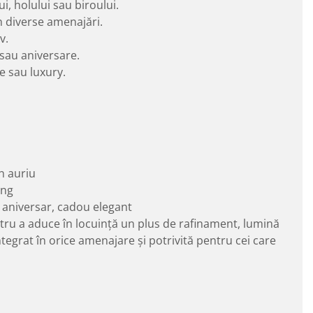
i, holului sau biroului.
n diverse amenajări.
v.
sau aniversare.
e sau luxury.
n auriu
ing
 aniversar, cadou elegant
ru a aduce în locuință un plus de rafinament, lumină
ntegrat în orice amenajare și potrivită pentru cei care