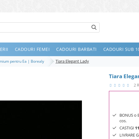
ERII
CADOURI FEMEI
CADOURI BARBATI
CADOURI SUB 10
Tiara Elegant Lady
remium pentru Ea | Borealy
Tiara Elega
2 
BONUS o Bij
cos.
CASTIGI
1
LIVRARE GR