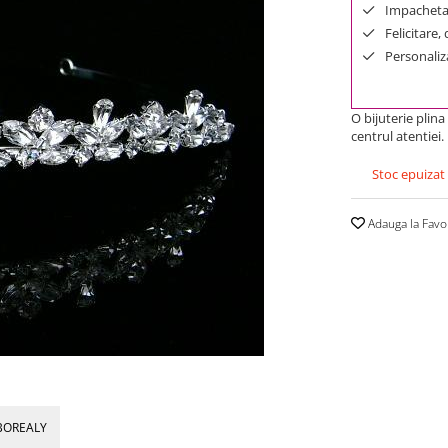
Impachetar
Felicitare,
Personaliza
O bijuterie plin
centrul atentiei.
Stoc epuizat
Adauga la Favo
BOREALY