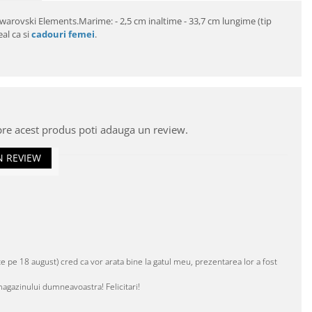
 Swarovski Elements.Marime: - 2,5 cm inaltime - 33,7 cm lungime (tip
eal ca si
cadouri femei
.
pre acest produs poti adauga un review.
N REVIEW
e pe 18 august) cred ca vor arata bine la gatul meu, prezentarea lor a fost
magazinului dumneavoastra! Felicitari!