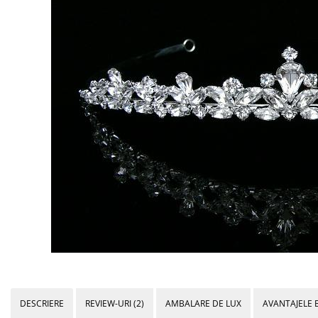
Bijuterii Mirese
Selectii
Reduceri
Cele mai noi
Cele mai vandute
Cele mai votate
Cu video
Pret
0 Lei - 100 Lei
100 Lei - 200 Lei
200 Lei - 300 Lei
300 Lei - 500 Lei
500 Lei - 1000 Lei
1000 Lei +
DESCRIERE
REVIEW-URI
(2)
AMBALARE DE LUX
AVANTAJELE 