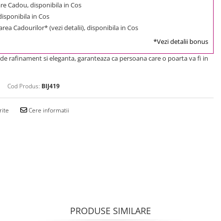
e Cadou, disponibila in Cos
 disponibila in Cos
rea Cadourilor* (vezi detalii), disponibila in Cos
*Vezi detalii bonus
a de rafinament si eleganta, garanteaza ca persoana care o poarta va fi in
Cod Produs:
BIJ419
rite
Cere informatii
PRODUSE SIMILARE