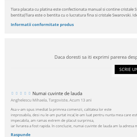
Tiara placata cu platina este confectionata manual si contine cristale
bentita)Tiara este o bentita cu o lucratura fina si cristale Swarovski. Id
Informatii conformitate produs
Daca doresti sa iti exprimi parerea des
SCRIE U
Numai cuvinte de lauda
Anghelescu Mihaela, Targoviste,
Acum 13 ani
Asa v-am spus imediat la primrea comenzii, calitatea lor este
ireprosabila, desi nu le-am purtat inca( le-am luat pentru nunta mea care est
impecabila, am ramas extrem de placut surprinsa,
iar livrarea a fost rapida. In concluzie, numai cuvinte de lauda am la adresa 
Raspunde