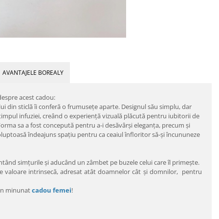
AVANTAJELE BOREALY
 despre acest cadou:
lui din sticlă îi conferă o frumusețe aparte. Designul său simplu, dar
timpul infuziei, creând o experiență vizuală plăcută pentru iubitorii de
c. Forma sa a fost concepută pentru a-i desăvârşi eleganţa, precum şi
voluptoasă îndeajuns spaţiu pentru ca ceaiul înfloritor să-şi încununeze
ntând simțurile și aducând un zâmbet pe buzele celui care îl primește.
are valoare intrinsecă, adresat atât doamnelor cât şi domnilor, pentru
-un minunat
cadou femei
!