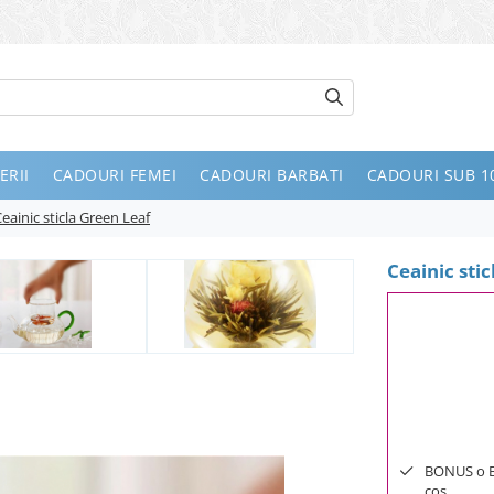
ERII
CADOURI FEMEI
CADOURI BARBATI
CADOURI SUB 10
eainic sticla Green Leaf
Ceainic sti
BONUS o Bij
cos.