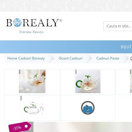
Bijuterii
Tipuri
Inele
BIJUT
Cercei
C
Home Cadouri Borealy
Ocazii Cadouri
Cadouri Paste
Bratari
Coliere
Seturi
Brose
Tiare
Destinatari
Bijuterii Femei
Bijuterii Copii
-35%