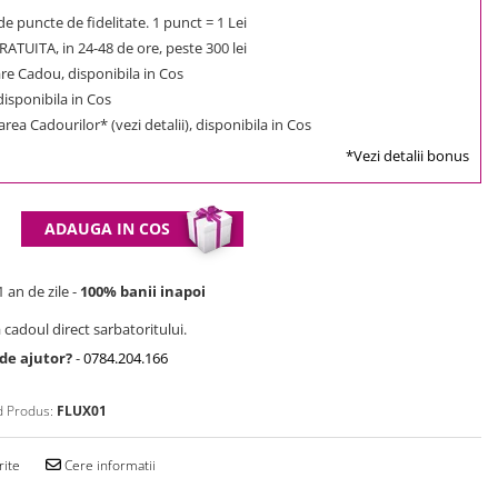
e puncte de fidelitate. 1 punct = 1 Lei
ATUITA, in 24-48 de ore, peste 300 lei
e Cadou, disponibila in Cos
 disponibila in Cos
rea Cadourilor* (vezi detalii), disponibila in Cos
*Vezi detalii bonus
ADAUGA IN COS
 an de zile -
100% banii inapoi
 cadoul direct sarbatoritului.
 de ajutor?
-
0784.204.166
 Produs:
FLUX01
rite
Cere informatii