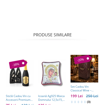
PRODUSE SIMILARE
-20%
-38%
Set Cadou Vin
C
Classical Wine –
a
Casetă Elegantă cu
w
199 Lei
250 Lei
1
Sticlă Cadou Vin cu
Icoană Ag925 Maica
Accesorii pentru Vin
e
Accesorii Premium
Domnului 12,5x15,5
(3)
b
Personalizată – Set
cm