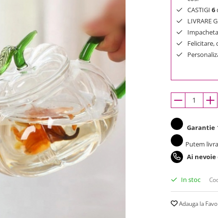
CASTIGI
6
d
LIVRARE GR
Impachetar
Felicitare,
Personaliza
Garantie
1
Putem livra
Ai nevoie
In stoc
Cod
Adauga la Favo