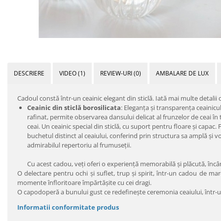
DESCRIERE
VIDEO
(1)
REVIEW-URI
(0)
AMBALARE DE LUX
Cadoul constă într-un ceainic elegant din sticlă. Iată mai multe detalii
Ceainic din sticlă borosilicata
: Eleganța și transparența ceainicu
rafinat, permite observarea dansului delicat al frunzelor de ceai în 
ceai. Un ceainic special din sticlă, cu suport pentru floare şi capa
buchetul distinct al ceaiului, conferind prin structura sa amplă şi 
admirabilul repertoriu al frumuseţii.
Cu acest cadou, veți oferi o experiență memorabilă și plăcută, încâ
O delectare pentru ochi şi suflet, trup şi spirit, într-un cadou de m
momente înfloritoare împărtăşite cu cei dragi.
O capodoperă a bunului gust ce redefineşte ceremonia ceaiului, într
Informatii conformitate produs