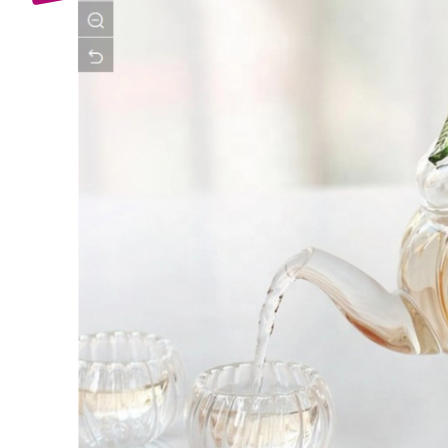
Bijuterii Mirese
Selectii
Reduceri
Cele mai noi
Cele mai vandute
Cele mai votate
Cu video
Pret
0 Lei - 100 Lei
100 Lei - 200 Lei
200 Lei - 300 Lei
300 Lei - 500 Lei
500 Lei - 1000 Lei
1000 Lei +