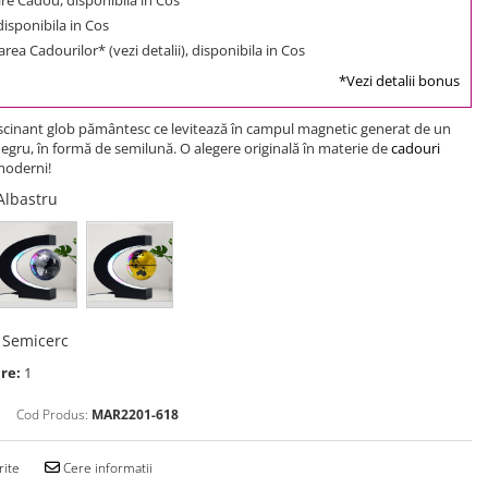
 disponibila in Cos
rea Cadourilor* (vezi detalii), disponibila in Cos
*Vezi detalii bonus
scinant glob pământesc ce levitează în campul magnetic generat de un
egru, în formă de semilună. O alegere originală în materie de
cadouri
oderni!
 Albastru
:
Semicerc
re:
1
Cod Produs:
MAR2201-618
rite
Cere informatii