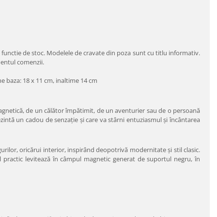
 functie de stoc. Modelele de cravate din poza sunt cu titlu informativ.
mentul comenzii.
ime baza: 18 x 11 cm, inaltime 14 cm
gnetică, de un călător împătimit, de un aventurier sau de o persoană
intă un cadou de senzaţie şi care va stârni entuziasmul şi încântarea
gurilor, oricărui interior, inspirând deopotrivă modernitate şi stil clasic.
l practic levitează în câmpul magnetic generat de suportul negru, în