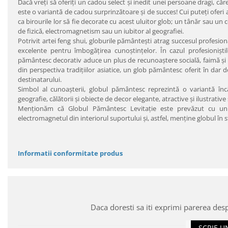
Dacă vreţi să oferiţi un cadou select şi inedit unei persoane dragi, căr
este o variantă de cadou surprinzătoare şi de succes! Cui puteţi oferi a
ca birourile lor să fie decorate cu acest uluitor glob; un tânăr sau un co
de fizică, electromagnetism sau un iubitor al geografiei.
Potrivit artei feng shui, globurile pământeşti atrag succesul profesion
excelente pentru îmbogăţirea cunoştinţelor. În cazul profesioniştilor
pământesc decorativ aduce un plus de recunoaştere socială, faimă şi am
din perspectiva tradiţiilor asiatice, un glob pământesc oferit în dar 
destinatarului.
Simbol al cunoaşterii, globul pământesc reprezintă o variantă î
geografie, călătorii şi obiecte de decor elegante, atractive şi ilustrative 
Menţionăm că Globul Pământesc Levitaţie este prevăzut cu un 
electromagnetul din interiorul suportului şi, astfel, menţine globul în s
Informatii conformitate produs
Daca doresti sa iti exprimi parerea des
SCRIE U