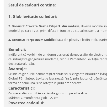
Setul de cadouri contine:
1. Glob levitatie cu leduri;
2. Bonus 1: Cravata Grazie Filipetti din matase
, diverse modele, in
Modelul pe care il veti primi difera in functie de stocul existent la mo
3. Bonus 2: Perpetuum Mobile
(baza
din plastic, bile din otel). Mar
Beneficii:
Indiferent că vorbim de un domn pasionat de geografie, de electroma
ce îndrăgeşte gadgeturile moderne, Globul Pământesc Levitaţie reprez
destinatarului său.
Avantaje:
Se ştie că globurile pământeşti atribuie stil şi eleganţă birourilor, livin
Globul Pământesc Levitaţie fascinează, însă, prin faptul că pământu
formă de semilună, şi se roteşte în jurul propriei axe.
Caracteristici:
Culoare: disponibil in varianta globului pe albastru
Mărime: Circumferinta glob – 27 cm.
Povestea cadoului: