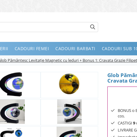
ERII
CADOURI FEMEI
CADOURI BARBATI
CADOURI SUB 10
Glob Pământesc Levitaţie Magnetic cu leduri + Bonus 1: Cravata Grazie Filip
Glob Pământ
Cravata Gra
BONUS o Bij
cos.
CASTIGI
9
d
LIVRARE GR
Impachetar