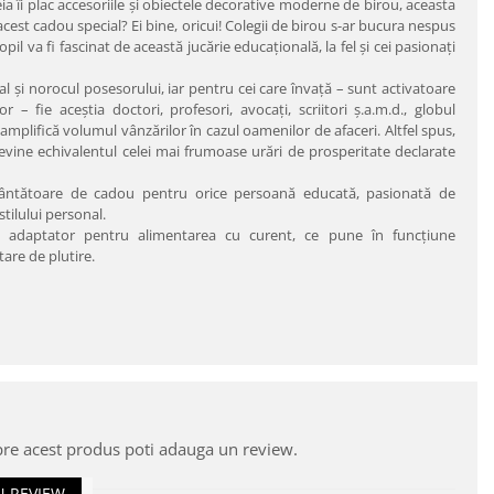
eia îi plac accesoriile şi obiectele decorative moderne de birou, aceasta
cest cadou special? Ei bine, oricui! Colegii de birou s-ar bucura nespus
pil va fi fascinat de această jucărie educaţională, la fel şi cei pasionaţi
al şi norocul posesorului, iar pentru cei care învaţă – sunt activatoare
 – fie aceştia doctori, profesori, avocaţi, scriitori ş.a.m.d., globul
plifică volumul vânzărilor în cazul oamenilor de afaceri. Altfel spus,
devine echivalentul celei mai frumoase urări de prosperitate declarate
ncântătoare de cadou pentru orice persoană educată, pasionată de
stilului personal.
adaptator pentru alimentarea cu curent, ce pune în funcţiune
tare de plutire.
pre acest produs poti adauga un review.
N REVIEW