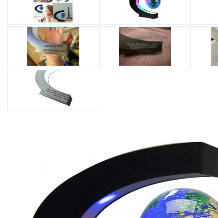
Bijuterii Mirese
Selectii
Reduceri
Cele mai noi
Cele mai vandute
Cele mai votate
Cu video
Pret
0 Lei - 100 Lei
100 Lei - 200 Lei
200 Lei - 300 Lei
300 Lei - 500 Lei
500 Lei - 1000 Lei
1000 Lei +