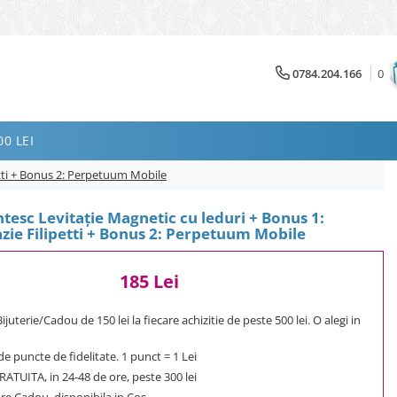
0784.204.166
0
0 LEI
etti + Bonus 2: Perpetuum Mobile
esc Levitaţie Magnetic cu leduri + Bonus 1:
zie Filipetti + Bonus 2: Perpetuum Mobile
185 Lei
uterie/Cadou de 150 lei la fiecare achizitie de peste 500 lei. O alegi in
e puncte de fidelitate. 1 punct = 1 Lei
ATUITA, in 24-48 de ore, peste 300 lei
e Cadou, disponibila in Cos