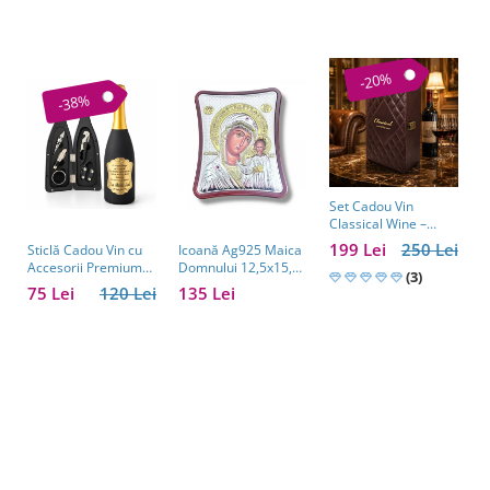
-20%
-38%
Set Cadou Vin
C
Classical Wine –
a
Casetă Elegantă cu
w
199 Lei
250 Lei
1
Sticlă Cadou Vin cu
Icoană Ag925 Maica
Accesorii pentru Vin
e
Accesorii Premium
Domnului 12,5x15,5
(3)
b
Personalizată – Set
cm
75 Lei
120 Lei
135 Lei
s
Elegant pentru
C
Bărbați