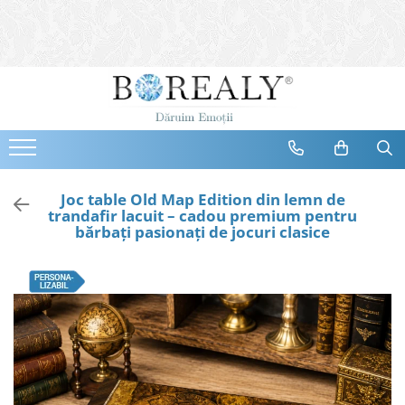
Bijuterii
Tipuri
Inele
Cercei
Bratari
Coliere
Joc table Old Map Edition din lemn de
trandafir lacuit – cadou premium pentru
Seturi
bărbați pasionați de jocuri clasice
Brose
Tiare
Destinatari
Bijuterii Femei
Bijuterii Copii
Bijuterii Mirese
Selectii