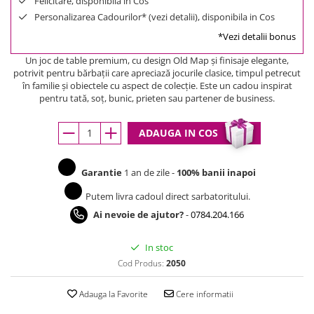
Felicitare, disponibila in Cos
Personalizarea Cadourilor* (vezi detalii), disponibila in Cos
*Vezi detalii bonus
Un joc de table premium, cu design Old Map și finisaje elegante,
potrivit pentru bărbații care apreciază jocurile clasice, timpul petrecut
în familie și obiectele cu aspect de colecție. Este un cadou inspirat
pentru tată, soț, bunic, prieten sau partener de business.
ADAUGA IN COS
Garantie
1 an de zile -
100% banii inapoi
Putem livra cadoul direct sarbatoritului.
Ai nevoie de ajutor?
-
0784.204.166
In stoc
Cod Produs:
2050
Adauga la Favorite
Cere informatii