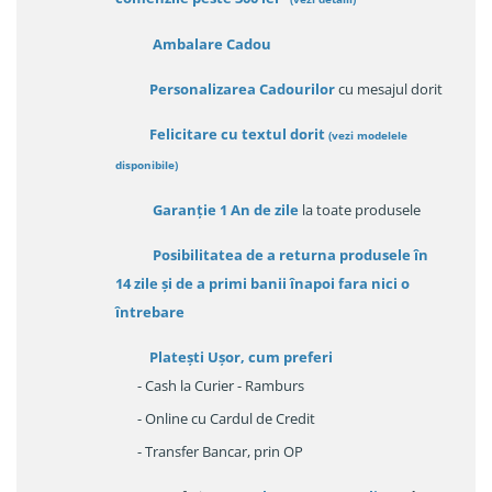
Ambalare Cadou
Personalizarea Cadourilor
cu mesajul dorit
Felicitare cu textul dorit
(
vezi modelele
disponibile
)
Garanție
1 An de zile
la toate produsele
Posibilitatea de a returna produsele în
14 zile
și de a primi
banii înapoi fara nici o
întrebare
Platești Ușor
, cum preferi
- Cash la Curier - Ramburs
- Online cu Cardul de Credit
- Transfer Bancar, prin OP