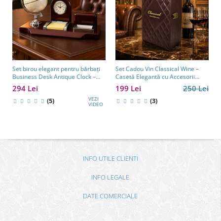
Set birou elegant pentru bărbați
Set Cadou Vin Classical Wine –
Business Desk Antique Clock –
Casetă Elegantă cu Accesorii
cadou premium pentru șef, soț
pentru Vin
294 Lei
199 Lei
250 Lei
sau partener de afaceri
VEZI
(5)
(3)
VIDEO
INFO UTILE CLIENTI
INFO LEGALE
DATE COMERCIALE