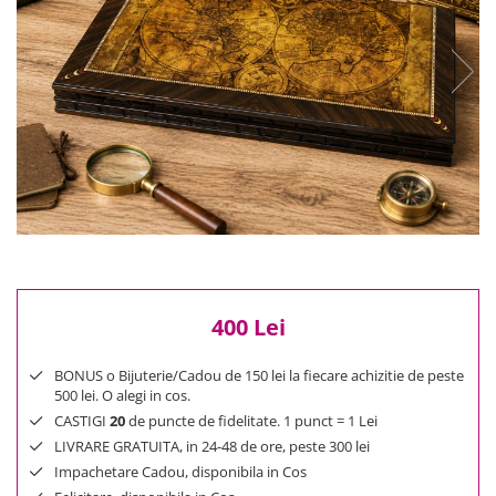
Reduceri
Cele mai noi
Cele mai vandute
Cele mai votate
Cu video
Pret
0 Lei - 100 Lei
100 Lei - 200 Lei
200 Lei - 300 Lei
300 Lei - 500 Lei
500 Lei - 1000 Lei
400 Lei
1000 Lei +
BONUS o Bijuterie/Cadou de 150 lei la fiecare achizitie de peste
500 lei. O alegi in cos.
CASTIGI
20
de puncte de fidelitate. 1 punct = 1 Lei
LIVRARE GRATUITA, in 24-48 de ore, peste 300 lei
Impachetare Cadou, disponibila in Cos