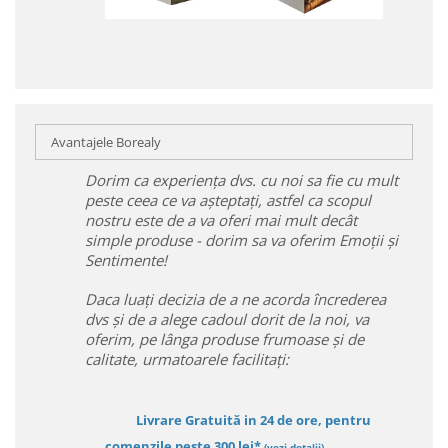
Avantajele Borealy
Dorim ca experiența dvs. cu noi sa fie cu mult
peste ceea ce va așteptați, astfel ca scopul
nostru este de a va oferi mai mult decât
simple produse - dorim sa va oferim Emoții și
Sentimente!
Daca luați decizia de a ne acorda încrederea
dvs și de a alege cadoul dorit de la noi, va
oferim, pe lânga produse frumoase și de
calitate, urmatoarele facilitați:
Livrare Gratuită in 24 de ore, pentru
comenzile peste 300 lei*
(vezi detalii)