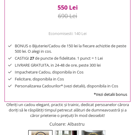
550 Lei
690 Lei
Economisesti:
140
Lei
BONUS o Bijuterie/Cadou de 150 lei la fiecare achizitie de peste
500 lei. O alegi in cos.
CASTIGI
27
de puncte de fidelitate. 1 punct = 1 Lei
LIVRARE GRATUITA, in 24-48 de ore, peste 300 lei
Impachetare Cadou, disponibila in Cos
Felicitare, disponibila in Cos
Personalizarea Cadourilor* (vezi detalii), disponibila in Cos
*Vezi detalii bonus
Oferiţi un cadou elegant, practic şi trainic, dedicat persoanelor cărora
doriţi să le răsplătiţi timpul petrecut alături de dumneavoastră şi a
căror prietenie o preţuiţi în mod deosebit!
Culoare
: Albastru