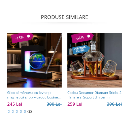
PRODUSE SIMILARE
-18%
-34%
Glob pământesc cu levitație
Cadou Decantor Diamant Sticla, 2
magnetică și pix – cadou business
Pahare si Suport din Lemn
pentru bărbați pasionați de
245 Lei
300 Lei
259 Lei
390 Lei
tehnologie și călătorii
(2)