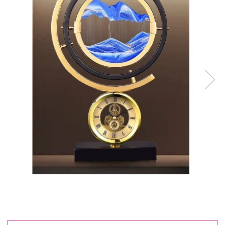
Reduceri
Cele mai noi
Cele mai vandute
Cele mai votate
Cu video
Pret
0 Lei - 100 Lei
100 Lei - 200 Lei
200 Lei - 300 Lei
300 Lei - 500 Lei
500 Lei - 1000 Lei
1000 Lei +