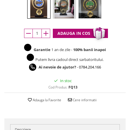
ADAUGA IN COS
Garantie
1 an de zile -
100% banii inapoi
Putem livra cadoul direct sarbatoritului.
Ai nevoie de ajutor?
-
0784.204.166
In stoc
Cod Produs:
FQ13
Adauga la Favorite
Cere informatii
Descriere