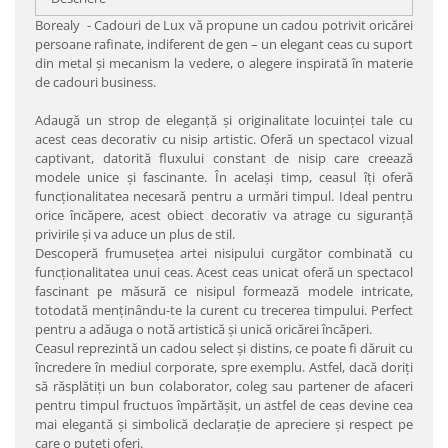
Borealy - Cadouri de Lux vă propune un cadou potrivit oricărei
persoane rafinate, indiferent de gen – un elegant ceas cu suport
din metal şi mecanism la vedere, o alegere inspirată în materie
de cadouri business.
Adaugă un strop de eleganță și originalitate locuinței tale cu
acest ceas decorativ cu nisip artistic. Oferă un spectacol vizual
captivant, datorită fluxului constant de nisip care creează
modele unice și fascinante. În același timp, ceasul îți oferă
funcționalitatea necesară pentru a urmări timpul. Ideal pentru
orice încăpere, acest obiect decorativ va atrage cu siguranță
privirile și va aduce un plus de stil.
Descoperă frumusețea artei nisipului curgător combinată cu
funcționalitatea unui ceas. Acest ceas unicat oferă un spectacol
fascinant pe măsură ce nisipul formează modele intricate,
totodată menținându-te la curent cu trecerea timpului. Perfect
pentru a adăuga o notă artistică și unică oricărei încăperi.
Ceasul reprezintă un cadou select şi distins, ce poate fi dăruit cu
încredere în mediul corporate, spre exemplu. Astfel, dacă doriţi
să răsplătiţi un bun colaborator, coleg sau partener de afaceri
pentru timpul fructuos împărtăşit, un astfel de ceas devine cea
mai elegantă şi simbolică declaraţie de apreciere şi respect pe
care o puteţi oferi.