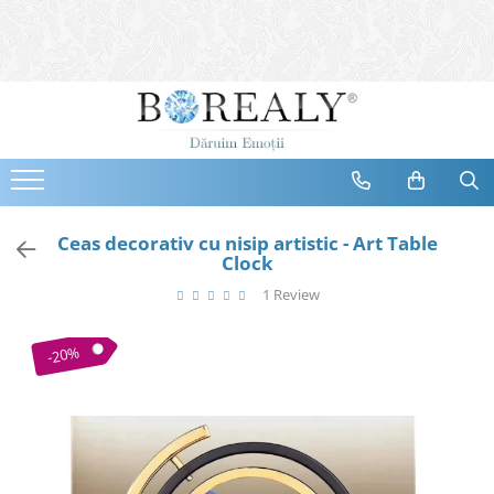
Bijuterii
Tipuri
Inele
Cercei
Bratari
Coliere
Ceas decorativ cu nisip artistic - Art Table
Clock
Seturi
1 Review
Brose
Tiare
-20%
Destinatari
Bijuterii Femei
Bijuterii Copii
Bijuterii Mirese
Selectii