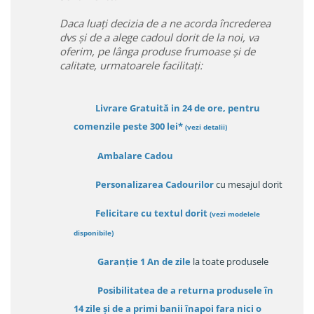
Daca luați decizia de a ne acorda încrederea
dvs și de a alege cadoul dorit de la noi, va
oferim, pe lânga produse frumoase și de
calitate, urmatoarele facilitați:
Livrare Gratuită in 24 de ore, pentru
comenzile peste 300 lei*
(vezi detalii)
Ambalare Cadou
Personalizarea Cadourilor
cu mesajul dorit
Felicitare cu textul dorit
(
vezi modelele
disponibile
)
Garanție
1 An de zile
la toate produsele
Posibilitatea de a returna produsele în
14 zile
și de a primi
banii înapoi fara nici o