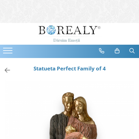
Bijuterii
Tipuri
Inele
Cercei
Bratari
Coliere
Statueta Perfect Family of 4
Seturi
Brose
Tiare
Destinatari
Bijuterii Femei
Bijuterii Copii
Bijuterii Mirese
Selectii