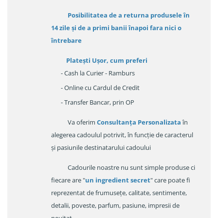
Posibilitatea de a returna produsele în
14 zile
și de a primi
banii înapoi fara nici o
întrebare
Platești Ușor
, cum preferi
- Cash la Curier - Ramburs
- Online cu Cardul de Credit
- Transfer Bancar, prin OP
Va oferim
Consultanța Personalizata
în
alegerea cadoulul potrivit, în funcție de caracterul
și pasiunile destinatarului cadoului
Cadourile noastre nu sunt simple produse ci
fiecare are "
un ingredient secret
" care poate fi
reprezentat de frumusețe, calitate, sentimente,
detalii, poveste, parfum, pasiune, impresii de
neuitat