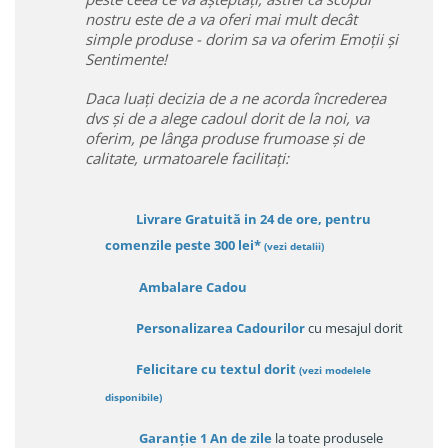
nostru este de a va oferi mai mult decât
simple produse - dorim sa va oferim Emoții și
Sentimente!
Daca luați decizia de a ne acorda încrederea
dvs și de a alege cadoul dorit de la noi, va
oferim, pe lânga produse frumoase și de
calitate, urmatoarele facilitați:
Livrare Gratuită in 24 de ore, pentru
comenzile peste 300 lei*
(vezi detalii)
Ambalare Cadou
Personalizarea Cadourilor
cu mesajul dorit
Felicitare cu textul dorit
(
vezi modelele
disponibile
)
Garanție
1 An de zile
la toate produsele