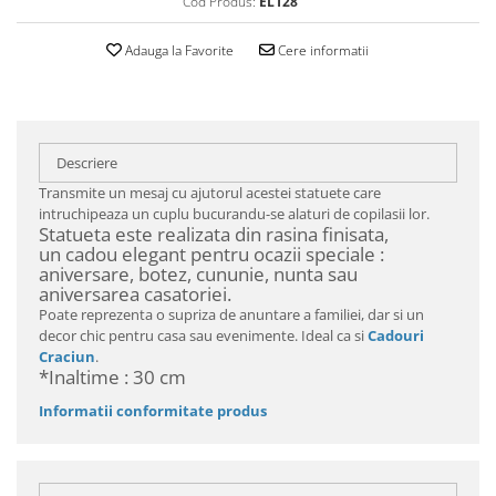
Cod Produs:
EL128
Adauga la Favorite
Cere informatii
Descriere
Transmite un mesaj cu ajutorul acestei statuete care
intruchipeaza un cuplu bucurandu-se alaturi de copilasii lor.
Statueta este realizata din rasina finisata,
un cadou elegant pentru ocazii speciale :
aniversare, botez, cununie, nunta sau
aniversarea casatoriei.
Poate reprezenta o supriza de anuntare a familiei, dar si un
decor chic pentru casa sau evenimente. Ideal ca si
Cadouri
Craciun
.
*Inaltime : 30 cm
Informatii conformitate produs