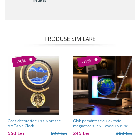
PRODUSE SIMILARE
-20%
-18%
Ceas decorativ cu nisip artistic -
Glob pământesc cu levitație
Art Table Clock
magnetică și pix – cadou business
pentru bărbați pasionați de
550 Lei
690 Lei
245 Lei
300 Lei
tehnologie și călătorii