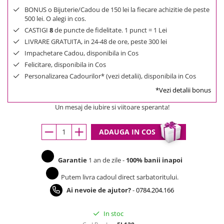
BONUS o Bijuterie/Cadou de 150 lei la fiecare achizitie de peste
500 lei. O alegi in cos.
CASTIGI
8
de puncte de fidelitate. 1 punct = 1 Lei
LIVRARE GRATUITA, in 24-48 de ore, peste 300 lei
Impachetare Cadou, disponibila in Cos
Felicitare, disponibila in Cos
Personalizarea Cadourilor* (vezi detalii), disponibila in Cos
*Vezi detalii bonus
Un mesaj de iubire si viitoare speranta!
ADAUGA IN COS
Garantie
1 an de zile -
100% banii inapoi
Putem livra cadoul direct sarbatoritului.
Ai nevoie de ajutor?
-
0784.204.166
In stoc