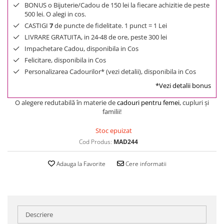
BONUS o Bijuterie/Cadou de 150 lei la fiecare achizitie de peste
500 lei. O alegi in cos.
CASTIGI
7
de puncte de fidelitate. 1 punct = 1 Lei
LIVRARE GRATUITA, in 24-48 de ore, peste 300 lei
Impachetare Cadou, disponibila in Cos
Felicitare, disponibila in Cos
Personalizarea Cadourilor* (vezi detalii), disponibila in Cos
*Vezi detalii bonus
O alegere redutabilă în materie de
cadouri pentru femei
, cupluri şi
familii!
Stoc epuizat
Cod Produs:
MAD244
Adauga la Favorite
Cere informatii
Descriere