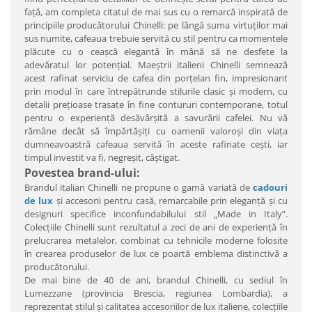
faţă, am completa citatul de mai sus cu o remarcă inspirată de
principiile producătorului Chinelli: pe lângă suma virtuţilor mai
sus numite, cafeaua trebuie servită cu stil pentru ca momentele
plăcute cu o ceaşcă elegantă în mână să ne desfete la
adevăratul lor potenţial. Maeştrii italieni Chinelli semnează
acest rafinat serviciu de cafea din porţelan fin, impresionant
prin modul în care întrepătrunde stilurile clasic şi modern, cu
detalii preţioase trasate în fine contururi contemporane, totul
pentru o experienţă desăvârşită a savurării cafelei. Nu vă
rămâne decât să împărtăşiţi cu oamenii valoroşi din viaţa
dumneavoastră cafeaua servită în aceste rafinate ceşti, iar
timpul investit va fi, negreşit, câştigat.
Povestea brand-ului:
Brandul italian Chinelli ne propune o gamă variată de
cadouri
de lux
şi accesorii pentru casă, remarcabile prin eleganţă şi cu
designuri specifice inconfundabilului stil „Made in Italy”.
Colecţiile Chinelli sunt rezultatul a zeci de ani de experienţă în
prelucrarea metalelor, combinat cu tehnicile moderne folosite
în crearea produselor de lux ce poartă emblema distinctivă a
producătorului.
De mai bine de 40 de ani, brandul Chinelli, cu sediul în
Lumezzane (provincia Brescia, regiunea Lombardia), a
reprezentat stilul şi calitatea accesoriilor de lux italiene, colecţiile