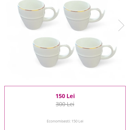
Reduceri
Cele mai noi
Cele mai vandute
Cele mai votate
Cu video
Pret
0 Lei - 100 Lei
100 Lei - 200 Lei
200 Lei - 300 Lei
300 Lei - 500 Lei
500 Lei - 1000 Lei
1000 Lei +
150 Lei
300 Lei
Economisesti:
150
Lei