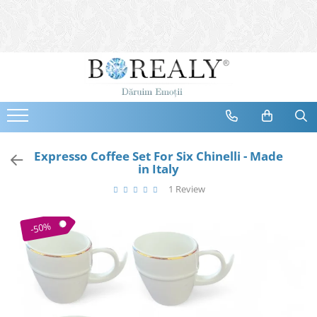
Bijuterii
Tipuri
Inele
Cercei
Bratari
Coliere
Expresso Coffee Set For Six Chinelli - Made
in Italy
Seturi
1 Review
Brose
Tiare
-50%
Destinatari
Bijuterii Femei
Bijuterii Copii
Bijuterii Mirese
Selectii