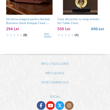
Set birou elegant pentru bărbați
Ceas decorativ cu nisip artistic -
Business Desk Antique Clock –
Art Table Clock
cadou premium pentru șef, soț
294 Lei
550 Lei
690 Lei
sau partener de afaceri
VEZI
(5)
(1)
VIDEO
INFO UTILE CLIENTI
INFO LEGALE
DATE COMERCIALE
SOCIAL