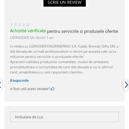
SCRIE UN REVIEW
Achizitie verificata
pentru serviciile si produsele oferite
UZINSIDER SA,
Acum 1 an
In relatia cu UZINSIDER ENGINNERING S.A. Galati, Borealy Gifts SRL a
dat dovada de un inalt profesionalism si dorim pe aceasta cale sa va
mltumim pentru serviciile si produsele oferite!
Apreciem calitatea produselor comandate, modul de ambalare,
promptitudinea si seriozitatea de care dati dovada si nu in ultimul
rand, amabilitatea cu care raspundeti clientilor.
Raspunde
A fost util acest review?
Ambalare de Lux