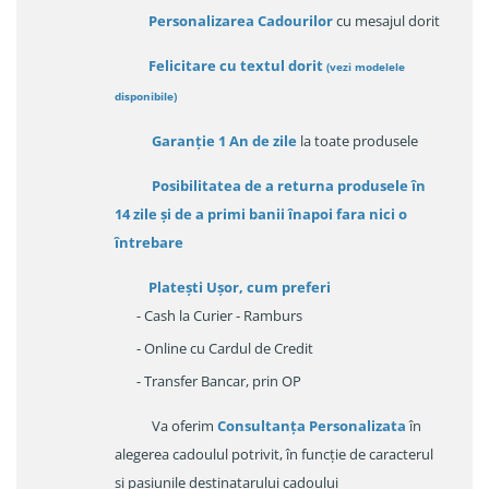
Personalizarea Cadourilor
cu mesajul dorit
Felicitare cu textul dorit
(
vezi modelele
disponibile
)
Garanție
1 An de zile
la toate produsele
Posibilitatea de a returna produsele în
14 zile
și de a primi
banii înapoi fara nici o
întrebare
Platești Ușor
, cum preferi
- Cash la Curier - Ramburs
- Online cu Cardul de Credit
- Transfer Bancar, prin OP
Va oferim
Consultanța Personalizata
în
alegerea cadoulul potrivit, în funcție de caracterul
și pasiunile destinatarului cadoului