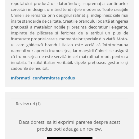
reputatului producător datorându-şi supremaţia continuelor
cercetări în design, urmând tendinţele moderne. Toate creaţiile
Chinelli se remarcă prin designul rafinat şi îndeplinesc cele mai
înalte standarde de calitate. Creaţiile brandului poartă atingerea
preţioasă a metalelor nobile şi prezintă decoraţiuni elegante,
inspirate de plăcerea şi fericirea de a atribui un plus de
frumuseţe propriei case şi momentelor speciale din viaţă. Moto-
ul care ghidează brandul italian este acelă că întotodeauna
oamenii vor aprecia frumuseţea, iar maeştrii Chinelli se asigură
că frumuseţea ne este servită în cel mai rafinat mod, pentru a
înnobila, în stilul italian veritabil, clipele preţioase, gesturile şi
cadourile de neuitat.
Informatii conformitate produs
Review-uri
(1)
Daca doresti sa iti exprimi parerea despre acest
produs poti adauga un review.