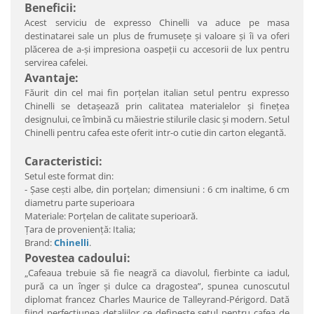
Beneficii:
Acest serviciu de expresso Chinelli va aduce pe masa
destinatarei sale un plus de frumuseţe şi valoare şi îi va oferi
plăcerea de a-şi impresiona oaspeţii cu accesorii de lux pentru
servirea cafelei.
Avantaje:
Făurit din cel mai fin porţelan italian setul pentru expresso
Chinelli se detaşează prin calitatea materialelor şi fineţea
designului, ce îmbină cu măiestrie stilurile clasic şi modern. Setul
Chinelli pentru cafea este oferit intr-o cutie din carton elegantă.
Caracteristici:
Setul este format din:
- Şase ceşti albe, din porţelan; dimensiuni : 6 cm inaltime, 6 cm
diametru parte superioara
Materiale: Porţelan de calitate superioară.
Ţara de provenienţă: Italia;
Brand:
Chinelli
.
Povestea cadoului:
„Cafeaua trebuie să fie neagră ca diavolul, fierbinte ca iadul,
pură ca un înger şi dulce ca dragostea”, spunea cunoscutul
diplomat francez Charles Maurice de Talleyrand-Périgord. Dată
fiind perfecţiunea detaliilor ce defineşte setul pentru cafea de