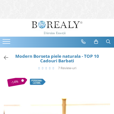
Bijuterii
Tipuri
Inele
Cercei
Bratari
Coliere
Modern Borseta piele naturala - TOP 10
Cadouri Barbati
Seturi
7 Review-uri
Brose
Tiare
-14%
Destinatari
Bijuterii Femei
Bijuterii Copii
Bijuterii Mirese
Selectii