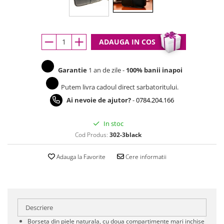
ADAUGA IN COS
Garantie
1 an de zile -
100% banii inapoi
Putem livra cadoul direct sarbatoritului.
Ai nevoie de ajutor?
-
0784.204.166
In stoc
Cod Produs:
302-3black
Adauga la Favorite
Cere informatii
Descriere
Borseta din piele naturala, cu doua compartimente mari inchise