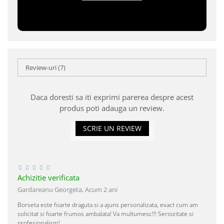
Review-uri
(7)
Daca doresti sa iti exprimi parerea despre acest
produs poti adauga un review.
SCRIE UN REVIEW
Achizitie verificata
Gardareanu Georgeta,
Acum 2 ani
Borseta este foarte draguta si a ajuns personalizata, exact cum am
solicitat si foarte frumos ambalata! Va multumesc!!! Seriozitate si
profesionalism!