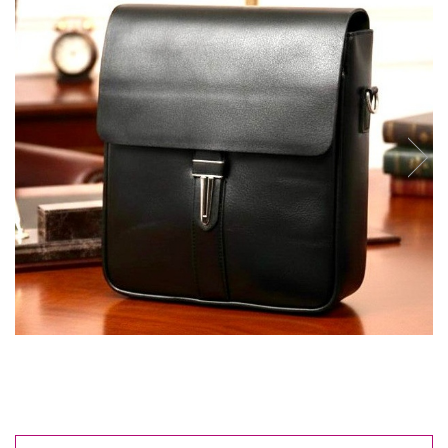
Reduceri
Cele mai noi
Cele mai vandute
Cele mai votate
Cu video
Pret
0 Lei - 100 Lei
100 Lei - 200 Lei
200 Lei - 300 Lei
300 Lei - 500 Lei
500 Lei - 1000 Lei
1000 Lei +