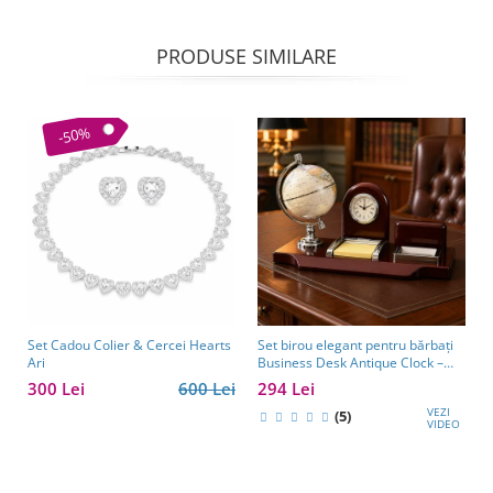
PRODUSE SIMILARE
-50%
Set Cadou Colier & Cercei Hearts
Set birou elegant pentru bărbați
Ari
Business Desk Antique Clock –
cadou premium pentru șef, soț
300 Lei
600 Lei
294 Lei
sau partener de afaceri
VEZI
(5)
VIDEO