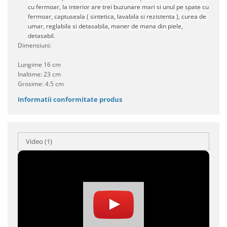
cu fermoar, la interior are trei buzunare mari si unul pe spate cu
fermoar, captuseala ( sintetica, lavabila si rezistenta ), curea de
umar, reglabila si detasabila, maner de mana din piele,
detasabil.
Dimensiuni:
Lungime 16 cm
Inaltime: 23 cm
Grosime: 4.5 cm
Informatii conformitate produs
Video
(1)