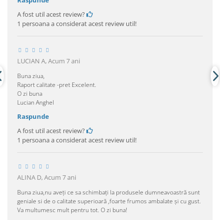
A fost util acest review?
1 persoana a considerat acest review util!
LUCIAN A,
Acum 7 ani
Buna ziua,
Raport calitate -pret Excelent.
O zi buna
Lucian Anghel
Raspunde
A fost util acest review?
1 persoana a considerat acest review util!
ALINA D,
Acum 7 ani
Buna ziua,nu aveți ce sa schimbați la produsele dumneavoastră sunt
geniale si de o calitate superioară ,foarte frumos ambalate și cu gust.
Va multumesc mult pentru tot. O zi buna!