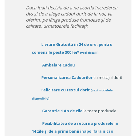
Daca luați decizia de a ne acorda încrederea
dvs și de a alege cadoul dorit de la noi, va
oferim, pe lânga produse frumoase și de
calitate, urmatoarele facilitați:
Livrare Gratuită in 24 de ore, pentru
comenzile peste 300 lei*
(vezi detalii)
Ambalare Cadou
Personalizarea Cadourilor
cu mesajul dorit
Felicitare cu textul dorit
(
vezi modelele
disponibile
)
Garanție
1 An de zile
la toate produsele
Posibilitatea de a returna produsele în
14 zile
și de a primi
banii înapoi fara nici o