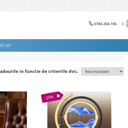
0784.204.166
0
0 LEI
adourile in functie de criteriile dvs.:
-20%