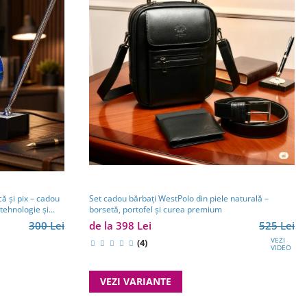
Set cadou bărbați WestPolo din piele naturală –
ă și pix – cadou
borsetă, portofel și curea premium
tehnologie și
de la 398 Lei
525 Lei
300 Lei
VEZI
(4)
VIDEO
VEZI VARIANTE