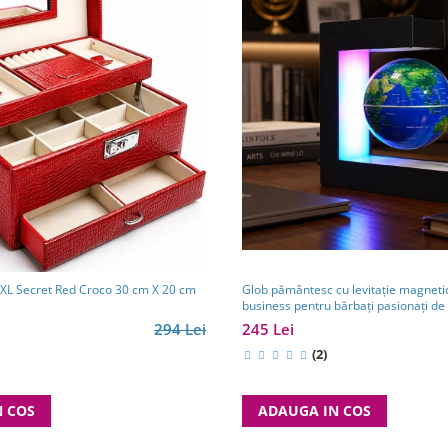
ii XL Secret Red Croco 30 cm X 20 cm
Glob pământesc cu levitație magnetic
business pentru bărbați pasionați de 
călătorii
294 Lei
245 Lei
(2)
N COS
ADAUGA IN COS