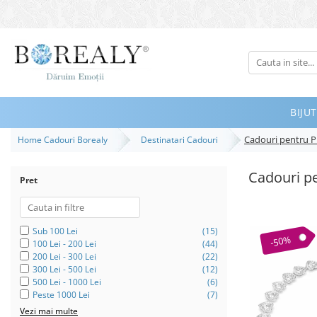
Bijuterii
Tipuri
Inele
BIJUT
Cercei
Cadouri pentru Pr
Home Cadouri Borealy
Destinatari Cadouri
Bratari
Coliere
Cadouri pe
Pret
Seturi
Brose
Tiare
Sub 100 Lei
(15)
-50%
100 Lei - 200 Lei
(44)
Destinatari
200 Lei - 300 Lei
(22)
300 Lei - 500 Lei
(12)
Bijuterii Femei
500 Lei - 1000 Lei
(6)
Peste 1000 Lei
(7)
Bijuterii Copii
Vezi mai multe