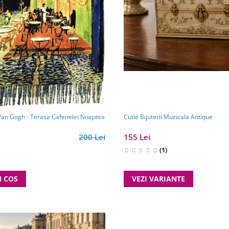
Cutie Bijuterii Muzicala Antique
Van Gogh - Terasa Cafenelei Noaptea
155 Lei
200 Lei
(1)
VEZI VARIANTE
N COS