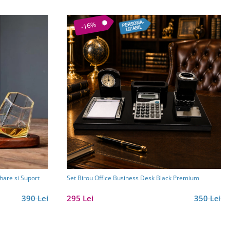
-16%
hare si Suport
Set Birou Office Business Desk Black Premium
390 Lei
295 Lei
350 Lei