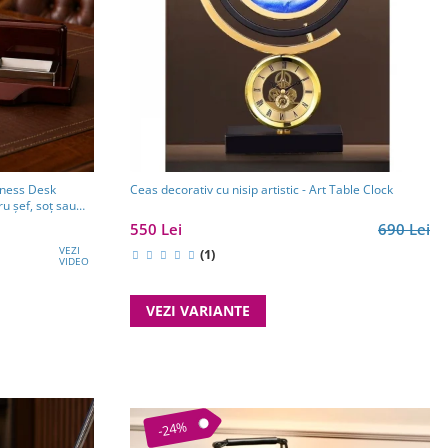
iness Desk
Ceas decorativ cu nisip artistic - Art Table Clock
u șef, soț sau
550 Lei
690 Lei
VEZI
(1)
VIDEO
VEZI VARIANTE
-24%