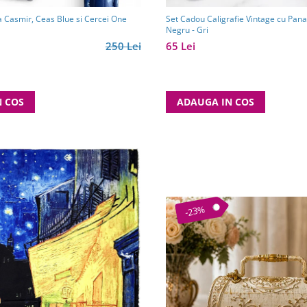
a Casmir, Ceas Blue si Cercei One
Set Cadou Caligrafie Vintage cu Pana 
Negru - Gri
250 Lei
65 Lei
N COS
ADAUGA IN COS
-23%