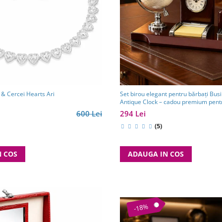
 & Cercei Hearts Ari
Set birou elegant pentru bărbați Bus
Antique Clock – cadou premium pentr
partener de afaceri
600 Lei
294 Lei
(5)
N COS
ADAUGA IN COS
-18%