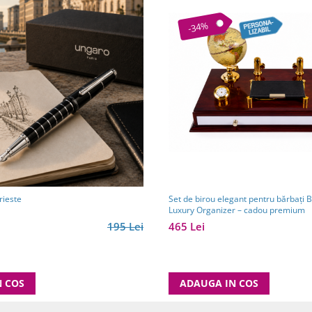
-34%
rieste
Set de birou elegant pentru bărbați 
Luxury Organizer – cadou premium
195 Lei
465 Lei
N COS
ADAUGA IN COS