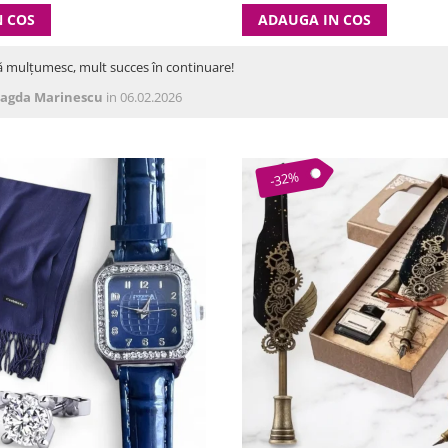
N COS
ADAUGA IN COS
ă mulțumesc, mult succes în continuare!
agda Marinescu
in 06.02.2026
-32%