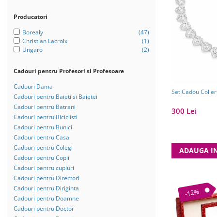
Bijuterii Mirese
Selectii
Producatori
Reduceri
Borealy
(47)
Christian Lacroix
(1)
Cele mai noi
Ungaro
(2)
Cele mai vandute
Cadouri pentru Profesori si Profesoare
Cele mai votate
Cadouri Dama
Cu video
Set Cadou Colier
Cadouri pentru Baieti si Baietei
Pret
Cadouri pentru Batrani
300 Lei
Cadouri pentru Biciclisti
0 Lei - 100 Lei
Cadouri pentru Bunici
100 Lei - 200 Lei
Cadouri pentru Casa
Cadouri pentru Colegi
ADAUGA I
200 Lei - 300 Lei
Cadouri pentru Copii
300 Lei - 500 Lei
Cadouri pentru cupluri
Cadouri pentru Directori
500 Lei - 1000 Lei
Cadouri pentru Diriginta
-12%
1000 Lei +
Cadouri pentru Doamne
Cadouri pentru Doctor