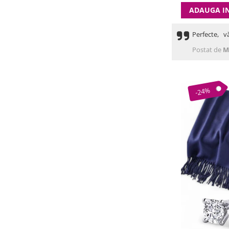
ADAUGA I
Perfecte, v
Postat de
M
-24%