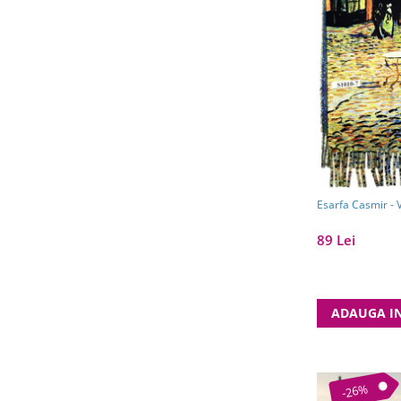
Esarfa Casmir - 
89 Lei
ADAUGA I
-26%