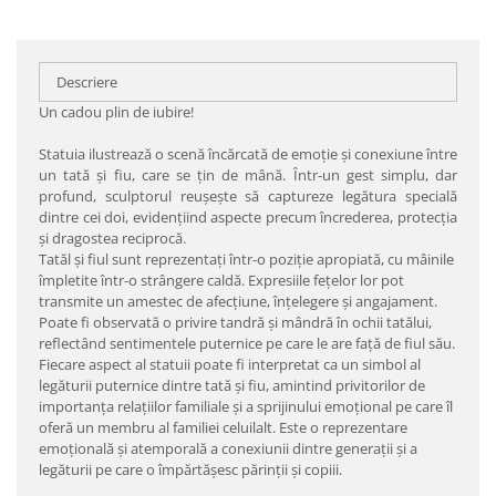
Descriere
Un cadou plin de iubire!
Statuia ilustrează o scenă încărcată de emoție și conexiune între
un tată și fiu, care se țin de mână. Într-un gest simplu, dar
profund, sculptorul reușește să captureze legătura specială
dintre cei doi, evidențiind aspecte precum încrederea, protecția
și dragostea reciprocă.
Tatăl și fiul sunt reprezentați într-o poziție apropiată, cu mâinile
împletite într-o strângere caldă. Expresiile fețelor lor pot
transmite un amestec de afecțiune, înțelegere și angajament.
Poate fi observată o privire tandră și mândră în ochii tatălui,
reflectând sentimentele puternice pe care le are față de fiul său.
Fiecare aspect al statuii poate fi interpretat ca un simbol al
legăturii puternice dintre tată și fiu, amintind privitorilor de
importanța relațiilor familiale și a sprijinului emoțional pe care îl
oferă un membru al familiei celuilalt. Este o reprezentare
emoțională și atemporală a conexiunii dintre generații și a
legăturii pe care o împărtășesc părinții și copiii.