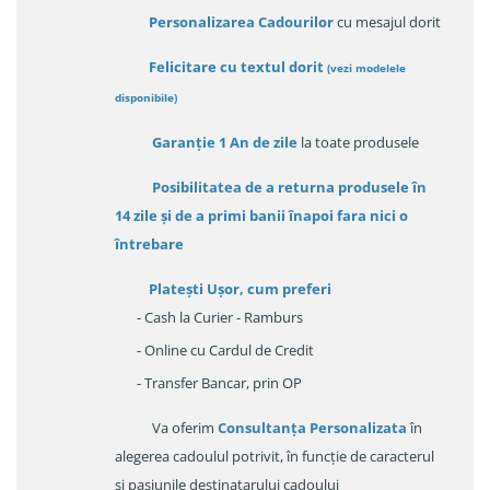
Personalizarea Cadourilor
cu mesajul dorit
Felicitare cu textul dorit
(
vezi modelele
disponibile
)
Garanție
1 An de zile
la toate produsele
Posibilitatea de a returna produsele în
14 zile
și de a primi
banii înapoi fara nici o
întrebare
Platești Ușor
, cum preferi
- Cash la Curier - Ramburs
- Online cu Cardul de Credit
- Transfer Bancar, prin OP
Va oferim
Consultanța Personalizata
în
alegerea cadoulul potrivit, în funcție de caracterul
și pasiunile destinatarului cadoului