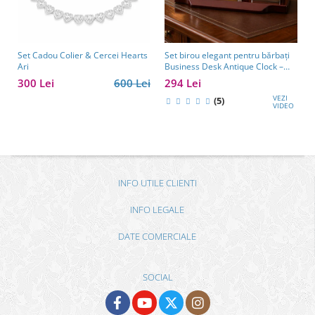
Set Cadou Colier & Cercei Hearts
Set birou elegant pentru bărbați
Ari
Business Desk Antique Clock –
cadou premium pentru șef, soț
300 Lei
600 Lei
294 Lei
sau partener de afaceri
VEZI
(5)
VIDEO
INFO UTILE CLIENTI
INFO LEGALE
DATE COMERCIALE
SOCIAL