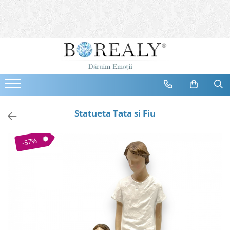
Bijuterii
Tipuri
Inele
Cercei
Bratari
Coliere
Statueta Tata si Fiu
Seturi
Brose
-57%
Tiare
Destinatari
Bijuterii Femei
Bijuterii Copii
Bijuterii Mirese
Selectii