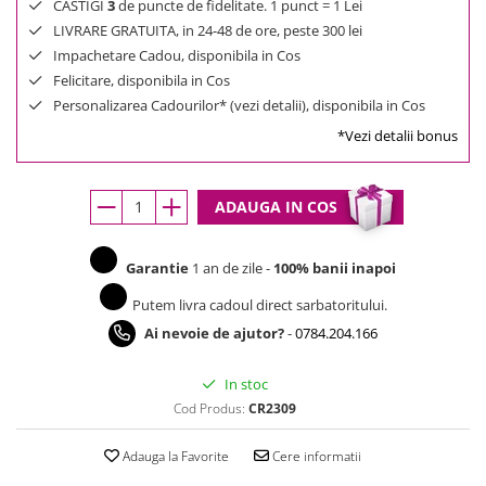
CASTIGI
3
de puncte de fidelitate. 1 punct = 1 Lei
LIVRARE GRATUITA, in 24-48 de ore, peste 300 lei
Impachetare Cadou, disponibila in Cos
Felicitare, disponibila in Cos
Personalizarea Cadourilor* (vezi detalii), disponibila in Cos
*Vezi detalii bonus
ADAUGA IN COS
Garantie
1 an de zile -
100% banii inapoi
Putem livra cadoul direct sarbatoritului.
Ai nevoie de ajutor?
-
0784.204.166
In stoc
Cod Produs:
CR2309
Adauga la Favorite
Cere informatii