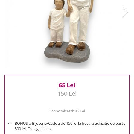
Reduceri
Cele mai noi
Cele mai vandute
Cele mai votate
Cu video
Pret
0 Lei - 100 Lei
100 Lei - 200 Lei
200 Lei - 300 Lei
300 Lei - 500 Lei
500 Lei - 1000 Lei
65 Lei
1000 Lei +
150 Lei
Economisesti:
85
Lei
BONUS o Bijuterie/Cadou de 150 lei la fiecare achizitie de peste
500 lei. O alegi in cos.