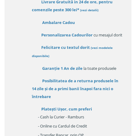
Livrare Gratuită in 24 de ore, pentru
comenzile peste 300 lei*
(vezi detalii)
Ambalare Cadou
Personalizarea Cadourilor
cu mesajul dorit
Felicitare cu textul dorit
(
vezi modelele
disponibile
)
Garanție
1 An de zile
la toate produsele
Posibilitatea de a returna produsele în
14 zile
și de a primi
banii înapoi fara nici o
întrebare
Platești Ușor
, cum preferi
- Cash la Curier - Ramburs
- Online cu Cardul de Credit
- Transfer Bancar, prin OP