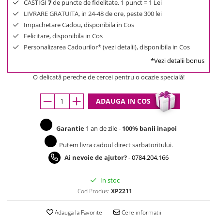
CASTIGI
7
de puncte de fidelitate. 1 punct = 1 Lei
LIVRARE GRATUITA, in 24-48 de ore, peste 300 lei
Impachetare Cadou, disponibila in Cos
Felicitare, disponibila in Cos
Personalizarea Cadourilor* (vezi detalii), disponibila in Cos
*Vezi detalii bonus
O delicată pereche de cercei pentru o ocazie specială!
ADAUGA IN COS
Garantie
1 an de zile -
100% banii inapoi
Putem livra cadoul direct sarbatoritului.
Ai nevoie de ajutor?
-
0784.204.166
In stoc
Cod Produs:
XP2211
Adauga la Favorite
Cere informatii