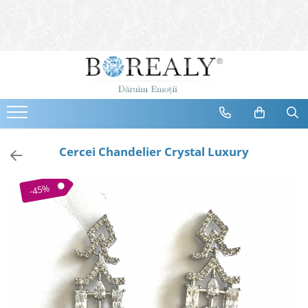
Bijuterii
Tipuri
Inele
Cercei
Bratari
Coliere
Cercei Chandelier Crystal Luxury
Seturi
Brose
-45%
Tiare
Destinatari
Bijuterii Femei
Bijuterii Copii
Bijuterii Mirese
Selectii