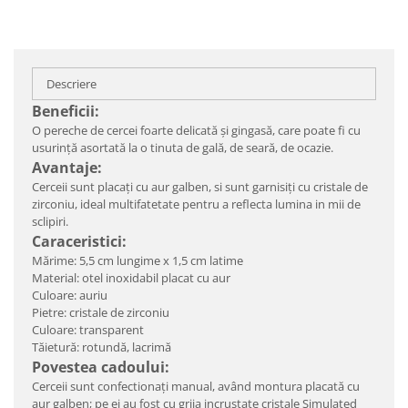
Descriere
Beneficii:
O pereche de cercei foarte delicată și gingasă, care poate fi cu
usurință asortată la o tinuta de gală, de seară, de ocazie.
Avantaje:
Cerceii sunt placați cu aur galben, si sunt garnisiți cu cristale de
zirconiu, ideal multifatetate pentru a reflecta lumina in mii de
sclipiri.
Caraceristici:
Mărime: 5,5 cm lungime x 1,5 cm latime
Material: otel inoxidabil placat cu aur
Culoare: auriu
Pietre: cristale de zirconiu
Culoare: transparent
Tăietură: rotundă, lacrimă
Povestea cadoului:
Cerceii sunt confectionați manual, având montura placată cu
aur galben; pe ei au fost cu grija incrustate cristale Simulated