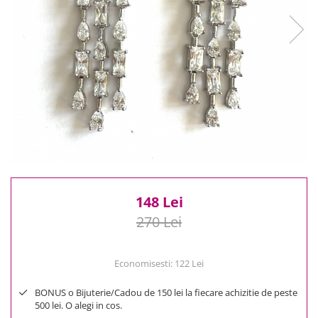
Reduceri
Cele mai noi
Cele mai vandute
Cele mai votate
Cu video
Pret
0 Lei - 100 Lei
100 Lei - 200 Lei
200 Lei - 300 Lei
300 Lei - 500 Lei
500 Lei - 1000 Lei
148 Lei
1000 Lei +
270 Lei
Economisesti:
122
Lei
BONUS o Bijuterie/Cadou de 150 lei la fiecare achizitie de peste
500 lei. O alegi in cos.