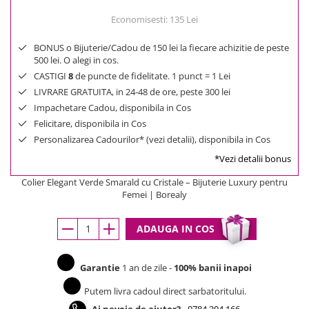
Economisesti:
135
Lei
BONUS o Bijuterie/Cadou de 150 lei la fiecare achizitie de peste
500 lei. O alegi in cos.
CASTIGI
8
de puncte de fidelitate. 1 punct = 1 Lei
LIVRARE GRATUITA, in 24-48 de ore, peste 300 lei
Impachetare Cadou, disponibila in Cos
Felicitare, disponibila in Cos
Personalizarea Cadourilor* (vezi detalii), disponibila in Cos
*Vezi detalii bonus
Colier Elegant Verde Smarald cu Cristale – Bijuterie Luxury pentru
Femei | Borealy
ADAUGA IN COS
Garantie
1 an de zile -
100% banii inapoi
Putem livra cadoul direct sarbatoritului.
Ai nevoie de ajutor?
-
0784.204.166