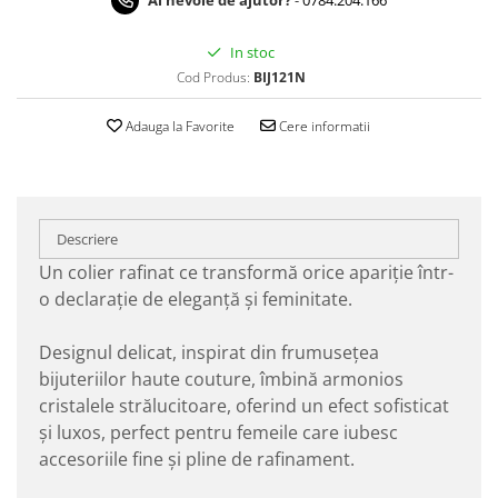
In stoc
Cod Produs:
BIJ121N
Adauga la Favorite
Cere informatii
Descriere
Un colier rafinat ce transformă orice apariție într-
o declarație de eleganță și feminitate.
Designul delicat, inspirat din frumusețea
bijuteriilor haute couture, îmbină armonios
cristalele strălucitoare, oferind un efect sofisticat
și luxos, perfect pentru femeile care iubesc
accesoriile fine și pline de rafinament.