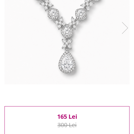
Reduceri
Cele mai noi
Cele mai vandute
Cele mai votate
Cu video
Pret
0 Lei - 100 Lei
100 Lei - 200 Lei
200 Lei - 300 Lei
300 Lei - 500 Lei
500 Lei - 1000 Lei
1000 Lei +
165 Lei
300 Lei