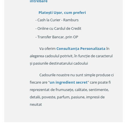
întrebare
Platești Ușor
, cum preferi
- Cash la Curier - Ramburs
- Online cu Cardul de Credit
- Transfer Bancar, prin OP
Va oferim
Consultanța Personalizata
în
alegerea cadoulul potrivit, în funcție de caracterul
și pasiunile destinatarului cadoului
Cadourile noastre nu sunt simple produse ci
fiecare are "
un ingredient secret
" care poate fi
reprezentat de frumusețe, calitate, sentimente,
detalii, poveste, parfum, pasiune, impresii de
neuitat