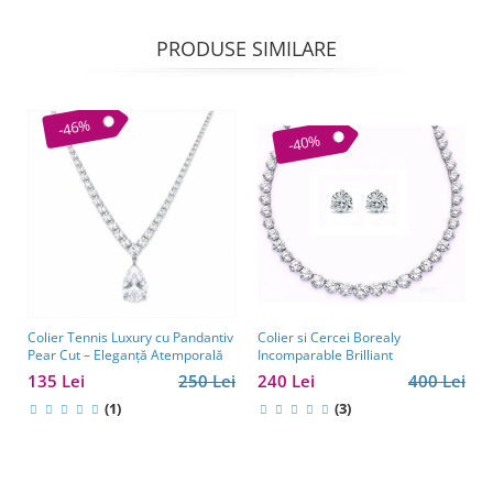
PRODUSE SIMILARE
-46%
-40%
Colier si Cercei Borealy
Colier Tennis Luxury cu Pandantiv
Incomparable Brilliant
Pear Cut – Eleganță Atemporală
240 Lei
400 Lei
135 Lei
250 Lei
(3)
(1)