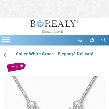
Bijuterii
Tipuri
Inele
Cercei
Bratari
Coliere
Colier White Grace – Eleganță Delicată
Seturi
Brose
-45%
Tiare
Destinatari
Bijuterii Femei
Bijuterii Copii
Bijuterii Mirese
Selectii