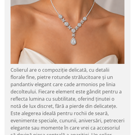
Colierul are o compoziție delicată, cu detalii
florale fine, pietre rotunde strălucitoare și un
pandantiv elegant care cade armonios pe linia
decolteului. Fiecare element este gândit pentru a
reflecta lumina cu subtilitate, oferind ținutei o
notă de lux discret, fără a pierde din delicatețe.
Este alegerea ideală pentru rochii de seară,
evenimente speciale, cununii, aniversări, petreceri
elegante sau momente în care vrei ca accesoriul
să devină piesa centrală a apariției. Un colier