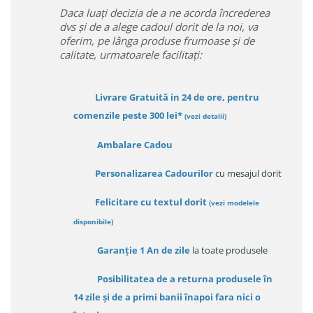
Daca luați decizia de a ne acorda încrederea
dvs și de a alege cadoul dorit de la noi, va
oferim, pe lânga produse frumoase și de
calitate, urmatoarele facilitați:
Livrare Gratuită in 24 de ore, pentru
comenzile peste 300 lei*
(vezi detalii)
Ambalare Cadou
Personalizarea Cadourilor
cu mesajul dorit
Felicitare cu textul dorit
(
vezi modelele
disponibile
)
Garanție
1 An de zile
la toate produsele
Posibilitatea de a returna produsele în
14 zile
și de a primi
banii înapoi fara nici o