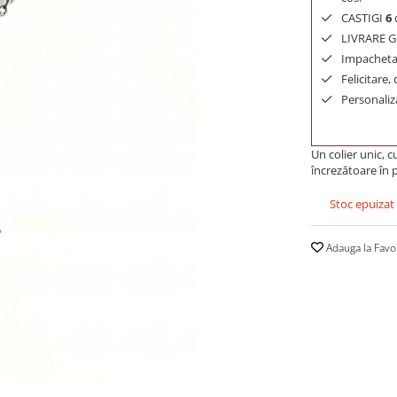
CASTIGI
6
d
LIVRARE GR
Impachetar
Felicitare,
Personaliza
Un colier unic, 
încrezătoare în p
Stoc epuizat
Adauga la Favo