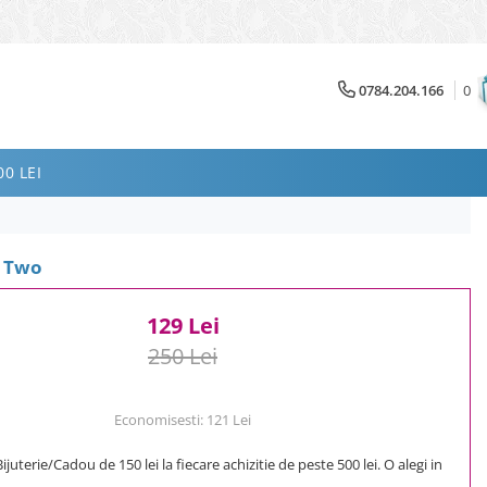
0784.204.166
0
0 LEI
e Two
129 Lei
250 Lei
Economisesti:
121
Lei
uterie/Cadou de 150 lei la fiecare achizitie de peste 500 lei. O alegi in