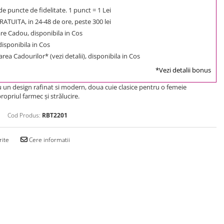
e puncte de fidelitate. 1 punct = 1 Lei
ATUITA, in 24-48 de ore, peste 300 lei
e Cadou, disponibila in Cos
 disponibila in Cos
rea Cadourilor* (vezi detalii), disponibila in Cos
*Vezi detalii bonus
cu un design rafinat si modern, doua cuie clasice pentru o femeie
ropriul farmec și strălucire.
Cod Produs:
RBT2201
rite
Cere informatii