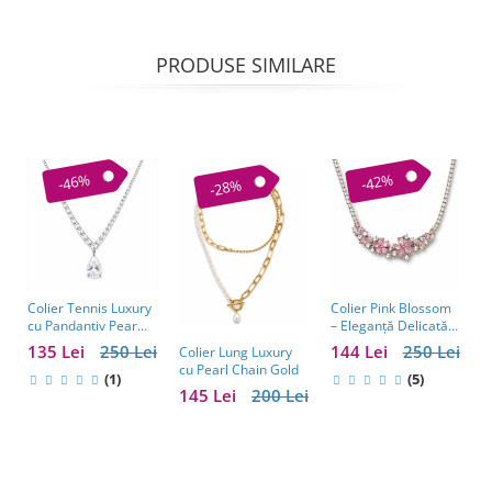
PRODUSE SIMILARE
-46%
-42%
-28%
Colier Tennis Luxury
Colier Pink Blossom
C
cu Pandantiv Pear
– Eleganță Delicată
C
Cut – Eleganță
cu Cristale Roz
S
135 Lei
250 Lei
144 Lei
250 Lei
1
Colier Lung Luxury
Atemporală
C
cu Pearl Chain Gold
(1)
(5)
145 Lei
200 Lei