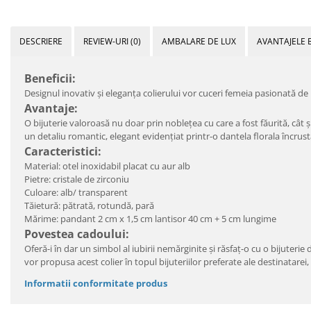
DESCRIERE
REVIEW-URI
(0)
AMBALARE DE LUX
AVANTAJELE 
Beneficii:
Designul inovativ şi eleganţa colierului vor cuceri femeia pasionată de b
Avantaje:
O bijuterie valoroasă nu doar prin nobleţea cu care a fost făurită, cât 
un detaliu romantic, elegant evidenţiat printr-o dantela florala încrusta
Caracteristici:
Material: otel inoxidabil placat cu aur alb
Pietre: cristale de zirconiu
Culoare: alb/ transparent
Tăietură: pătrată, rotundă, pară
Mărime: pandant 2 cm x 1,5 cm lantisor 40 cm + 5 cm lungime
Povestea cadoului:
Oferă-i în dar un simbol al iubirii nemărginite şi răsfaţ-o cu o bijuterie 
vor propusa acest colier în topul bijuteriilor preferate ale destinatarei,
Informatii conformitate produs