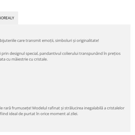
BOREALY
ijuteriile care transmit emoţii, simboluri şi originalitate!
şi prin designul special, pandantivul colierului transpunând în preţios
ta cu măiestrie cu cristale.
de rară frumuseţe! Modelul rafinat și strălucirea inegalabilă a cristalelor
 fiind ideal de purtat în orice moment al zilei.