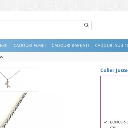
ERII
CADOURI FEMEI
CADOURI BARBATI
CADOURI SUB 10
Two
Colier Just
BONUS o Bij
cos.