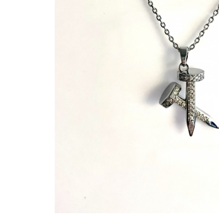
Bijuterii Mirese
Selectii
Reduceri
Cele mai noi
Cele mai vandute
Cele mai votate
Cu video
Pret
0 Lei - 100 Lei
100 Lei - 200 Lei
200 Lei - 300 Lei
300 Lei - 500 Lei
500 Lei - 1000 Lei
1000 Lei +