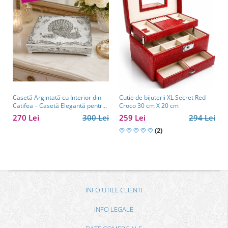
Casetă Argintată cu Interior din
Cutie de bijuterii XL Secret Red
Catifea – Casetă Elegantă pentru
Croco 30 cm X 20 cm
Bijuterii, Model cu Păun
270 Lei
300 Lei
259 Lei
294 Lei
(2)
INFO UTILE CLIENTI
INFO LEGALE