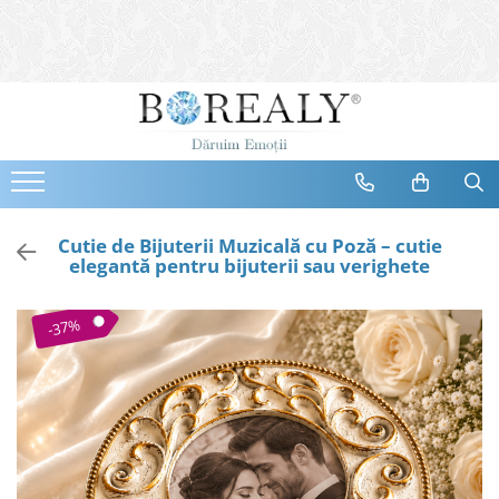
Bijuterii
Tipuri
Inele
Cercei
Bratari
Coliere
Cutie de Bijuterii Muzicală cu Poză – cutie
elegantă pentru bijuterii sau verighete
Seturi
Brose
-37%
Tiare
Destinatari
Bijuterii Femei
Bijuterii Copii
Bijuterii Mirese
Selectii