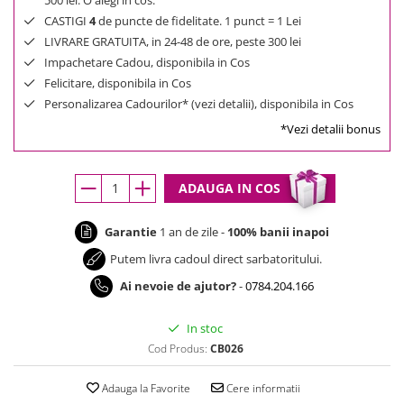
500 lei. O alegi in cos.
CASTIGI
4
de puncte de fidelitate. 1 punct = 1 Lei
LIVRARE GRATUITA, in 24-48 de ore, peste 300 lei
Impachetare Cadou, disponibila in Cos
Felicitare, disponibila in Cos
Personalizarea Cadourilor* (vezi detalii), disponibila in Cos
*Vezi detalii bonus
ADAUGA IN COS
Garantie
1 an de zile -
100% banii inapoi
Putem livra cadoul direct sarbatoritului.
Ai nevoie de ajutor?
-
0784.204.166
In stoc
Cod Produs:
CB026
Adauga la Favorite
Cere informatii