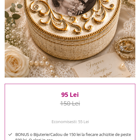
Reduceri
Cele mai noi
Cele mai vandute
Cele mai votate
Cu video
Pret
0 Lei - 100 Lei
100 Lei - 200 Lei
200 Lei - 300 Lei
300 Lei - 500 Lei
500 Lei - 1000 Lei
95 Lei
1000 Lei +
150 Lei
Economisesti:
55
Lei
BONUS o Bijuterie/Cadou de 150 lei la fiecare achizitie de peste