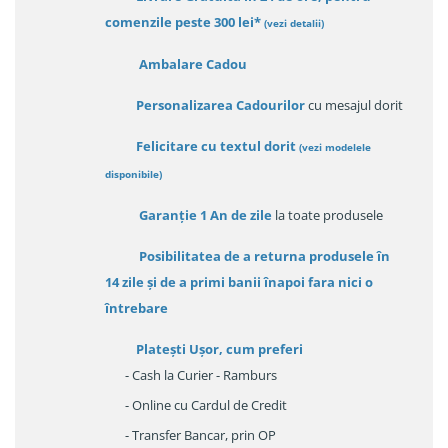
comenzile peste 300 lei*
(vezi detalii)
Ambalare Cadou
Personalizarea Cadourilor
cu mesajul dorit
Felicitare cu textul dorit
(
vezi modelele
disponibile
)
Garanție
1 An de zile
la toate produsele
Posibilitatea de a returna produsele în
14 zile
și de a primi
banii înapoi fara nici o
întrebare
Platești Ușor
, cum preferi
- Cash la Curier - Ramburs
- Online cu Cardul de Credit
- Transfer Bancar, prin OP