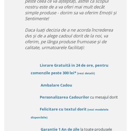
peste ceea ce va așteptați, astfel ca scopul
nostru este de a va oferi mai mult decât
simple produse - dorim sa va oferim Emoții și
Sentimente!
Daca luați decizia de a ne acorda încrederea
dvs și de a alege cadoul dorit de la noi, va
oferim, pe lânga produse frumoase și de
calitate, urmatoarele facilitați:
Livrare Gratuită in 24 de ore, pentru
comenzile peste 300 lei*
(vezi detalii)
Ambalare Cadou
Personalizarea Cadourilor
cu mesajul dorit
Felicitare cu textul dorit
(
vezi modelele
disponibile
)
Garanție
1 An de zile
la toate produsele