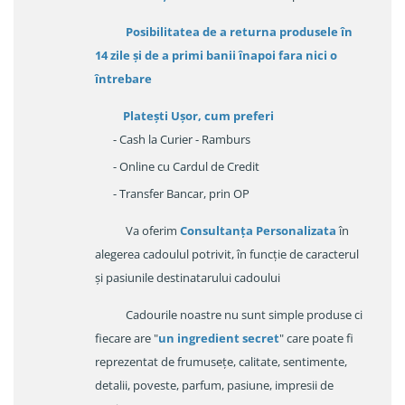
Posibilitatea de a returna produsele în
14 zile
și de a primi
banii înapoi fara nici o
întrebare
Platești Ușor
, cum preferi
- Cash la Curier - Ramburs
- Online cu Cardul de Credit
- Transfer Bancar, prin OP
Va oferim
Consultanța Personalizata
în
alegerea cadoulul potrivit, în funcție de caracterul
și pasiunile destinatarului cadoului
Cadourile noastre nu sunt simple produse ci
fiecare are "
un ingredient secret
" care poate fi
reprezentat de frumusețe, calitate, sentimente,
detalii, poveste, parfum, pasiune, impresii de