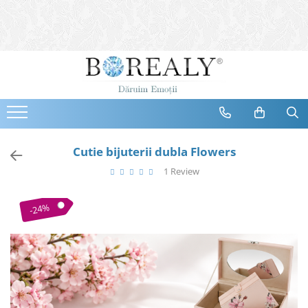
Bijuterii
Tipuri
Inele
Cercei
Bratari
Coliere
Cutie bijuterii dubla Flowers
Seturi
1 Review
Brose
Tiare
-24%
Destinatari
Bijuterii Femei
Bijuterii Copii
Bijuterii Mirese
Selectii