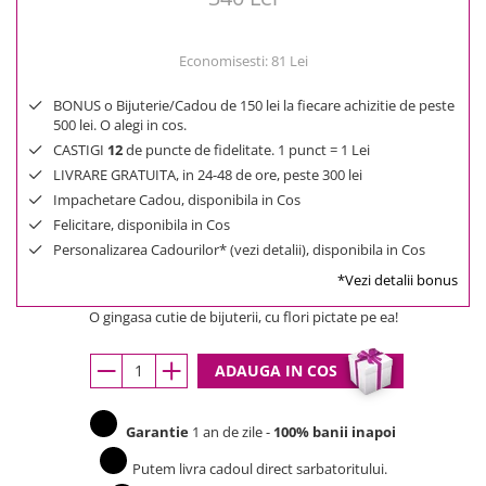
Economisesti:
81
Lei
BONUS o Bijuterie/Cadou de 150 lei la fiecare achizitie de peste
500 lei. O alegi in cos.
CASTIGI
12
de puncte de fidelitate. 1 punct = 1 Lei
LIVRARE GRATUITA, in 24-48 de ore, peste 300 lei
Impachetare Cadou, disponibila in Cos
Felicitare, disponibila in Cos
Personalizarea Cadourilor* (vezi detalii), disponibila in Cos
*Vezi detalii bonus
O gingasa cutie de bijuterii, cu flori pictate pe ea!
ADAUGA IN COS
Garantie
1 an de zile -
100% banii inapoi
Putem livra cadoul direct sarbatoritului.