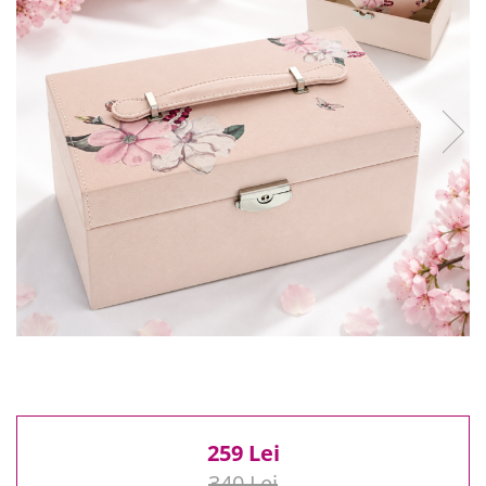
Reduceri
Cele mai noi
Cele mai vandute
Cele mai votate
Cu video
Pret
0 Lei - 100 Lei
100 Lei - 200 Lei
200 Lei - 300 Lei
300 Lei - 500 Lei
500 Lei - 1000 Lei
1000 Lei +
259 Lei
340 Lei