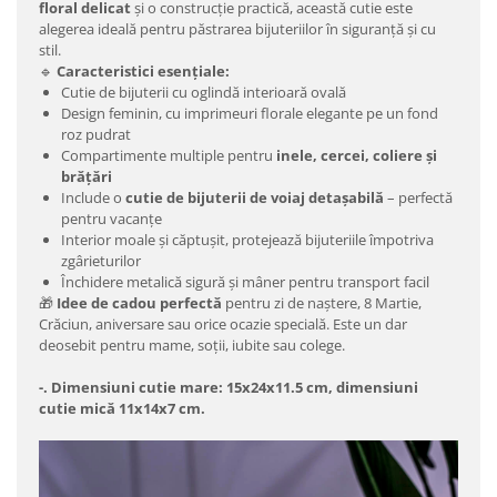
floral delicat
și o construcție practică, această cutie este
alegerea ideală pentru păstrarea bijuteriilor în siguranță și cu
stil.
🔹
Caracteristici esențiale:
Cutie de bijuterii cu oglindă interioară ovală
Design feminin, cu imprimeuri florale elegante pe un fond
roz pudrat
Compartimente multiple pentru
inele, cercei, coliere și
brățări
Include o
cutie de bijuterii de voiaj detașabilă
– perfectă
pentru vacanțe
Interior moale și căptușit, protejează bijuteriile împotriva
zgârieturilor
Închidere metalică sigură și mâner pentru transport facil
🎁
Idee de cadou perfectă
pentru zi de naștere, 8 Martie,
Crăciun, aniversare sau orice ocazie specială. Este un dar
deosebit pentru mame, soții, iubite sau colege.
-. Dimensiuni cutie mare: 15x24x11.5 cm, dimensiuni
cutie mică 11x14x7 cm.