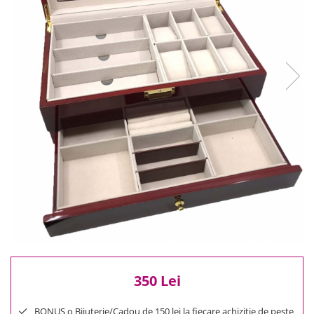
Reduceri
Cele mai noi
Cele mai vandute
Cele mai votate
Cu video
Pret
0 Lei - 100 Lei
100 Lei - 200 Lei
200 Lei - 300 Lei
300 Lei - 500 Lei
500 Lei - 1000 Lei
1000 Lei +
350 Lei
BONUS o Bijuterie/Cadou de 150 lei la fiecare achizitie de peste