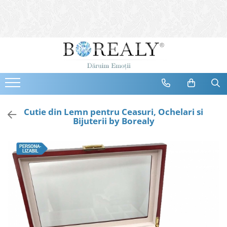
Bijuterii
Tipuri
Inele
Cercei
Bratari
Coliere
Cutie din Lemn pentru Ceasuri, Ochelari si
Bijuterii by Borealy
Seturi
Brose
Tiare
Destinatari
Bijuterii Femei
Bijuterii Copii
Bijuterii Mirese
Selectii