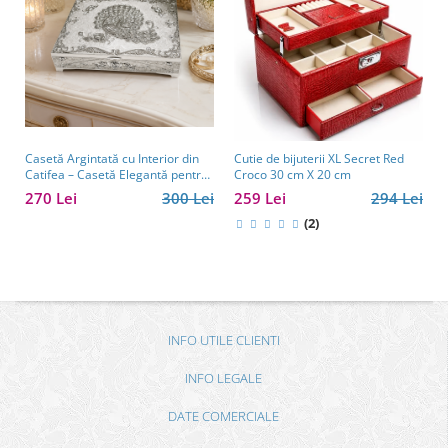
Casetă Argintată cu Interior din
Cutie de bijuterii XL Secret Red
Catifea – Casetă Elegantă pentru
Croco 30 cm X 20 cm
Bijuterii, Model cu Păun
270 Lei
300 Lei
259 Lei
294 Lei
(2)
INFO UTILE CLIENTI
INFO LEGALE
DATE COMERCIALE