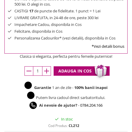
500 lei. O alegi in cos.
CASTIGI
17
de puncte de fidelitate. 1 punct = 1 Lei
LIVRARE GRATUITA, in 24-48 de ore, peste 300 lei
Impachetare Cadou, disponibila in Cos
Felicitare, disponibila in Cos
Personalizarea Cadourilor* (vezi detalii), disponibila in Cos
*Vezi detalii bonus
Clasica si eleganta, perfecta pentru femeile puternice!
ADAUGA IN COS
Garantie
1 an de zile -
100% banii inapoi
Putem livra cadoul direct sarbatoritului.
Ai nevoie de ajutor?
-
0784.204.166
In stoc
Cod Produs:
CL212