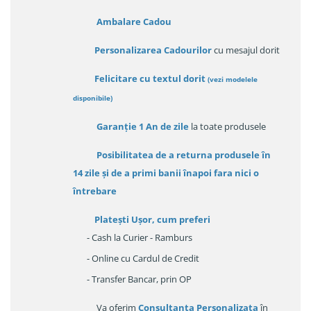
Ambalare Cadou
Personalizarea Cadourilor
cu mesajul dorit
Felicitare cu textul dorit
(
vezi modelele
disponibile
)
Garanție
1 An de zile
la toate produsele
Posibilitatea de a returna produsele în
14 zile
și de a primi
banii înapoi fara nici o
întrebare
Platești Ușor
, cum preferi
- Cash la Curier - Ramburs
- Online cu Cardul de Credit
- Transfer Bancar, prin OP
Va oferim
Consultanța Personalizata
în