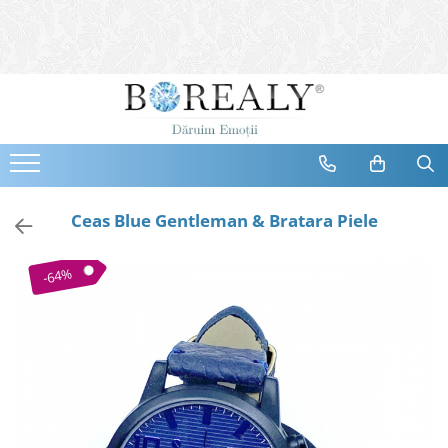
Bijuterii
Tipuri
Inele
Cercei
Bratari
Coliere
Ceas Blue Gentleman & Bratara Piele
Seturi
Brose
-64%
Tiare
Destinatari
Bijuterii Femei
Bijuterii Copii
Bijuterii Mirese
Selectii