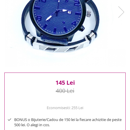
Reduceri
Cele mai noi
Cele mai vandute
Cele mai votate
Cu video
Pret
0 Lei - 100 Lei
100 Lei - 200 Lei
200 Lei - 300 Lei
300 Lei - 500 Lei
500 Lei - 1000 Lei
145 Lei
1000 Lei +
400 Lei
Economisesti:
255
Lei
BONUS o Bijuterie/Cadou de 150 lei la fiecare achizitie de peste
500 lei. O alegi in cos.