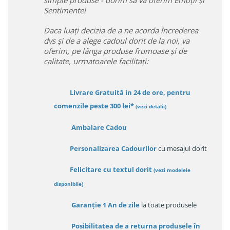
simple produse - dorim sa va oferim Emoții și
Sentimente!
Daca luați decizia de a ne acorda încrederea
dvs și de a alege cadoul dorit de la noi, va
oferim, pe lânga produse frumoase și de
calitate, urmatoarele facilitați:
Livrare Gratuită in 24 de ore, pentru
comenzile peste 300 lei*
(vezi detalii)
Ambalare Cadou
Personalizarea Cadourilor
cu mesajul dorit
Felicitare cu textul dorit
(
vezi modelele
disponibile
)
Garanție
1 An de zile
la toate produsele
Posibilitatea de a returna produsele în