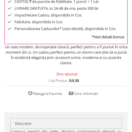
CASTIGI
7
de puncte de fidelitate. 1 punct = 1 Lei
LIVRARE GRATUITA, in 24-48 de ore, peste 300 lei
Impachetare Cadou, disponibila in Cos
Felicitare, disponibila in Cos
Personalizarea Cadourilor* (vezi detalii), disponibila in Cos
*Vezi detalii bonus
Un ceas modern, de inspiraţie clasică, perfect pentru a fi purtat în orice
moment din zi. Un cadou perfect pentru un domn care ştie să-şi pună
în evidenţă eleganţa prin accesorii unice, moderne şi cu accente
clasice.
Stoc epuizat
Cod Produs:
IUL30
Adauga la Favorite
Cere informatii
Descriere
Cureaua neagră din piele albastra contrastează elegant cu