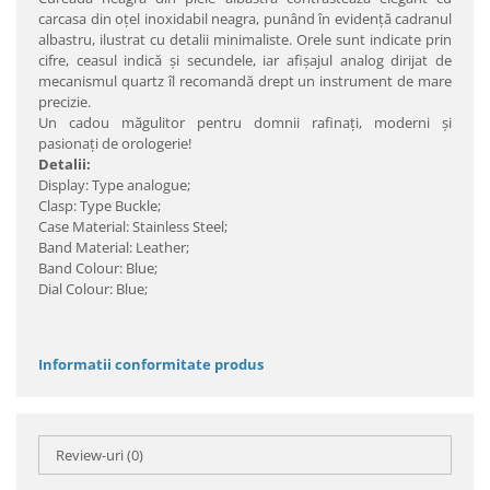
carcasa din oţel inoxidabil neagra, punând în evidenţă cadranul
albastru, ilustrat cu detalii minimaliste. Orele sunt indicate prin
cifre, ceasul indică şi secundele, iar afişajul analog dirijat de
mecanismul quartz îl recomandă drept un instrument de mare
precizie.
Un cadou măgulitor pentru domnii rafinaţi, moderni şi
pasionaţi de orologerie!
Detalii:
Display: Type analogue;
Clasp: Type Buckle;
Case Material: Stainless Steel;
Band Material: Leather;
Band Colour: Blue;
Dial Colour: Blue;
Informatii conformitate produs
Review-uri
(0)