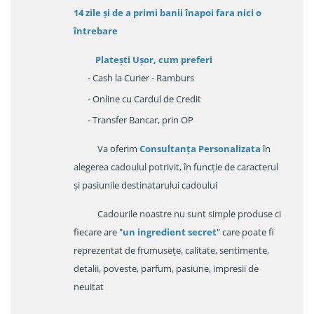
14 zile
și de a primi
banii înapoi fara nici o
întrebare
Platești Ușor
, cum preferi
- Cash la Curier - Ramburs
- Online cu Cardul de Credit
- Transfer Bancar, prin OP
Va oferim
Consultanța Personalizata
în
alegerea cadoulul potrivit, în funcție de caracterul
și pasiunile destinatarului cadoului
Cadourile noastre nu sunt simple produse ci
fiecare are "
un ingredient secret
" care poate fi
reprezentat de frumusețe, calitate, sentimente,
detalii, poveste, parfum, pasiune, impresii de
neuitat