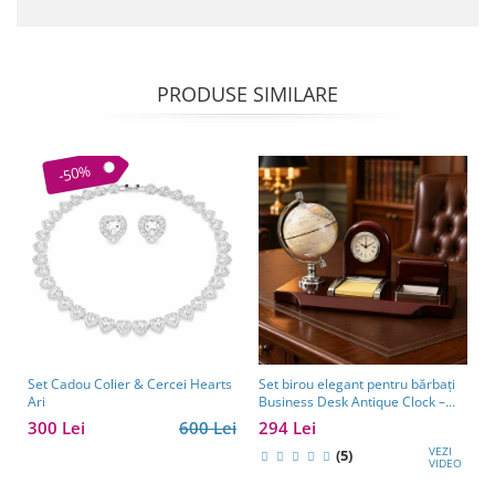
PRODUSE SIMILARE
-50%
Set Cadou Colier & Cercei Hearts
Set birou elegant pentru bărbați
Ari
Business Desk Antique Clock –
cadou premium pentru șef, soț
300 Lei
600 Lei
294 Lei
sau partener de afaceri
VEZI
(5)
VIDEO