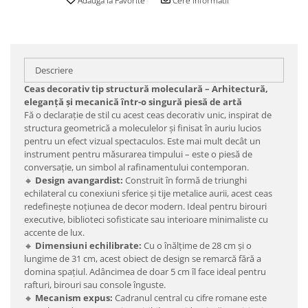
Adauga la Favorite
Cere informatii
Descriere
Ceas decorativ tip structură moleculară – Arhitectură,
eleganță și mecanică într-o singură piesă de artă
Fă o declarație de stil cu acest ceas decorativ unic, inspirat de
structura geometrică a moleculelor și finisat în auriu lucios
pentru un efect vizual spectaculos. Este mai mult decât un
instrument pentru măsurarea timpului – este o piesă de
conversație, un simbol al rafinamentului contemporan.
🔸
Design avangardist:
Construit în formă de triunghi
echilateral cu conexiuni sferice și tije metalice aurii, acest ceas
redefinește noțiunea de decor modern. Ideal pentru birouri
executive, biblioteci sofisticate sau interioare minimaliste cu
accente de lux.
🔸
Dimensiuni echilibrate:
Cu o înălțime de 28 cm și o
lungime de 31 cm, acest obiect de design se remarcă fără a
domina spațiul. Adâncimea de doar 5 cm îl face ideal pentru
rafturi, birouri sau console înguste.
🔸
Mecanism expus:
Cadranul central cu cifre romane este