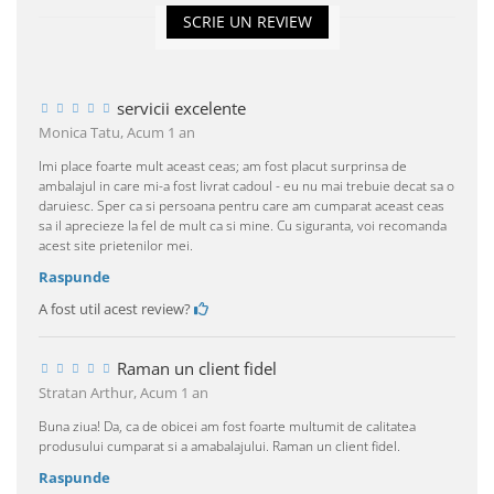
SCRIE UN REVIEW
servicii excelente
Monica Tatu,
Acum 1 an
Imi place foarte mult aceast ceas; am fost placut surprinsa de
ambalajul in care mi-a fost livrat cadoul - eu nu mai trebuie decat sa o
daruiesc. Sper ca si persoana pentru care am cumparat aceast ceas
sa il aprecieze la fel de mult ca si mine. Cu siguranta, voi recomanda
acest site prietenilor mei.
Raspunde
A fost util acest review?
Raman un client fidel
Stratan Arthur,
Acum 1 an
Buna ziua! Da, ca de obicei am fost foarte multumit de calitatea
produsului cumparat si a amabalajului. Raman un client fidel.
Raspunde