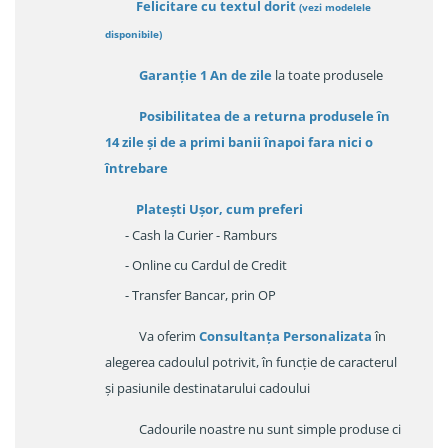
Felicitare cu textul dorit
(
vezi modelele
disponibile
)
Garanție
1 An de zile
la toate produsele
Posibilitatea de a returna produsele în
14 zile
și de a primi
banii înapoi fara nici o
întrebare
Platești Ușor
, cum preferi
- Cash la Curier - Ramburs
- Online cu Cardul de Credit
- Transfer Bancar, prin OP
Va oferim
Consultanța Personalizata
în
alegerea cadoulul potrivit, în funcție de caracterul
și pasiunile destinatarului cadoului
Cadourile noastre nu sunt simple produse ci