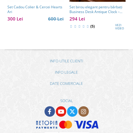
Set Cadou Colier & Cercei Hearts
Set birou elegant pentru bărbați
Ari
Business Desk Antique Clock –
cadou premium pentru șef, soț
300 Lei
600 Lei
294 Lei
sau partener de afaceri
VEZI
(5)
VIDEO
INFO UTILE CLIENTI
INFO LEGALE
DATE COMERCIALE
SOCIAL