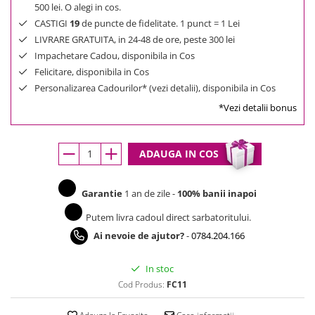
500 lei. O alegi in cos.
CASTIGI
19
de puncte de fidelitate. 1 punct = 1 Lei
LIVRARE GRATUITA, in 24-48 de ore, peste 300 lei
Impachetare Cadou, disponibila in Cos
Felicitare, disponibila in Cos
Personalizarea Cadourilor* (vezi detalii), disponibila in Cos
*Vezi detalii bonus
ADAUGA IN COS
Garantie
1 an de zile -
100% banii inapoi
Putem livra cadoul direct sarbatoritului.
Ai nevoie de ajutor?
-
0784.204.166
In stoc
Cod Produs:
FC11