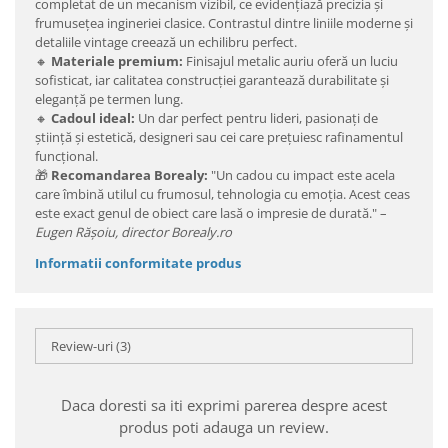
completat de un mecanism vizibil, ce evidențiază precizia și
frumusețea ingineriei clasice. Contrastul dintre liniile moderne și
detaliile vintage creează un echilibru perfect.
🔸
Materiale premium:
Finisajul metalic auriu oferă un luciu
sofisticat, iar calitatea construcției garantează durabilitate și
eleganță pe termen lung.
🔸
Cadoul ideal:
Un dar perfect pentru lideri, pasionați de
știință și estetică, designeri sau cei care prețuiesc rafinamentul
funcțional.
🎁
Recomandarea Borealy:
"Un cadou cu impact este acela
care îmbină utilul cu frumosul, tehnologia cu emoția. Acest ceas
este exact genul de obiect care lasă o impresie de durată." –
Eugen Rășoiu, director Borealy.ro
Informatii conformitate produs
Review-uri
(3)
Daca doresti sa iti exprimi parerea despre acest
produs poti adauga un review.