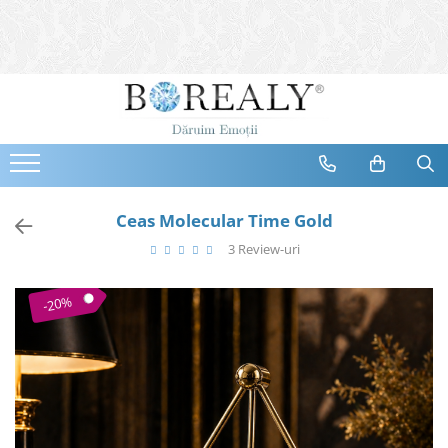
Bijuterii
Tipuri
Inele
Cercei
Bratari
Coliere
Ceas Molecular Time Gold
Seturi
3 Review-uri
Brose
Tiare
-20%
Destinatari
Bijuterii Femei
Bijuterii Copii
Bijuterii Mirese
Selectii