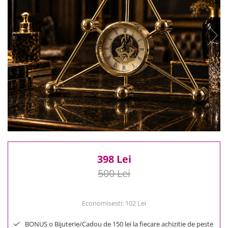
Reduceri
Cele mai noi
Cele mai vandute
Cele mai votate
Cu video
Pret
0 Lei - 100 Lei
100 Lei - 200 Lei
200 Lei - 300 Lei
300 Lei - 500 Lei
500 Lei - 1000 Lei
1000 Lei +
398 Lei
500 Lei
Economisesti:
102
Lei
BONUS o Bijuterie/Cadou de 150 lei la fiecare achizitie de peste