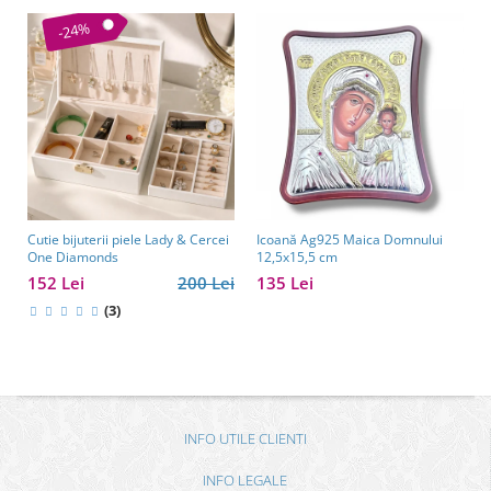
-24%
Cutie bijuterii piele Lady & Cercei
Icoană Ag925 Maica Domnului
One Diamonds
12,5x15,5 cm
152 Lei
200 Lei
135 Lei
(3)
INFO UTILE CLIENTI
INFO LEGALE