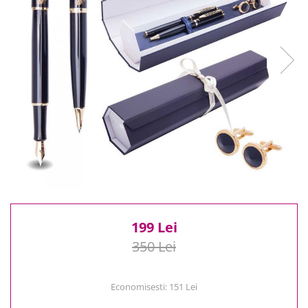
Reduceri
Cele mai noi
Cele mai vandute
Cele mai votate
Cu video
Pret
0 Lei - 100 Lei
100 Lei - 200 Lei
200 Lei - 300 Lei
300 Lei - 500 Lei
500 Lei - 1000 Lei
1000 Lei +
199 Lei
350 Lei
Economisesti:
151
Lei