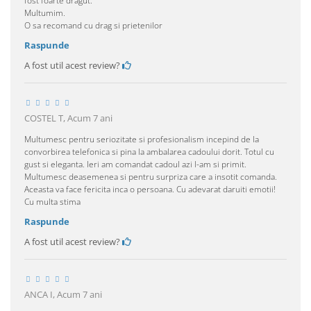
fost foarte dragut.
Multumim.
O sa recomand cu drag si prietenilor
Raspunde
A fost util acest review?
COSTEL T,
Acum 7 ani
Multumesc pentru seriozitate si profesionalism incepind de la
convorbirea telefonica si pina la ambalarea cadoului dorit. Totul cu
gust si eleganta. Ieri am comandat cadoul azi l-am si primit.
Multumesc deasemenea si pentru surpriza care a insotit comanda.
Aceasta va face fericita inca o persoana. Cu adevarat daruiti emotii!
Cu multa stima
Raspunde
A fost util acest review?
ANCA I,
Acum 7 ani