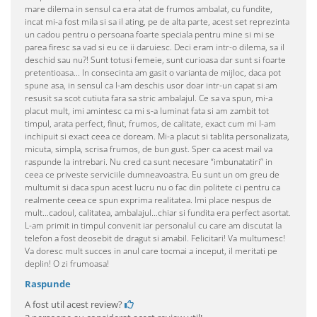
mare dilema in sensul ca era atat de frumos ambalat, cu fundite,
incat mi-a fost mila si sa il ating, pe de alta parte, acest set reprezinta
un cadou pentru o persoana foarte speciala pentru mine si mi se
parea firesc sa vad si eu ce ii daruiesc. Deci eram intr-o dilema, sa il
deschid sau nu?! Sunt totusi femeie, sunt curioasa dar sunt si foarte
pretentioasa... In consecinta am gasit o varianta de mijloc, daca pot
spune asa, in sensul ca l-am deschis usor doar intr-un capat si am
resusit sa scot cutiuta fara sa stric ambalajul. Ce sa va spun, mi-a
placut mult, imi amintesc ca mi s-a luminat fata si am zambit tot
timpul, arata perfect, finut, frumos, de calitate, exact cum mi l-am
inchipuit si exact ceea ce doream. Mi-a placut si tablita personalizata,
micuta, simpla, scrisa frumos, de bun gust. Sper ca acest mail va
raspunde la intrebari. Nu cred ca sunt necesare “imbunatatiri” in
ceea ce priveste serviciile dumneavoastra. Eu sunt un om greu de
multumit si daca spun acest lucru nu o fac din politete ci pentru ca
realmente ceea ce spun exprima realitatea. Imi place nespus de
mult…cadoul, calitatea, ambalajul…chiar si fundita era perfect asortat.
L-am primit in timpul convenit iar personalul cu care am discutat la
telefon a fost deosebit de dragut si amabil. Felicitari! Va multumesc!
Va doresc mult succes in anul care tocmai a inceput, il meritati pe
deplin! O zi frumoasa!
Raspunde
A fost util acest review?