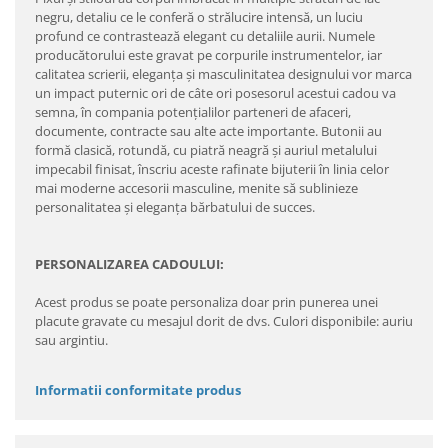
negru, detaliu ce le conferă o strălucire intensă, un luciu
profund ce contrastează elegant cu detaliile aurii. Numele
producătorului este gravat pe corpurile instrumentelor, iar
calitatea scrierii, eleganţa şi masculinitatea designului vor marca
un impact puternic ori de câte ori posesorul acestui cadou va
semna, în compania potenţialilor parteneri de afaceri,
documente, contracte sau alte acte importante. Butonii au
formă clasică, rotundă, cu piatră neagră şi auriul metalului
impecabil finisat, înscriu aceste rafinate bijuterii în linia celor
mai moderne accesorii masculine, menite să sublinieze
personalitatea şi eleganţa bărbatului de succes.
PERSONALIZAREA CADOULUI:
Acest produs se poate personaliza doar prin punerea unei
placute gravate cu mesajul dorit de dvs. Culori disponibile: auriu
sau argintiu.
Informatii conformitate produs