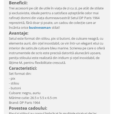
Beneficii:
Trei accesorii pe cât de utile în viaţa de zi cu zi, pe atât de stilate
şi exclusiviste, ideale pentru a satisface aşteptările celor mai
rafinaţi domni din viaţa dumneavoastră! Setul DP Paris 1964
reprezintă, fără doar şi poate, un cadou de colecţie care ar
încânta orice
businessman
stilat!
Avantaje:
Setul este format din stilou, pix si butoni, de culoare neagră, cu
elemente aurii, din oțel inoxidabil, ce vin într-un elegant etui cu
interior de satin,de culoare bleu marine. Scrierea pe care o oferă
instrumentele de scris este precisă datorită alunecării ușoare,
penița stiloului este realizată din iridium și oțel inoxidabil, de
lățime M, pentru flexibilitate crescută.
Caracteristici:
Set format din:
- pix
- stilou
- butoni
Culoare: negru, auriu
Mărime cutie: 26.5 x 5.5 x 6.5 cm
Brand: DP Paris 1964
Povestea cadoului:
Pixul şi stiloul au corpul îmbrăcat în multiple straturi de lac