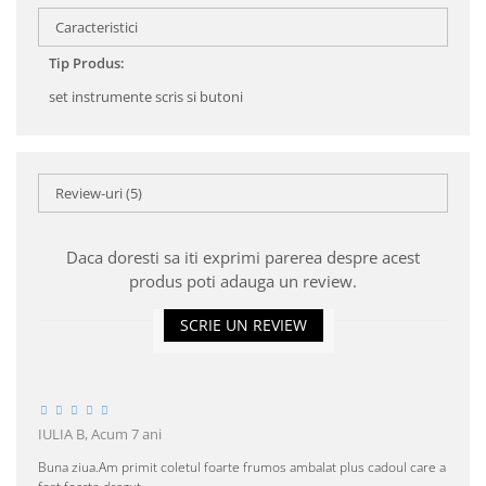
Caracteristici
Tip Produs:
set instrumente scris si butoni
Review-uri
(5)
Daca doresti sa iti exprimi parerea despre acest
produs poti adauga un review.
SCRIE UN REVIEW
IULIA B,
Acum 7 ani
Buna ziua.Am primit coletul foarte frumos ambalat plus cadoul care a