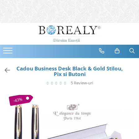
Bijuterii
Tipuri
Inele
Cercei
Bratari
Coliere
Cadou Business Desk Black & Gold Stilou,
Pix si Butoni
Seturi
5 Review-uri
Brose
Tiare
-43%
Destinatari
Bijuterii Femei
Bijuterii Copii
Bijuterii Mirese
Selectii