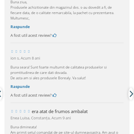
Buna ziua,
Produsele achizitionate din magazinul dvs. s-au dovedit a fi, de
fiecare data, de o calitate remarcabila, la pachet cu prezentarea.
Multumesc,
Raspunde
A fost util acest review?
ion s,
Acum 8 ani
Buna seara! Sunt foarte multumit de calitatea produselor si
promtitudinea de care dati dovada.
De asta am si ales produsele Borealy. Va salut!
Raspunde
A fost util acest review?
era atat de frumos ambalat
Enea Luisa, Constanţa,
Acum 9 ani
Buna dimineata!
Am primit setul comandat de pe site-ul dumneavoastra. Am avut o