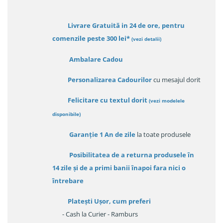
Livrare Gratuită in 24 de ore, pentru
comenzile peste 300 lei*
(vezi detalii)
Ambalare Cadou
Personalizarea Cadourilor
cu mesajul dorit
Felicitare cu textul dorit
(
vezi modelele
disponibile
)
Garanție
1 An de zile
la toate produsele
Posibilitatea de a returna produsele în
14 zile
și de a primi
banii înapoi fara nici o
întrebare
Platești Ușor
, cum preferi
- Cash la Curier - Ramburs