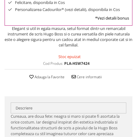
Felicitare, disponibila in Cos
Personalizarea Cadourilor* (vezi detalii), disponibila in Cos
*Vezi detalii bonus
​Elegant si util in egala masura, setul format dintr-un remarcabil
instrument de scris Hugo Boss si o curea versatila din piele naturala
este o alegere sigura pentru un cadou atat in mediul corporate cat si in
cel familial.
Stoc epuizat
Cod Produs:
PLA-HSW7424
Adauga la Favorite
Cere informatii
Descriere
Cureaua, are doua fete: neagra si maro si poate fi asortata la
orice costum. Iar designul inspirat din estetica industriala si
functionalitatea structurii de scris a pixului de la Hugo Boss
completeaza cu stil imaginea tuturor celor care apreciaza