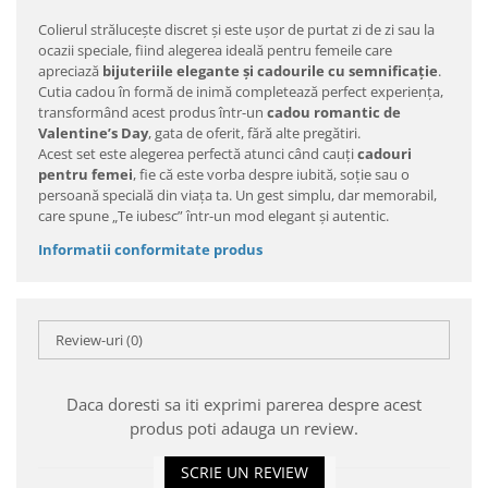
Colierul strălucește discret și este ușor de purtat zi de zi sau la
ocazii speciale, fiind alegerea ideală pentru femeile care
apreciază
bijuteriile elegante și cadourile cu semnificație
.
Cutia cadou în formă de inimă completează perfect experiența,
transformând acest produs într-un
cadou romantic de
Valentine’s Day
, gata de oferit, fără alte pregătiri.
Acest set este alegerea perfectă atunci când cauți
cadouri
pentru femei
, fie că este vorba despre iubită, soție sau o
persoană specială din viața ta. Un gest simplu, dar memorabil,
care spune „Te iubesc” într-un mod elegant și autentic.
Informatii conformitate produs
Review-uri
(0)
Daca doresti sa iti exprimi parerea despre acest
produs poti adauga un review.
SCRIE UN REVIEW