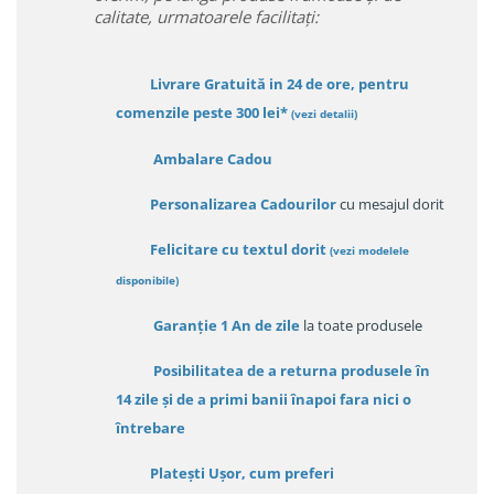
calitate, urmatoarele facilitați:
Livrare Gratuită in 24 de ore, pentru
comenzile peste 300 lei*
(vezi detalii)
Ambalare Cadou
Personalizarea Cadourilor
cu mesajul dorit
Felicitare cu textul dorit
(
vezi modelele
disponibile
)
Garanție
1 An de zile
la toate produsele
Posibilitatea de a returna produsele în
14 zile
și de a primi
banii înapoi fara nici o
întrebare
Platești Ușor
, cum preferi