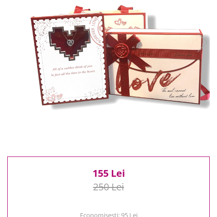
Reduceri
Cele mai noi
Cele mai vandute
Cele mai votate
Cu video
Pret
0 Lei - 100 Lei
100 Lei - 200 Lei
200 Lei - 300 Lei
300 Lei - 500 Lei
500 Lei - 1000 Lei
1000 Lei +
155 Lei
250 Lei
Economisesti:
95
Lei