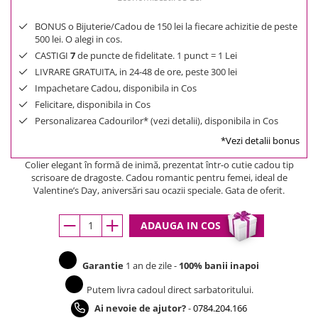
BONUS o Bijuterie/Cadou de 150 lei la fiecare achizitie de peste
500 lei. O alegi in cos.
CASTIGI
7
de puncte de fidelitate. 1 punct = 1 Lei
LIVRARE GRATUITA, in 24-48 de ore, peste 300 lei
Impachetare Cadou, disponibila in Cos
Felicitare, disponibila in Cos
Personalizarea Cadourilor* (vezi detalii), disponibila in Cos
*Vezi detalii bonus
Colier elegant în formă de inimă, prezentat într-o cutie cadou tip
scrisoare de dragoste. Cadou romantic pentru femei, ideal de
Valentine’s Day, aniversări sau ocazii speciale. Gata de oferit.
ADAUGA IN COS
Garantie
1 an de zile -
100% banii inapoi
Putem livra cadoul direct sarbatoritului.
Ai nevoie de ajutor?
-
0784.204.166