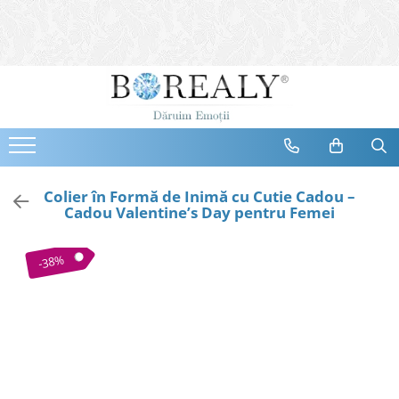
Bijuterii
Tipuri
Inele
Cercei
Bratari
Coliere
Colier în Formă de Inimă cu Cutie Cadou –
Cadou Valentine’s Day pentru Femei
Seturi
Brose
-38%
Tiare
Destinatari
Bijuterii Femei
Bijuterii Copii
Bijuterii Mirese
Selectii