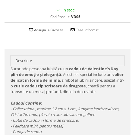
In stoc
Cod Produs:
VD05
Adauga la Favorite
Cere informatii
Descriere
Surprinde persoana iubită cu un
cadou de Valentine’s Day
plin de emoție și eleganță
. Acest set special include un
colier
delicat în formă de inimă
, simbol al iubirii sincere, așezat într-
o
cutie cadou tip scrisoare de dragoste
, creată pentru a
transmite un mesaj profund, dincolo de cuvinte.
Cadoul Contine:
- Colier Inima , marime 1,2 cm x 1 cm , lungime lantisor 40 cm,
Cristal Zirconiu, placat cu aur alb sau aur galben
- Cutie de cadou in forma de scrisoare.
- Felicitare mini, pentru mesaj
- Punga de cadou.