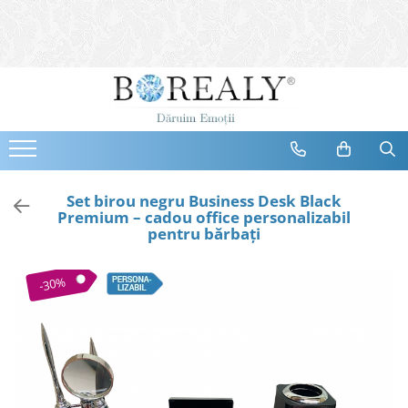
Bijuterii
Tipuri
Inele
Cercei
Bratari
Coliere
Set birou negru Business Desk Black
Premium – cadou office personalizabil
Seturi
pentru bărbați
Brose
Tiare
-30%
Destinatari
Bijuterii Femei
Bijuterii Copii
Bijuterii Mirese
Selectii