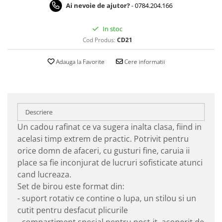
Ai nevoie de ajutor?
-
0784.204.166
In stoc
Cod Produs:
CD21
Adauga la Favorite
Cere informatii
Descriere
Un cadou rafinat ce va sugera inalta clasa, fiind in
acelasi timp extrem de practic. Potrivit pentru
orice domn de afaceri, cu gusturi fine, caruia ii
place sa fie inconjurat de lucruri sofisticate atunci
cand lucreaza.
Set de birou este format din:
- suport rotativ ce contine o lupa, un stilou si un
cutit pentru desfacut plicurile
- compartiment special pentru post-it, acoperit de