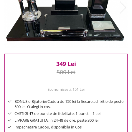
Reduceri
Cele mai noi
Cele mai vandute
Cele mai votate
Cu video
Pret
0 Lei - 100 Lei
100 Lei - 200 Lei
349 Lei
200 Lei - 300 Lei
500 Lei
300 Lei - 500 Lei
500 Lei - 1000 Lei
Economisesti:
151
Lei
1000 Lei +
BONUS o Bijuterie/Cadou de 150 lei la fiecare achizitie de peste
500 lei. O alegi in cos.
CASTIGI
17
de puncte de fidelitate. 1 punct = 1 Lei
LIVRARE GRATUITA, in 24-48 de ore, peste 300 lei
Impachetare Cadou, disponibila in Cos