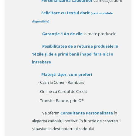
Personalizarea Cadourilor
cu mesajul dorit
Felicitare cu textul dorit
(
vezi modelele
disponibile
)
Garanție
1 An de zile
la toate produsele
Posibilitatea de a returna produsele în
14 zile
și de a primi
banii înapoi fara nici o
întrebare
Platești Ușor
, cum preferi
- Cash la Curier - Ramburs
- Online cu Cardul de Credit
- Transfer Bancar, prin OP
Va oferim
Consultanța Personalizata
în
alegerea cadoulul potrivit, în funcție de caracterul
și pasiunile destinatarului cadoului