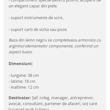
un elegant capac din piele.
- suport instrumente de scris.
- suport carti de vizita sau poze.
Baza din lemn negru se completeaza armonios cu
argintiul elementelor componente, conferind un
aspect luxos.
Dimensiuni:
- lungime: 38 cm
- latime: 18 cm
- inaltime: 12 cm
Destinatar:
Șef, coleg, manager, antreprenor,
avocat, consultant, partener de afaceri, soț care
lucrează mult la birou.