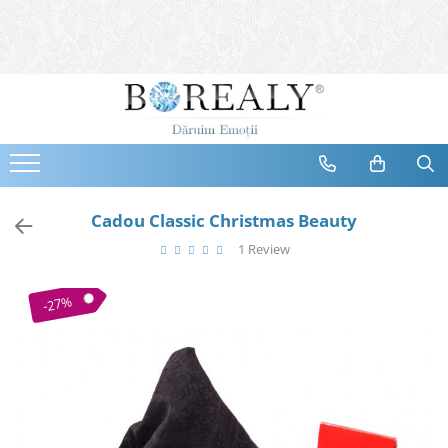
Bijuterii
Tipuri
Inele
Cercei
Bratari
Coliere
Cadou Classic Christmas Beauty
Seturi
1 Review
Brose
Tiare
-27%
Destinatari
Bijuterii Femei
Bijuterii Copii
Bijuterii Mirese
Selectii