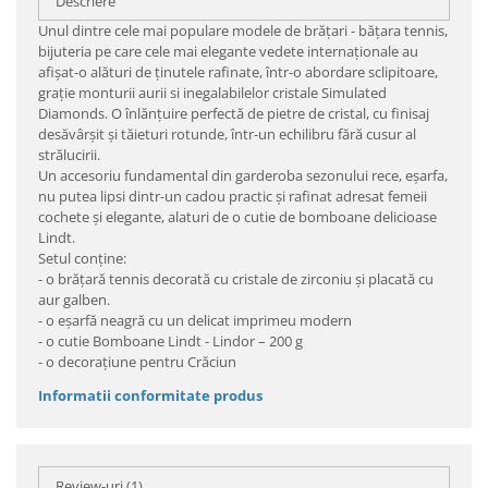
Descriere
Unul dintre cele mai populare modele de brăţari - bățara tennis,
bijuteria pe care cele mai elegante vedete internaţionale au
afişat-o alături de ţinutele rafinate, într-o abordare sclipitoare,
graţie monturii aurii si inegalabilelor cristale Simulated
Diamonds. O înlănţuire perfectă de pietre de cristal, cu finisaj
desăvârşit şi tăieturi rotunde, într-un echilibru fără cusur al
strălucirii.
Un accesoriu fundamental din garderoba sezonului rece, eşarfa,
nu putea lipsi dintr-un cadou practic şi rafinat adresat femeii
cochete şi elegante, alaturi de o cutie de bomboane delicioase
Lindt.
Setul conține:
- o brățară tennis decorată cu cristale de zirconiu și placată cu
aur galben.
- o eșarfă neagră cu un delicat imprimeu modern
- o cutie Bomboane Lindt - Lindor – 200 g
- o decorațiune pentru Crăciun
Informatii conformitate produs
Review-uri
(1)