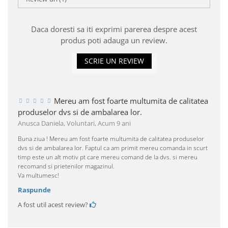
Daca doresti sa iti exprimi parerea despre acest
produs poti adauga un review.
SCRIE UN REVIEW
Mereu am fost foarte multumita de calitatea
produselor dvs si de ambalarea lor.
Anusca Daniela, Voluntari,
Acum 9 ani
Buna ziua ! Mereu am fost foarte multumita de calitatea produselor
dvs si de ambalarea lor. Faptul ca am primit mereu comanda in scurt
timp este un alt motiv pt care mereu comand de la dvs. si mereu
recomand si prietenilor magazinul.
Va multumesc!
Raspunde
A fost util acest review?