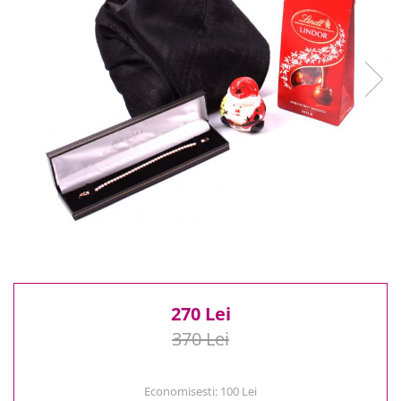
Reduceri
Cele mai noi
Cele mai vandute
Cele mai votate
Cu video
Pret
0 Lei - 100 Lei
100 Lei - 200 Lei
200 Lei - 300 Lei
300 Lei - 500 Lei
500 Lei - 1000 Lei
1000 Lei +
270 Lei
370 Lei
Economisesti:
100
Lei