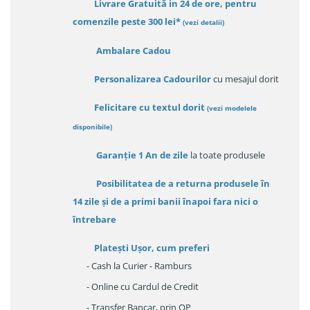
Livrare Gratuită in 24 de ore, pentru
comenzile peste 300 lei*
(vezi detalii)
Ambalare Cadou
Personalizarea Cadourilor
cu mesajul dorit
Felicitare cu textul dorit
(
vezi modelele
disponibile
)
Garanție
1 An de zile
la toate produsele
Posibilitatea de a returna produsele în
14 zile
și de a primi
banii înapoi fara nici o
întrebare
Platești Ușor
, cum preferi
- Cash la Curier - Ramburs
- Online cu Cardul de Credit
- Transfer Bancar, prin OP