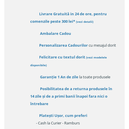
Livrare Gratuită in 24 de ore, pentru
comenzile peste 300 lei*
(vezi detalii)
Ambalare Cadou
Personalizarea Cadourilor
cu mesajul dorit
Felicitare cu textul dorit
(
vezi modelele
disponibile
)
Garanție
1 An de zile
la toate produsele
Posibilitatea de a returna produsele în
14 zile
și de a primi
banii înapoi fara nici o
întrebare
Platești Ușor
, cum preferi
- Cash la Curier - Ramburs