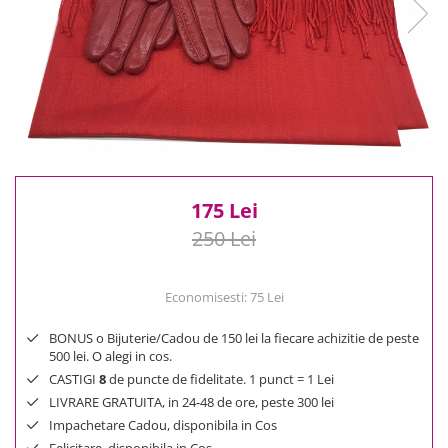
Reduceri
Cele mai noi
Cele mai vandute
Cele mai votate
Cu video
Pret
0 Lei - 100 Lei
100 Lei - 200 Lei
175 Lei
200 Lei - 300 Lei
250 Lei
300 Lei - 500 Lei
500 Lei - 1000 Lei
Economisesti:
75
Lei
1000 Lei +
BONUS o Bijuterie/Cadou de 150 lei la fiecare achizitie de peste
500 lei. O alegi in cos.
CASTIGI
8
de puncte de fidelitate. 1 punct = 1 Lei
LIVRARE GRATUITA, in 24-48 de ore, peste 300 lei
Impachetare Cadou, disponibila in Cos