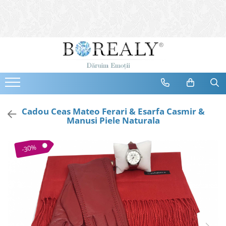
Bijuterii
Tipuri
Inele
Cercei
Bratari
Coliere
Cadou Ceas Mateo Ferari & Esarfa Casmir &
Manusi Piele Naturala
Seturi
Brose
-30%
Tiare
Destinatari
Bijuterii Femei
Bijuterii Copii
Bijuterii Mirese
Selectii