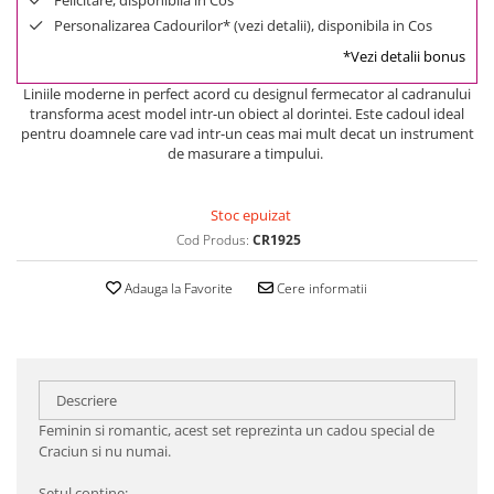
Felicitare, disponibila in Cos
Personalizarea Cadourilor* (vezi detalii), disponibila in Cos
*Vezi detalii bonus
Liniile moderne in perfect acord cu designul fermecator al cadranului
transforma acest model intr-un obiect al dorintei. Este cadoul ideal
pentru doamnele care vad intr-un ceas mai mult decat un instrument
de masurare a timpului.
Stoc epuizat
Cod Produs:
CR1925
Adauga la Favorite
Cere informatii
Descriere
Feminin si romantic, acest set reprezinta un cadou special de
Craciun si nu numai.
Setul contine: