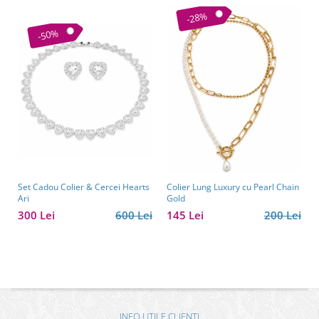
-28%
-50%
Set Cadou Colier & Cercei Hearts
Colier Lung Luxury cu Pearl Chain
Ari
Gold
300 Lei
600 Lei
145 Lei
200 Lei
INFO UTILE CLIENTI