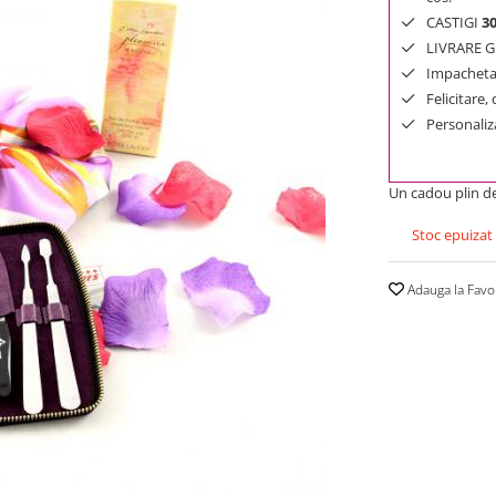
CASTIGI
3
LIVRARE GR
Impachetar
Felicitare,
Personaliza
Un cadou plin de
Stoc epuizat
Adauga la Favo