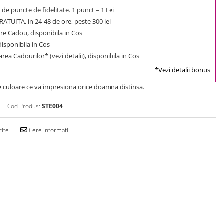
0
de puncte de fidelitate. 1 punct = 1 Lei
ATUITA, in 24-48 de ore, peste 300 lei
e Cadou, disponibila in Cos
 disponibila in Cos
rea Cadourilor* (vezi detalii), disponibila in Cos
*Vezi detalii bonus
 culoare ce va impresiona orice doamna distinsa.
Cod Produs:
STE004
rite
Cere informatii