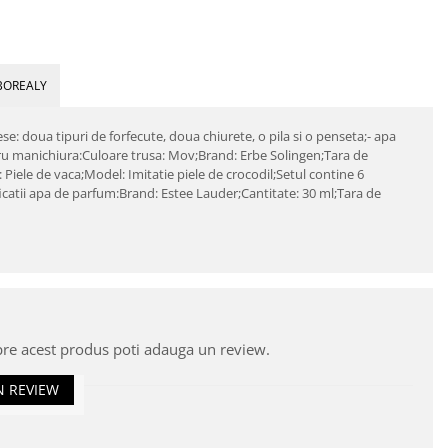
BOREALY
e: doua tipuri de forfecute, doua chiurete, o pila si o penseta;- apa
tru manichiura:Culoare trusa: Mov;Brand: Erbe Solingen;Tara de
 Piele de vaca;Model: Imitatie piele de crocodil;Setul contine 6
catii apa de parfum:Brand: Estee Lauder;Cantitate: 30 ml;Tara de
pre acest produs poti adauga un review.
N REVIEW