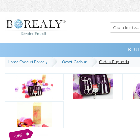
Bijuterii
Tipuri
Inele
BIJUT
Cercei
Cadou Euphoria
Home Cadouri Borealy
Ocazii Cadouri
Bratari
Coliere
Seturi
Brose
Tiare
Destinatari
Bijuterii Femei
Bijuterii Copii
-14%