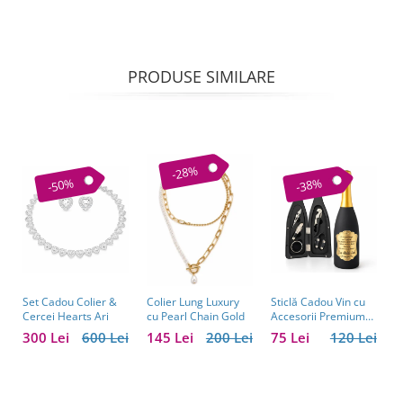
PRODUSE SIMILARE
-28%
-50%
-38%
Set Cadou Colier &
Sticlă Cadou Vin cu
C
Colier Lung Luxury
Cercei Hearts Ari
Accesorii Premium
V
cu Pearl Chain Gold
Personalizată – Set
C
300 Lei
600 Lei
75 Lei
120 Lei
1
145 Lei
200 Lei
Elegant pentru
C
Bărbați
B