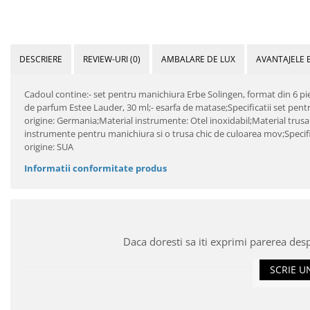
DESCRIERE
REVIEW-URI
(0)
AMBALARE DE LUX
AVANTAJELE 
Cadoul contine:- set pentru manichiura Erbe Solingen, format din 6 pies
de parfum Estee Lauder, 30 ml;- esarfa de matase;Specificatii set pen
origine: Germania;Material instrumente: Otel inoxidabil;Material trusa:
instrumente pentru manichiura si o trusa chic de culoarea mov;Specifi
origine: SUA
Informatii conformitate produs
Daca doresti sa iti exprimi parerea des
SCRIE U