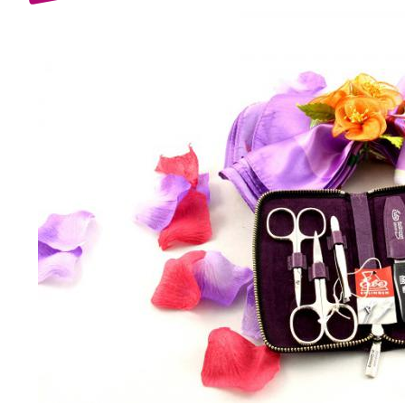
Bijuterii Mirese
Selectii
Reduceri
Cele mai noi
Cele mai vandute
Cele mai votate
Cu video
Pret
0 Lei - 100 Lei
100 Lei - 200 Lei
200 Lei - 300 Lei
300 Lei - 500 Lei
500 Lei - 1000 Lei
1000 Lei +