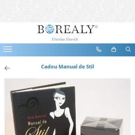
Bijuterii
Tipuri
Inele
Cercei
Bratari
Coliere
Cadou Manual de Stil
Seturi
Brose
Tiare
Destinatari
Bijuterii Femei
Bijuterii Copii
Bijuterii Mirese
Selectii