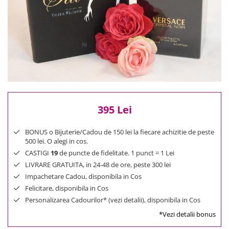
Reduceri
Cele mai noi
Cele mai vandute
Cele mai votate
Cu video
Pret
0 Lei - 100 Lei
100 Lei - 200 Lei
395 Lei
200 Lei - 300 Lei
300 Lei - 500 Lei
BONUS o Bijuterie/Cadou de 150 lei la fiecare achizitie de peste
500 lei. O alegi in cos.
500 Lei - 1000 Lei
CASTIGI
19
de puncte de fidelitate. 1 punct = 1 Lei
1000 Lei +
LIVRARE GRATUITA, in 24-48 de ore, peste 300 lei
Impachetare Cadou, disponibila in Cos
Felicitare, disponibila in Cos
Personalizarea Cadourilor* (vezi detalii), disponibila in Cos
*Vezi detalii bonus