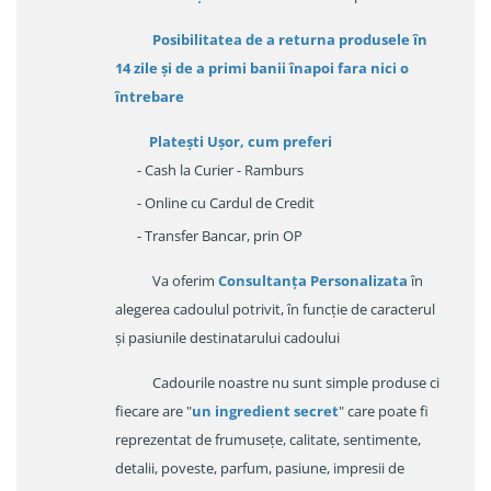
Posibilitatea de a returna produsele în
14 zile
și de a primi
banii înapoi fara nici o
întrebare
Platești Ușor
, cum preferi
- Cash la Curier - Ramburs
- Online cu Cardul de Credit
- Transfer Bancar, prin OP
Va oferim
Consultanța Personalizata
în
alegerea cadoulul potrivit, în funcție de caracterul
și pasiunile destinatarului cadoului
Cadourile noastre nu sunt simple produse ci
fiecare are "
un ingredient secret
" care poate fi
reprezentat de frumusețe, calitate, sentimente,
detalii, poveste, parfum, pasiune, impresii de