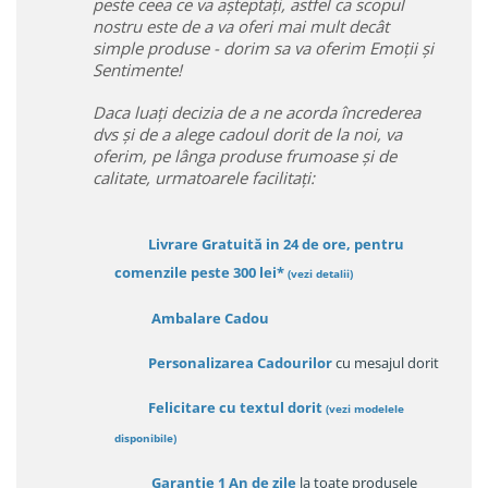
peste ceea ce va așteptați, astfel ca scopul
nostru este de a va oferi mai mult decât
simple produse - dorim sa va oferim Emoții și
Sentimente!
Daca luați decizia de a ne acorda încrederea
dvs și de a alege cadoul dorit de la noi, va
oferim, pe lânga produse frumoase și de
calitate, urmatoarele facilitați:
Livrare Gratuită in 24 de ore, pentru
comenzile peste 300 lei*
(vezi detalii)
Ambalare Cadou
Personalizarea Cadourilor
cu mesajul dorit
Felicitare cu textul dorit
(
vezi modelele
disponibile
)
Garanție
1 An de zile
la toate produsele