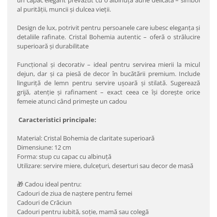
un capac elegant prevăzut cu o albinuță aurie delicată – simbol
al purității, muncii și dulcea vieții.
Design de lux, potrivit pentru persoanele care iubesc eleganța și
detaliile rafinate. Cristal Bohemia autentic – oferă o strălucire
superioară și durabilitate
Funcțional și decorativ – ideal pentru servirea mierii la micul
dejun, dar și ca piesă de decor în bucătării premium. Include
linguriță de lemn pentru servire ușoară și stilată. Sugerează
grijă, atenție și rafinament – exact ceea ce își dorește orice
femeie atunci când primește un cadou
Caracteristici principale:
Material: Cristal Bohemia de claritate superioară
Dimensiune: 12 cm
Forma: stup cu capac cu albinuță
Utilizare: servire miere, dulcețuri, deserturi sau decor de masă
🎁 Cadou ideal pentru:
Cadouri de ziua de naștere pentru femei
Cadouri de Crăciun
Cadouri pentru iubită, soție, mamă sau colegă