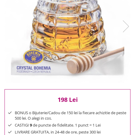
Reduceri
Cele mai noi
Cele mai vandute
Cele mai votate
Cu video
Pret
0 Lei - 100 Lei
100 Lei - 200 Lei
200 Lei - 300 Lei
300 Lei - 500 Lei
500 Lei - 1000 Lei
1000 Lei +
198 Lei
BONUS o Bijuterie/Cadou de 150 lei la fiecare achizitie de peste
500 lei. O alegi in cos.
CASTIGI
9
de puncte de fidelitate. 1 punct = 1 Lei
LIVRARE GRATUITA, in 24-48 de ore, peste 300 lei