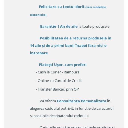
Felicitare cu textul dorit
(
vezi modelele
disponibile
)
Garanție
1 An de zile
la toate produsele
Posibilitatea de a returna produsele în
14 zile
și de a primi
banii înapoi fara nici o
întrebare
Platești Ușor
, cum preferi
- Cash la Curier - Ramburs
- Online cu Cardul de Credit
- Transfer Bancar, prin OP
Va oferim
Consultanța Personalizata
în
alegerea cadoulul potrivit, în funcție de caracterul
și pasiunile destinatarului cadoului
Cadourile noastre nu sunt simple produse ci