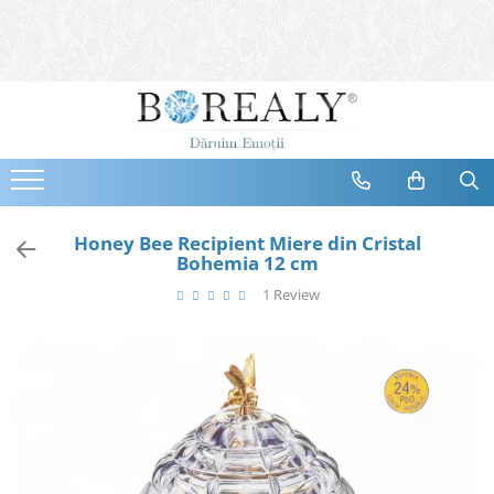
Bijuterii
Tipuri
Inele
Cercei
Bratari
Coliere
Honey Bee Recipient Miere din Cristal
Bohemia 12 cm
Seturi
1 Review
Brose
Tiare
Destinatari
Bijuterii Femei
Bijuterii Copii
Bijuterii Mirese
Selectii