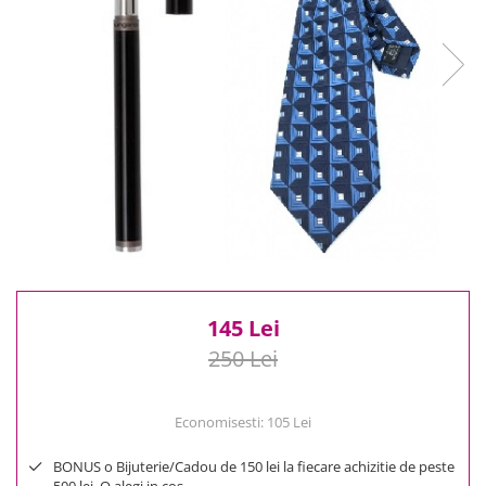
Reduceri
Cele mai noi
Cele mai vandute
Cele mai votate
Cu video
Pret
0 Lei - 100 Lei
100 Lei - 200 Lei
200 Lei - 300 Lei
300 Lei - 500 Lei
500 Lei - 1000 Lei
145 Lei
1000 Lei +
250 Lei
Economisesti:
105
Lei
BONUS o Bijuterie/Cadou de 150 lei la fiecare achizitie de peste