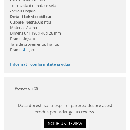
Cadoul este format din:
- o cravata din matase seta
- Stilou Ungaro
Detalii tehnice stilou:
Culoare: Negru/Argintiu
Material: Alama
Dimensiuni: 190 x 40 x 28 mm
Brand: Ungaro
Ţara de provenienţă: Franta;
Brand:
U
ngaro.
Informatii conformitate produs
Review-uri
(0)
Daca doresti sa iti exprimi parerea despre acest
produs poti adauga un review.
SCRIE UN REVIEW