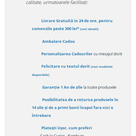
calitate, urmatoarele facilitați:
Livrare Gratuită in 24 de ore, pentru
comenzile peste 300 lei*
(vezi detalii)
Ambalare Cadou
Personalizarea Cadourilor
cu mesajul dorit
Felicitare cu textul dorit
(
vezi modelele
disponibile
)
Garanție
1 An de zile
la toate produsele
Posibilitatea de a returna produsele în
14 zile
și de a primi
banii înapoi fara nici o
întrebare
Platești Ușor
, cum preferi
- Cash la Curier - Ramburs