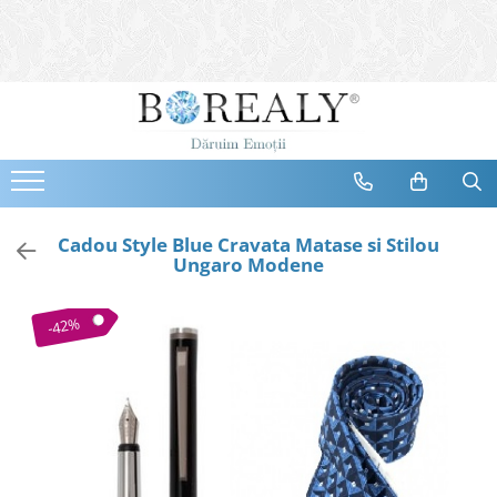
Bijuterii
Tipuri
Inele
Cercei
Bratari
Coliere
Cadou Style Blue Cravata Matase si Stilou
Ungaro Modene
Seturi
Brose
-42%
Tiare
Destinatari
Bijuterii Femei
Bijuterii Copii
Bijuterii Mirese
Selectii