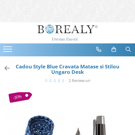
Bijuterii
Tipuri
Inele
Cercei
Bratari
Coliere
Cadou Style Blue Cravata Matase si Stilou
Ungaro Desk
Seturi
2 Review-uri
Brose
Tiare
-30%
Destinatari
Bijuterii Femei
Bijuterii Copii
Bijuterii Mirese
Selectii