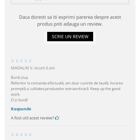
Daca doresti sa iti exprimi parerea despre acest
produs poti adauga un review.
SCRIE UN REVIEW
MADALIN V,
Acum 6 ani
Bună ziua,
Referitor la comanda efectuată, am doar cuvinte de laudă, livrarea
promptă și calitatea produselor extraordinară. Keep up the good
work.
O zi bună!
Raspunde
A fost util acest review?