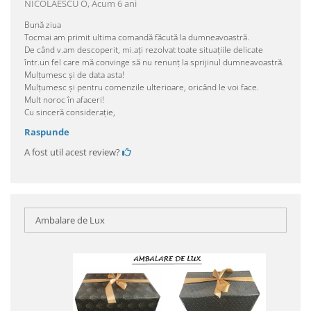
NICOLAESCU O,
Acum 6 ani
Bună ziua
Tocmai am primit ultima comandă făcută la dumneavoastră.
De când v.am descoperit, mi.ați rezolvat toate situațiile delicate
într.un fel care mă convinge să nu renunț la sprijinul dumneavoastră.
Mulțumesc și de data asta!
Mulțumesc și pentru comenzile ulterioare, oricând le voi face.
Mult noroc în afaceri!
Cu sinceră considerație,
Raspunde
A fost util acest review?
Ambalare de Lux