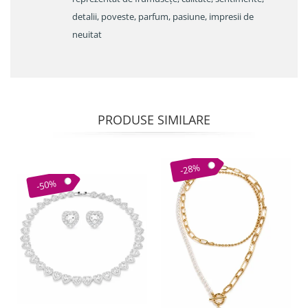
detalii, poveste, parfum, pasiune, impresii de
neuitat
PRODUSE SIMILARE
-28%
-50%