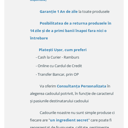
Garanție
1 An de zile
la toate produsele
Posibilitatea de a returna produsele în
14 zile
și de a primi
banii înapoi fara nici o
întrebare
Platești Ușor
, cum preferi
- Cash la Curier - Ramburs
- Online cu Cardul de Credit
- Transfer Bancar, prin OP
Va oferim
Consultanța Personalizata
în
alegerea cadoulul potrivit, în funcție de caracterul
și pasiunile destinatarului cadoului
Cadourile noastre nu sunt simple produse ci
fiecare are "
un ingredient secret
" care poate fi
reprezentat de frumusețe, calitate, sentimente,