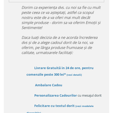
Dorim ca experiența dvs. cu noi sa fie cu mult
peste ceea ce va așteptați, astfel ca scopul
nostru este de a va oferi mai mult decât
simple produse - dorim sa va oferim Emoții și
Sentimente!
Daca luați decizia de a ne acorda încrederea
dvs și de a alege cadoul dorit de la noi, va
oferim, pe lânga produse frumoase și de
calitate, urmatoarele facilitați:
Livrare Gratuită in 24 de ore, pentru
comenzile peste 300 lei*
(vezi detalii)
Ambalare Cadou
Personalizarea Cadourilor
cu mesajul dorit
Felicitare cu textul dorit
(
vezi modelele
disponibile
)