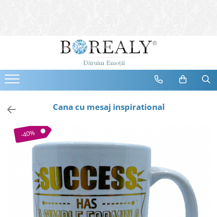
Bijuterii
Tipuri
Inele
Cercei
Bratari
Coliere
Cana cu mesaj inspirational
Seturi
Brose
-40%
Tiare
Destinatari
Bijuterii Femei
Bijuterii Copii
Bijuterii Mirese
Selectii