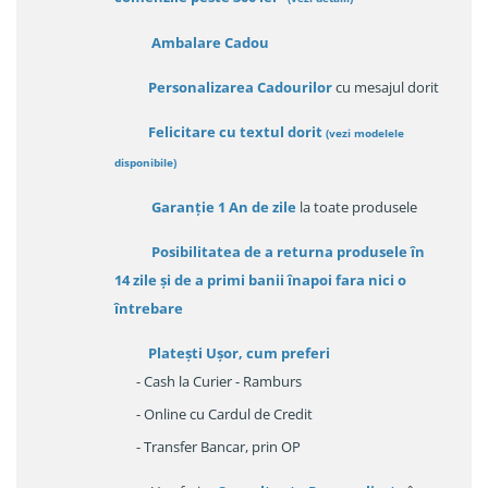
Ambalare Cadou
Personalizarea Cadourilor
cu mesajul dorit
Felicitare cu textul dorit
(
vezi modelele
disponibile
)
Garanție
1 An de zile
la toate produsele
Posibilitatea de a returna produsele în
14 zile
și de a primi
banii înapoi fara nici o
întrebare
Platești Ușor
, cum preferi
- Cash la Curier - Ramburs
- Online cu Cardul de Credit
- Transfer Bancar, prin OP