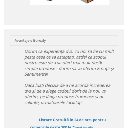
Avantajele Borealy
Dorim ca experiența dvs. cu noi sa fie cu mult
peste ceea ce va așteptați, astfel ca scopul
nostru este de a va oferi mai mult decât
simple produse - dorim sa va oferim Emoții și
Sentimente!
Daca luați decizia de a ne acorda încrederea
dvs și de a alege cadoul dorit de la noi, va
oferim, pe lânga produse frumoase și de
calitate, urmatoarele facilitați:
Livrare Gratuită in 24 de ore, pentru
comenzile peste 300 lei*
(vezi detalii)