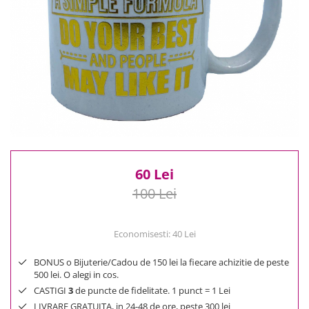
Reduceri
Cele mai noi
Cele mai vandute
Cele mai votate
Cu video
Pret
0 Lei - 100 Lei
100 Lei - 200 Lei
200 Lei - 300 Lei
60 Lei
300 Lei - 500 Lei
100 Lei
500 Lei - 1000 Lei
1000 Lei +
Economisesti:
40
Lei
BONUS o Bijuterie/Cadou de 150 lei la fiecare achizitie de peste
500 lei. O alegi in cos.
CASTIGI
3
de puncte de fidelitate. 1 punct = 1 Lei
LIVRARE GRATUITA, in 24-48 de ore, peste 300 lei