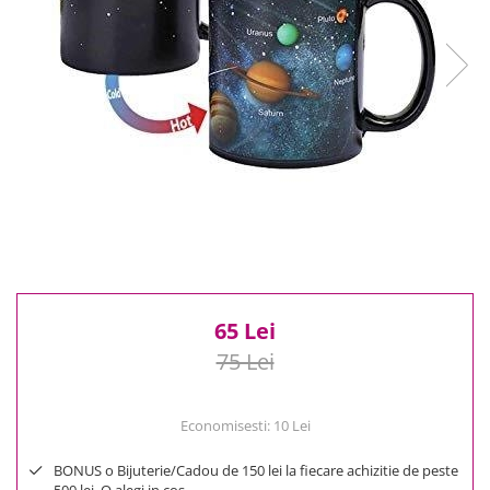
Reduceri
Cele mai noi
Cele mai vandute
Cele mai votate
Cu video
Pret
0 Lei - 100 Lei
100 Lei - 200 Lei
200 Lei - 300 Lei
300 Lei - 500 Lei
500 Lei - 1000 Lei
65 Lei
1000 Lei +
75 Lei
Economisesti:
10
Lei
BONUS o Bijuterie/Cadou de 150 lei la fiecare achizitie de peste