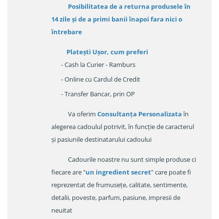
Posibilitatea de a returna produsele în
14 zile
și de a primi
banii înapoi fara nici o
întrebare
Platești Ușor
, cum preferi
- Cash la Curier - Ramburs
- Online cu Cardul de Credit
- Transfer Bancar, prin OP
Va oferim
Consultanța Personalizata
în
alegerea cadoulul potrivit, în funcție de caracterul
și pasiunile destinatarului cadoului
Cadourile noastre nu sunt simple produse ci
fiecare are "
un ingredient secret
" care poate fi
reprezentat de frumusețe, calitate, sentimente,
detalii, poveste, parfum, pasiune, impresii de
neuitat