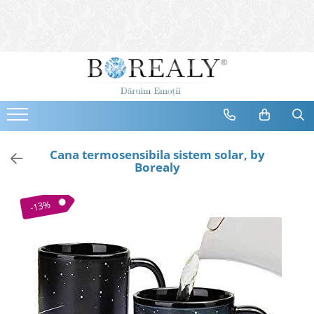
Bijuterii
Tipuri
Inele
Cercei
Bratari
Coliere
Cana termosensibila sistem solar, by
Borealy
Seturi
Brose
-13%
Tiare
Destinatari
Bijuterii Femei
Bijuterii Copii
Bijuterii Mirese
Selectii