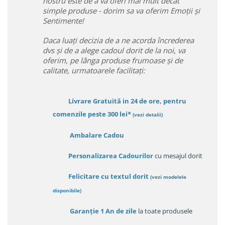
nostru este de a va oferi mai mult decât
simple produse - dorim sa va oferim Emoții și
Sentimente!
Daca luați decizia de a ne acorda încrederea
dvs și de a alege cadoul dorit de la noi, va
oferim, pe lânga produse frumoase și de
calitate, urmatoarele facilitați:
Livrare Gratuită in 24 de ore, pentru
comenzile peste 300 lei*
(vezi detalii)
Ambalare Cadou
Personalizarea Cadourilor
cu mesajul dorit
Felicitare cu textul dorit
(
vezi modelele
disponibile
)
Garanție
1 An de zile
la toate produsele