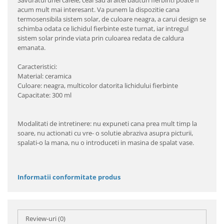
Savuratul unei cafele, ceai sau al altei bauturi fierbinti poate fi
acum mult mai interesant. Va punem la dispozitie cana
termosensibila sistem solar, de culoare neagra, a carui design se
schimba odata ce lichidul fierbinte este turnat, iar intregul
sistem solar prinde viata prin culoarea redata de caldura
emanata.
Caracteristici:
Material: ceramica
Culoare: neagra, multicolor datorita lichidului fierbinte
Capacitate: 300 ml
Modalitati de intretinere: nu expuneti cana prea mult timp la
soare, nu actionati cu vre- o solutie abraziva asupra picturii,
spalati-o la mana, nu o introduceti in masina de spalat vase.
Informatii conformitate produs
Review-uri
(0)