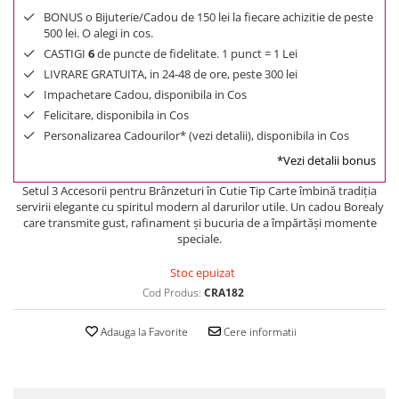
BONUS o Bijuterie/Cadou de 150 lei la fiecare achizitie de peste
500 lei. O alegi in cos.
CASTIGI
6
de puncte de fidelitate. 1 punct = 1 Lei
LIVRARE GRATUITA, in 24-48 de ore, peste 300 lei
Impachetare Cadou, disponibila in Cos
Felicitare, disponibila in Cos
Personalizarea Cadourilor* (vezi detalii), disponibila in Cos
*Vezi detalii bonus
Setul 3 Accesorii pentru Brânzeturi în Cutie Tip Carte îmbină tradiția
servirii elegante cu spiritul modern al darurilor utile. Un cadou Borealy
care transmite gust, rafinament și bucuria de a împărtăși momente
speciale.
Stoc epuizat
Cod Produs:
CRA182
Adauga la Favorite
Cere informatii