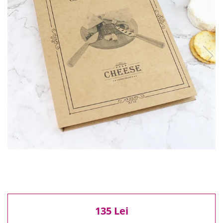
Reduceri
Cele mai noi
Cele mai vandute
Cele mai votate
Cu video
Pret
0 Lei - 100 Lei
100 Lei - 200 Lei
200 Lei - 300 Lei
300 Lei - 500 Lei
500 Lei - 1000 Lei
1000 Lei +
135 Lei