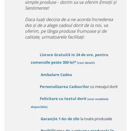
simple produse - dorim sa va oferim Emoții și
Sentimente!
Daca luați decizia de a ne acorda încrederea
dvs și de a alege cadoul dorit de la noi, va
oferim, pe lânga produse frumoase și de
calitate, urmatoarele facilitați:
Livrare Gratuită in 24 de ore, pentru
comenzile peste 300 lei*
(vezi detalii)
Ambalare Cadou
Personalizarea Cadourilor
cu mesajul dorit
Felicitare cu textul dorit
(
vezi modelele
disponibile
)
Garanție
1 An de zile
la toate produsele
Posibilitatea de a returna produsele în