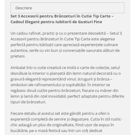
Descriere
Set 3 Accesorii pentru Brânzeturi în Cutie Tip Carte –
Cadoul Elegant pentru Iubitorii de Gusturi Fine
Un cadou rafinat, practic și cu o prezentare deosebită – Setul 3
Accesorii pentru Brânzeturi în Cutie Tip Carte este alegerea
perfectă pentru bărbații care apreciază experiențele culinare
autentice, serile cu vin bun și conversațiile savurate alături de
prieteni.
Ambalat într-o cutie creativă ce imită o carte de colecție, setul
dezvăluie la interior o planșetă din lemn natural decorată cu o
gravură elegantă reprezentând vinul, strugurii și brânza –
simboluri ale rafinamentului și ospitalității. În interior se
regăsesc două cuțite pentru brânzeturi, fiecare cu mâner din
lemn și lamă din oțel inoxidabil, perfect adaptate pentru diferite
tipuri de brânzeturi.
Fiecare detaliu al acestui set este gândit pentru a oferi o
experiență completă de servire și degustare. Cutia în stil rustic-
chic adaugă un plus de originalitate, fiind ușor de expus în
bucătărie, pe o masă festivă sau într-un colț dedicat