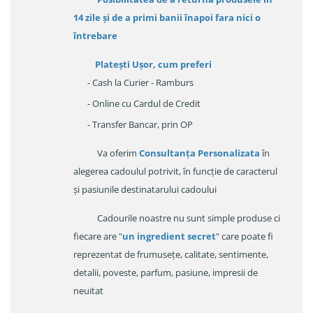
14 zile
și de a primi
banii înapoi fara nici o
întrebare
Platești Ușor
, cum preferi
- Cash la Curier - Ramburs
- Online cu Cardul de Credit
- Transfer Bancar, prin OP
Va oferim
Consultanța Personalizata
în
alegerea cadoulul potrivit, în funcție de caracterul
și pasiunile destinatarului cadoului
Cadourile noastre nu sunt simple produse ci
fiecare are "
un ingredient secret
" care poate fi
reprezentat de frumusețe, calitate, sentimente,
detalii, poveste, parfum, pasiune, impresii de
neuitat