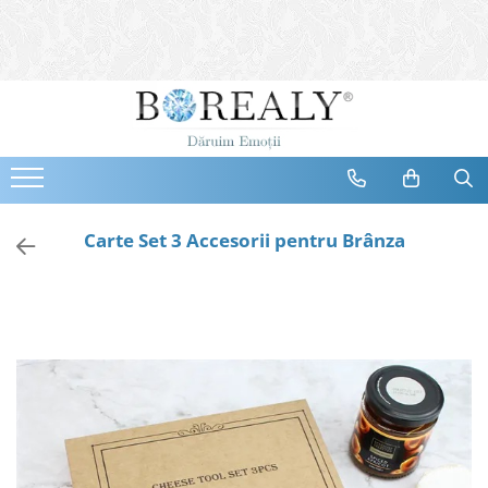
Bijuterii
Tipuri
Inele
Cercei
Bratari
Coliere
Carte Set 3 Accesorii pentru Brânza
Seturi
Brose
Tiare
Destinatari
Bijuterii Femei
Bijuterii Copii
Bijuterii Mirese
Selectii