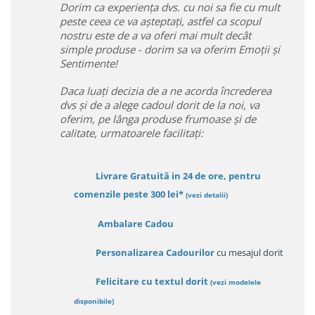
Dorim ca experiența dvs. cu noi sa fie cu mult
peste ceea ce va așteptați, astfel ca scopul
nostru este de a va oferi mai mult decât
simple produse - dorim sa va oferim Emoții și
Sentimente!
Daca luați decizia de a ne acorda încrederea
dvs și de a alege cadoul dorit de la noi, va
oferim, pe lânga produse frumoase și de
calitate, urmatoarele facilitați:
Livrare Gratuită in 24 de ore, pentru
comenzile peste 300 lei*
(vezi detalii)
Ambalare Cadou
Personalizarea Cadourilor
cu mesajul dorit
Felicitare cu textul dorit
(
vezi modelele
disponibile
)