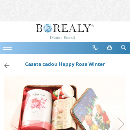
Bijuterii
Tipuri
Inele
Cercei
Bratari
Coliere
Caseta cadou Happy Rosa Winter
Seturi
Brose
Tiare
Destinatari
Bijuterii Femei
Bijuterii Copii
Bijuterii Mirese
Selectii