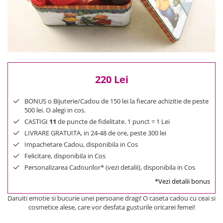
Reduceri
Cele mai noi
Cele mai vandute
Cele mai votate
Cu video
Pret
220 Lei
0 Lei - 100 Lei
100 Lei - 200 Lei
BONUS o Bijuterie/Cadou de 150 lei la fiecare achizitie de peste
500 lei. O alegi in cos.
200 Lei - 300 Lei
CASTIGI
11
de puncte de fidelitate. 1 punct = 1 Lei
300 Lei - 500 Lei
LIVRARE GRATUITA, in 24-48 de ore, peste 300 lei
500 Lei - 1000 Lei
Impachetare Cadou, disponibila in Cos
1000 Lei +
Felicitare, disponibila in Cos
Personalizarea Cadourilor* (vezi detalii), disponibila in Cos
*Vezi detalii bonus
Daruiti emotie si bucurie unei persoane dragi! O caseta cadou cu ceai si
cosmetice alese, care vor desfata gusturile oricarei femei!