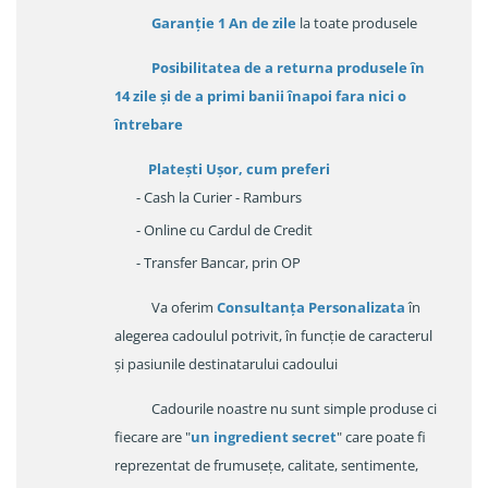
Garanție
1 An de zile
la toate produsele
Posibilitatea de a returna produsele în
14 zile
și de a primi
banii înapoi fara nici o
întrebare
Platești Ușor
, cum preferi
- Cash la Curier - Ramburs
- Online cu Cardul de Credit
- Transfer Bancar, prin OP
Va oferim
Consultanța Personalizata
în
alegerea cadoulul potrivit, în funcție de caracterul
și pasiunile destinatarului cadoului
Cadourile noastre nu sunt simple produse ci
fiecare are "
un ingredient secret
" care poate fi
reprezentat de frumusețe, calitate, sentimente,