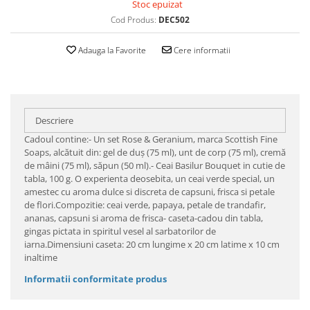
Stoc epuizat
Cod Produs:
DEC502
Adauga la Favorite
Cere informatii
Descriere
Cadoul contine:- Un set Rose & Geranium, marca Scottish Fine
Soaps, alcătuit din: gel de duş (75 ml), unt de corp (75 ml), cremă
de mâini (75 ml), săpun (50 ml).- Ceai Basilur Bouquet in cutie de
tabla, 100 g. O experienta deosebita, un ceai verde special, un
amestec cu aroma dulce si discreta de capsuni, frisca si petale
de flori.Compozitie: ceai verde, papaya, petale de trandafir,
ananas, capsuni si aroma de frisca - caseta-cadou din tabla,
gingas pictata in spiritul vesel al sarbatorilor de
iarna.Dimensiuni caseta: 20 cm lungime x 20 cm latime x 10 cm
inaltime
Informatii conformitate produs