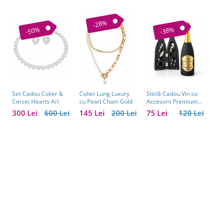
-28%
-50%
-38%
Set Cadou Colier &
Sticlă Cadou Vin cu
C
Colier Lung Luxury
Cercei Hearts Ari
Accesorii Premium
V
cu Pearl Chain Gold
Personalizată – Set
C
300 Lei
600 Lei
75 Lei
120 Lei
1
145 Lei
200 Lei
Elegant pentru
C
Bărbați
B