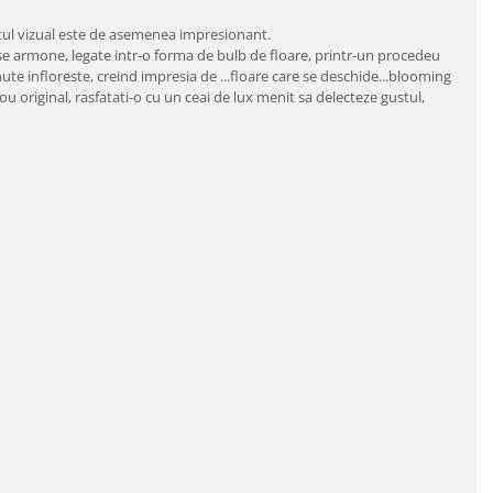
ctul vizual este de asemenea impresionant.
erse armone, legate intr-o forma de bulb de floare, printr-un procedeu
ute infloreste, creind impresia de ...floare care se deschide...blooming
original, rasfatati-o cu un ceai de lux menit sa delecteze gustul,