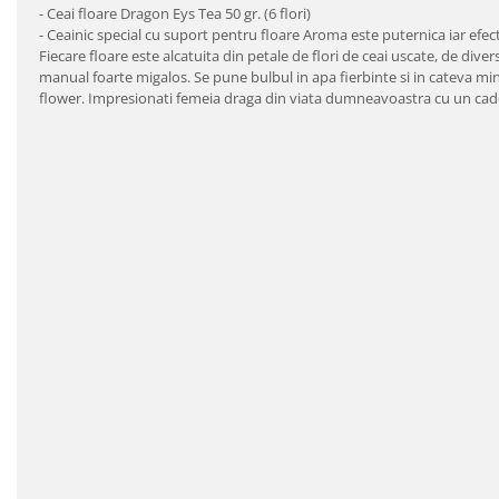
- Ceai floare Dragon Eys Tea 50 gr. (6 flori)
- Ceainic special cu suport pentru floare Aroma este puternica iar efe
Fiecare floare este alcatuita din petale de flori de ceai uscate, de div
manual foarte migalos. Se pune bulbul in apa fierbinte si in cateva min
flower. Impresionati femeia draga din viata dumneavoastra cu un cadou 