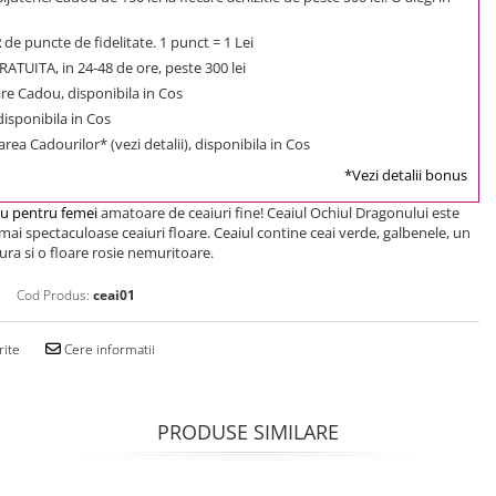
2
de puncte de fidelitate. 1 punct = 1 Lei
ATUITA, in 24-48 de ore, peste 300 lei
e Cadou, disponibila in Cos
 disponibila in Cos
rea Cadourilor* (vezi detalii), disponibila in Cos
*Vezi detalii bonus
u pentru femei
amatoare de ceaiuri fine! Ceaiul Ochiul Dragonului este
 mai spectaculoase ceaiuri floare. Ceaiul contine ceai verde, galbenele, un
ura si o floare rosie nemuritoare.
Cod Produs:
ceai01
rite
Cere informatii
PRODUSE SIMILARE