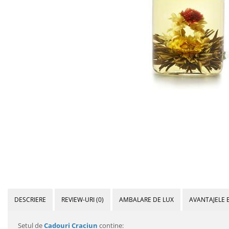
Bijuterii Mirese
Selectii
Reduceri
Cele mai noi
Cele mai vandute
Cele mai votate
Cu video
Pret
0 Lei - 100 Lei
100 Lei - 200 Lei
200 Lei - 300 Lei
300 Lei - 500 Lei
500 Lei - 1000 Lei
DESCRIERE
REVIEW-URI
(0)
AMBALARE DE LUX
AVANTAJELE 
1000 Lei +
Setul de
Cadouri Craciun
contine: