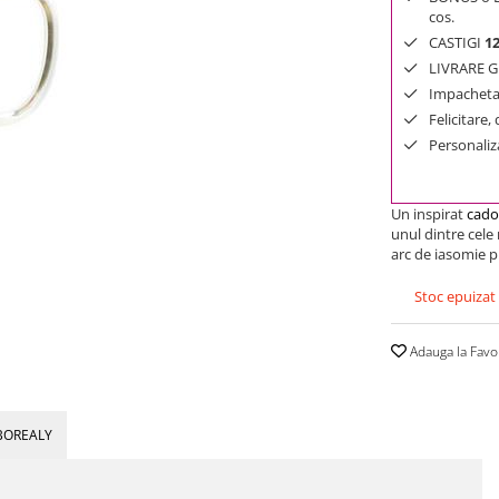
cos.
CASTIGI
1
LIVRARE GR
Impachetar
Felicitare,
Personaliza
Un inspirat
cado
unul dintre cele
arc de iasomie p
Stoc epuizat
Adauga la Favo
BOREALY