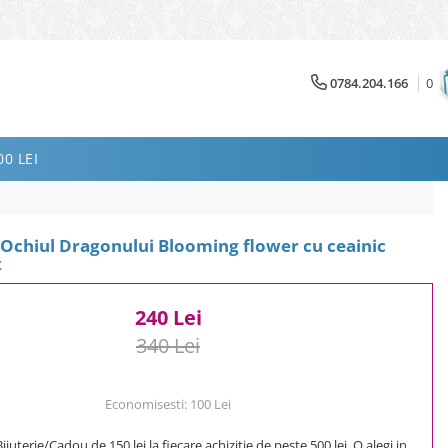
0784.204.166
0
0 LEI
 Ochiul Dragonului Blooming flower cu ceainic
x
240 Lei
340 Lei
Economisesti:
100
Lei
uterie/Cadou de 150 lei la fiecare achizitie de peste 500 lei. O alegi in