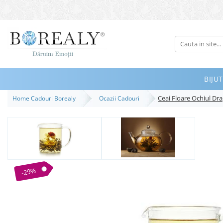
Bijuterii
Tipuri
Inele
BIJUT
Cercei
Ceai Floare Ochiul Dra
Home Cadouri Borealy
Ocazii Cadouri
Bratari
Coliere
Seturi
Brose
Tiare
-29%
Destinatari
Bijuterii Femei
Bijuterii Copii