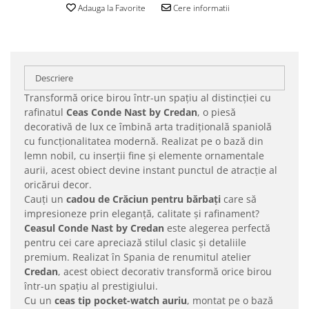
Adauga la Favorite
Cere informatii
Descriere
Transformă orice birou într-un spațiu al distincției cu
rafinatul
Ceas Conde Nast by Credan
, o piesă
decorativă de lux ce îmbină arta tradițională spaniolă
cu funcționalitatea modernă. Realizat pe o bază din
lemn nobil, cu inserții fine și elemente ornamentale
aurii, acest obiect devine instant punctul de atracție al
oricărui decor.
Cauți un
cadou de Crăciun pentru bărbați
care să
impresioneze prin eleganță, calitate și rafinament?
Ceasul Conde Nast by Credan
este alegerea perfectă
pentru cei care apreciază stilul clasic și detaliile
premium. Realizat în Spania de renumitul atelier
Credan
, acest obiect decorativ transformă orice birou
într-un spațiu al prestigiului.
Cu un
ceas tip pocket-watch auriu
, montat pe o bază