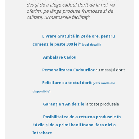
dvs și de a alege cadoul dorit de la noi, va
oferim, pe lânga produse frumoase și de
calitate, urmatoarele facilitați:
Livrare Gratuită in 24 de ore, pentru
comenzile peste 300 lei*
(vezi detalii)
Ambalare Cadou
Personalizarea Cadourilor
cu mesajul dorit
Felicitare cu textul dorit
(
vezi modelele
disponibile
)
Garanție
1 An de zile
la toate produsele
Posibilitatea de a returna produsele în
14 zile
și de a primi
banii înapoi fara nici o
întrebare