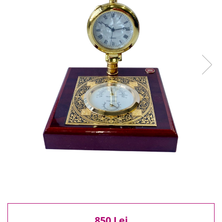
Reduceri
Cele mai noi
Cele mai vandute
Cele mai votate
Cu video
Pret
0 Lei - 100 Lei
100 Lei - 200 Lei
200 Lei - 300 Lei
300 Lei - 500 Lei
500 Lei - 1000 Lei
1000 Lei +
850 Lei