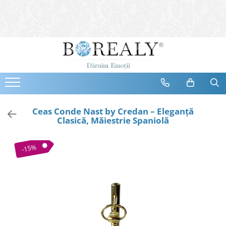
Bijuterii
Tipuri
Inele
Cercei
Bratari
Coliere
Ceas Conde Nast by Credan – Eleganță
Clasică, Măiestrie Spaniolă
Seturi
Brose
-15%
Tiare
Destinatari
Bijuterii Femei
Bijuterii Copii
Bijuterii Mirese
Selectii