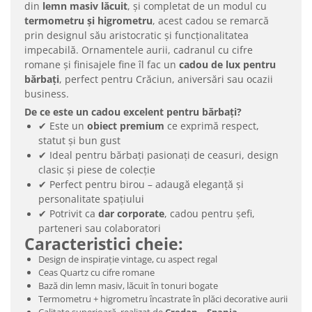
din
lemn masiv lăcuit
, și completat de un modul cu
termometru și higrometru
, acest cadou se remarcă
prin designul său aristocratic și funcționalitatea
impecabilă. Ornamentele aurii, cadranul cu cifre
romane și finisajele fine îl fac un
cadou de lux pentru
bărbați
, perfect pentru Crăciun, aniversări sau ocazii
business.
De ce este un cadou excelent pentru bărbați?
✔ Este un
obiect premium
ce exprimă respect,
statut și bun gust
✔ Ideal pentru bărbați pasionați de ceasuri, design
clasic și piese de colecție
✔ Perfect pentru birou – adaugă eleganță și
personalitate spațiului
✔ Potrivit ca
dar corporate
, cadou pentru șefi,
parteneri sau colaboratori
Caracteristici cheie:
Design de inspirație vintage, cu aspect regal
Ceas Quartz cu cifre romane
Bază din lemn masiv, lăcuit în tonuri bogate
Termometru + higrometru încastrate în plăci decorative aurii