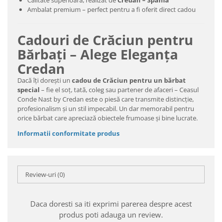
Calitate superioară, realizat de
Credan – Spania
Ambalat premium – perfect pentru a fi oferit direct cadou
Cadouri de Crăciun pentru
Bărbați – Alege Eleganța
Credan
Dacă îți dorești un
cadou de Crăciun pentru un bărbat
special
– fie el soț, tată, coleg sau partener de afaceri – Ceasul
Conde Nast by Credan este o piesă care transmite distincție,
profesionalism și un stil impecabil. Un dar memorabil pentru
orice bărbat care apreciază obiectele frumoase și bine lucrate.
Informatii conformitate produs
Review-uri
(0)
Daca doresti sa iti exprimi parerea despre acest
produs poti adauga un review.