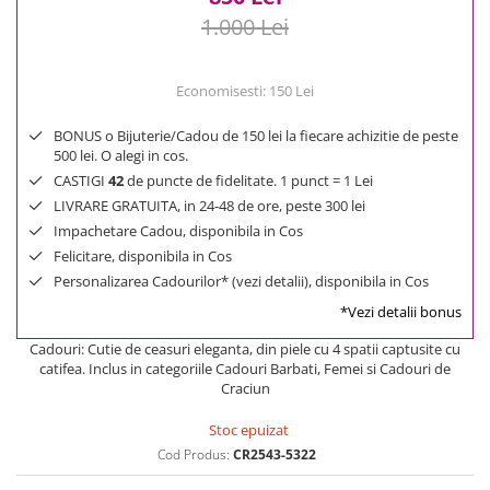
1.000 Lei
Economisesti:
150
Lei
BONUS o Bijuterie/Cadou de 150 lei la fiecare achizitie de peste
500 lei. O alegi in cos.
CASTIGI
42
de puncte de fidelitate. 1 punct = 1 Lei
LIVRARE GRATUITA, in 24-48 de ore, peste 300 lei
Impachetare Cadou, disponibila in Cos
Felicitare, disponibila in Cos
Personalizarea Cadourilor* (vezi detalii), disponibila in Cos
*Vezi detalii bonus
Cadouri: Cutie de ceasuri eleganta, din piele cu 4 spatii captusite cu
catifea. Inclus in categoriile Cadouri Barbati, Femei si Cadouri de
Craciun
Stoc epuizat
Cod Produs:
CR2543-5322