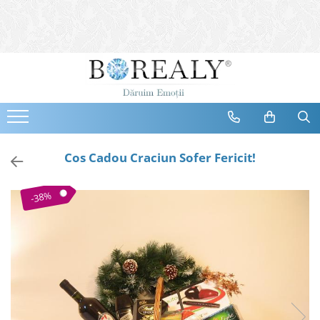
Bijuterii
Tipuri
Inele
Cercei
Bratari
Coliere
Cos Cadou Craciun Sofer Fericit!
Seturi
Brose
-38%
Tiare
Destinatari
Bijuterii Femei
Bijuterii Copii
Bijuterii Mirese
Selectii