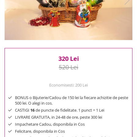
Reduceri
Cele mai noi
Cele mai vandute
Cele mai votate
Cu video
Pret
0 Lei - 100 Lei
320 Lei
100 Lei - 200 Lei
520 Lei
200 Lei - 300 Lei
300 Lei - 500 Lei
500 Lei - 1000 Lei
Economisesti:
200
Lei
1000 Lei +
BONUS o Bijuterie/Cadou de 150 lei la fiecare achizitie de peste
500 lei. O alegi in cos.
CASTIGI
16
de puncte de fidelitate. 1 punct = 1 Lei
LIVRARE GRATUITA, in 24-48 de ore, peste 300 lei
Impachetare Cadou, disponibila in Cos
Felicitare, disponibila in Cos