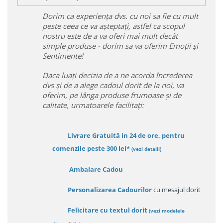
Dorim ca experiența dvs. cu noi sa fie cu mult
peste ceea ce va așteptați, astfel ca scopul
nostru este de a va oferi mai mult decât
simple produse - dorim sa va oferim Emoții și
Sentimente!
Daca luați decizia de a ne acorda încrederea
dvs și de a alege cadoul dorit de la noi, va
oferim, pe lânga produse frumoase și de
calitate, urmatoarele facilitați:
Livrare Gratuită in 24 de ore, pentru
comenzile peste 300 lei*
(vezi detalii)
Ambalare Cadou
Personalizarea Cadourilor
cu mesajul dorit
Felicitare cu textul dorit
(
vezi modelele