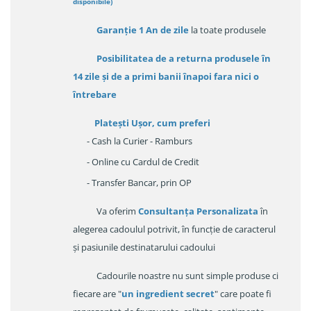
disponibile
)
Garanție
1 An de zile
la toate produsele
Posibilitatea de a returna produsele în
14 zile
și de a primi
banii înapoi fara nici o
întrebare
Platești Ușor
, cum preferi
- Cash la Curier - Ramburs
- Online cu Cardul de Credit
- Transfer Bancar, prin OP
Va oferim
Consultanța Personalizata
în
alegerea cadoulul potrivit, în funcție de caracterul
și pasiunile destinatarului cadoului
Cadourile noastre nu sunt simple produse ci
fiecare are "
un ingredient secret
" care poate fi