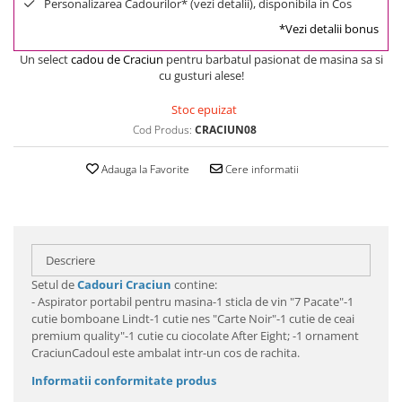
Personalizarea Cadourilor* (vezi detalii), disponibila in Cos
*Vezi detalii bonus
Un select
cadou de Craciun
pentru barbatul pasionat de masina sa si
cu gusturi alese!
Stoc epuizat
Cod Produs:
CRACIUN08
Adauga la Favorite
Cere informatii
Descriere
Setul de
Cadouri Craciun
contine:
- Aspirator portabil pentru masina-1 sticla de vin "7 Pacate"-1
cutie bomboane Lindt-1 cutie nes "Carte Noir"-1 cutie de ceai
premium quality"-1 cutie cu ciocolate After Eight; -1 ornament
CraciunCadoul este ambalat intr-un cos de rachita.
Informatii conformitate produs