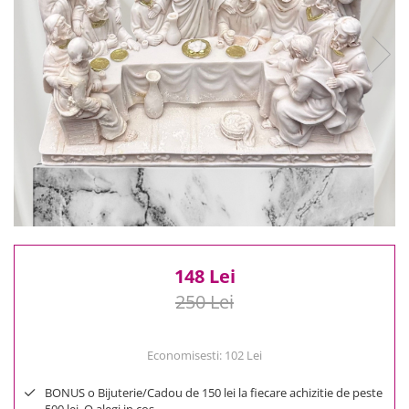
Reduceri
Cele mai noi
Cele mai vandute
Cele mai votate
Cu video
Pret
0 Lei - 100 Lei
100 Lei - 200 Lei
200 Lei - 300 Lei
300 Lei - 500 Lei
500 Lei - 1000 Lei
148 Lei
1000 Lei +
250 Lei
Economisesti:
102
Lei
BONUS o Bijuterie/Cadou de 150 lei la fiecare achizitie de peste