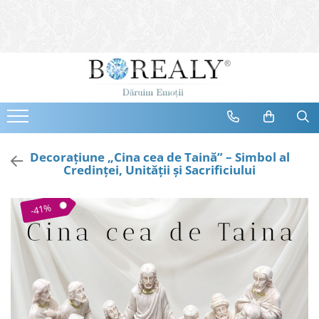
Bijuterii
Tipuri
Inele
Cercei
Bratari
Coliere
Decorațiune „Cina cea de Taină” – Simbol al
Credinței, Unității și Sacrificiului
Seturi
Brose
-41%
Tiare
Destinatari
Bijuterii Femei
Bijuterii Copii
Bijuterii Mirese
Selectii