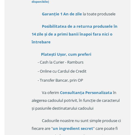
disponibile
)
Garanție
1 An de zile
la toate produsele
Posibilitatea de a returna produsele în
14 zile
și de a primi
banii înapoi fara nici o
întrebare
Platești Ușor
, cum preferi
- Cash la Curier - Ramburs
- Online cu Cardul de Credit
- Transfer Bancar, prin OP
Va oferim
Consultanța Personalizata
în
alegerea cadoulul potrivit, în funcție de caracterul
și pasiunile destinatarului cadoului
Cadourile noastre nu sunt simple produse ci
fiecare are "
un ingredient secret
" care poate fi