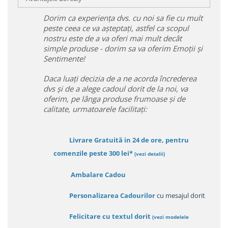
Dorim ca experiența dvs. cu noi sa fie cu mult
peste ceea ce va așteptați, astfel ca scopul
nostru este de a va oferi mai mult decât
simple produse - dorim sa va oferim Emoții și
Sentimente!
Daca luați decizia de a ne acorda încrederea
dvs și de a alege cadoul dorit de la noi, va
oferim, pe lânga produse frumoase și de
calitate, urmatoarele facilitați:
Livrare Gratuită in 24 de ore, pentru
comenzile peste 300 lei*
(vezi detalii)
Ambalare Cadou
Personalizarea Cadourilor
cu mesajul dorit
Felicitare cu textul dorit
(
vezi modelele