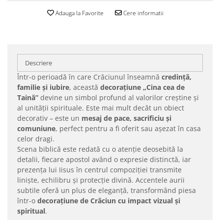
Adauga la Favorite
Cere informatii
Descriere
Într-o perioadă în care Crăciunul înseamnă
credință,
familie și iubire
, această
decorațiune „Cina cea de
Taină”
devine un simbol profund al valorilor creștine și
al unității spirituale. Este mai mult decât un obiect
decorativ – este un
mesaj de pace, sacrificiu și
comuniune
, perfect pentru a fi oferit sau așezat în casa
celor dragi.
Scena biblică este redată cu o atenție deosebită la
detalii, fiecare apostol având o expresie distinctă, iar
prezența lui Iisus în centrul compoziției transmite
liniște, echilibru și protecție divină. Accentele aurii
subtile oferă un plus de eleganță, transformând piesa
într-o
decorațiune de Crăciun cu impact vizual și
spiritual
.