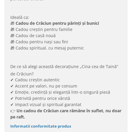
Ideală ca:
🎁
Cadou de Crăciun pentru părinți și bunici
🎁 Cadou creștin pentru familie
🎁 Cadou de casă nouă
🎁 Cadou pentru nași sau fini
🎁 Cadou spiritual, cu mesaj puternic
De ce să alegi această decorațiune „Cina cea de Taină”
de Crăciun?
✔ Cadou creștin autentic
✔ Accent pe valori, nu pe consum
✔ Emoție, credință și eleganță într-o singură piesă
✔ Potrivită pentru orice vârstă
✔ Impact vizual și spiritual garantat
👉
Un cadou de Crăciun care rămâne în suflet, nu doar
pe raft.
Informatii conformitate produs