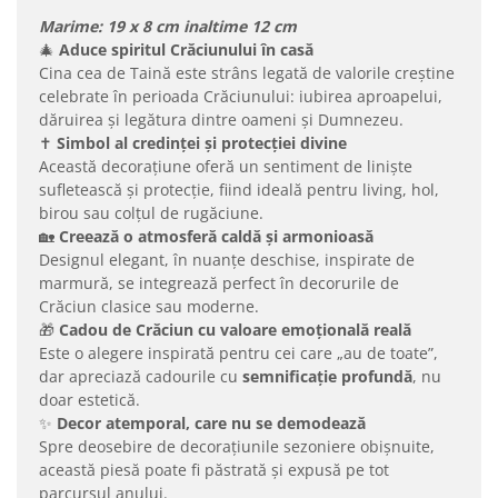
Marime: 19 x 8 cm inaltime 12 cm
🎄
Aduce spiritul Crăciunului în casă
Cina cea de Taină este strâns legată de valorile creștine
celebrate în perioada Crăciunului: iubirea aproapelui,
dăruirea și legătura dintre oameni și Dumnezeu.
✝️
Simbol al credinței și protecției divine
Această decorațiune oferă un sentiment de liniște
sufletească și protecție, fiind ideală pentru living, hol,
birou sau colțul de rugăciune.
🏡
Creează o atmosferă caldă și armonioasă
Designul elegant, în nuanțe deschise, inspirate de
marmură, se integrează perfect în decorurile de
Crăciun clasice sau moderne.
🎁
Cadou de Crăciun cu valoare emoțională reală
Este o alegere inspirată pentru cei care „au de toate”,
dar apreciază cadourile cu
semnificație profundă
, nu
doar estetică.
✨
Decor atemporal, care nu se demodează
Spre deosebire de decorațiunile sezoniere obișnuite,
această piesă poate fi păstrată și expusă pe tot
parcursul anului.