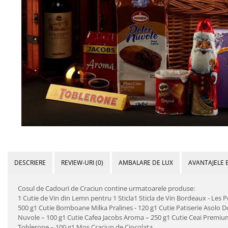
Bijuterii Mirese
Selectii
Reduceri
Cele mai noi
Cele mai vandute
Cele mai votate
Cu video
Pret
0 Lei - 100 Lei
100 Lei - 200 Lei
200 Lei - 300 Lei
DESCRIERE
REVIEW-URI
(0)
AMBALARE DE LUX
AVANTAJELE 
300 Lei - 500 Lei
Cosul de Cadouri de Craciun contine urmatoarele produse:
500 Lei - 1000 Lei
1 Cutie de Vin din Lemn pentru 1 Sticla1 Sticla de Vin Bordeaux - Les P
1000 Lei +
500 g1 Cutie Bomboane Milka Pralines - 120 g1 Cutie Patiserie Asolo Dol
Nuvole – 100 g1 Cutie Cafea Jacobs Aroma – 250 g1 Cutie Ceai Premium 
Toblerone – 100 g1 Mos Craciun de Ciocolata