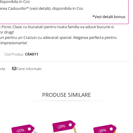
 disponibila in Cos
rea Cadourilor* (vezi detalii), disponibila in Cos
*Vezi detalii bonus
 Picnic Clasic cu bunatati pentru toata familia va aduce bucurie si
or dragi!
i pentru un Craciun cu adevarat special. Alegerea perfecta pentru
impresionante!
Cod Produs:
CRA011
rite
Cere informatii
PRODUSE SIMILARE
-28%
-50%
-38%