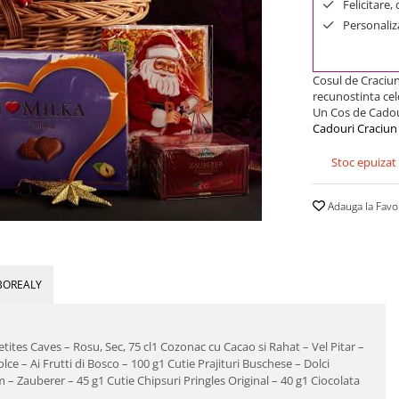
Felicitare,
Personaliza
Cosul de Craciun
recunostinta cel
Un Cos de Cadour
Cadouri Craciun
Stoc epuizat
Adauga la Favo
BOREALY
etites Caves – Rosu, Sec, 75 cl1 Cozonac cu Cacao si Rahat – Vel Pitar –
ce – Ai Frutti di Bosco – 100 g1 Cutie Prajituri Buschese – Dolci
– Zauberer – 45 g1 Cutie Chipsuri Pringles Original – 40 g1 Ciocolata