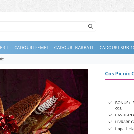
ERII
CADOURI FEMEI
CADOURI BARBATI
CADOURI SUB 10
sic
Cos Picnic 
BONUS o Bij
cos.
CASTIGI
1
LIVRARE GR
Impachetar