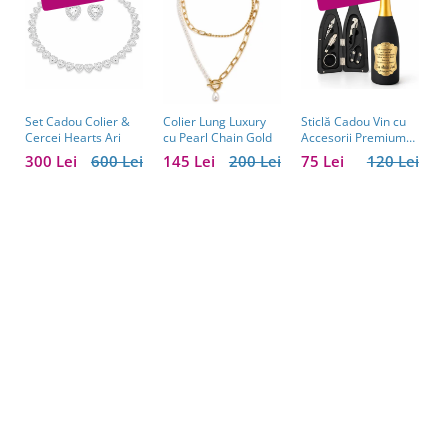
Set Cadou Colier &
Sticlă Cadou Vin cu
C
Colier Lung Luxury
Cercei Hearts Ari
Accesorii Premium
V
cu Pearl Chain Gold
Personalizată – Set
C
300 Lei
600 Lei
75 Lei
120 Lei
1
145 Lei
200 Lei
Elegant pentru
C
Bărbați
B