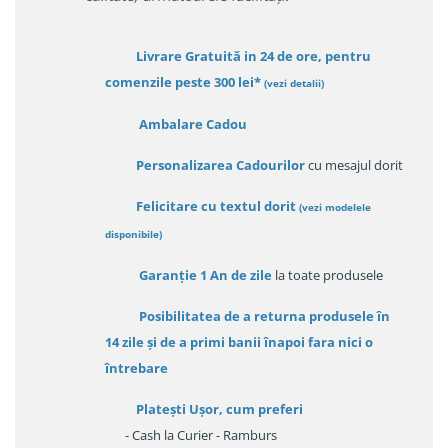
Livrare Gratuită in 24 de ore, pentru
comenzile peste 300 lei*
(vezi detalii)
Ambalare Cadou
Personalizarea Cadourilor
cu mesajul dorit
Felicitare cu textul dorit
(
vezi modelele
disponibile
)
Garanție
1 An de zile
la toate produsele
Posibilitatea de a returna produsele în
14 zile
și de a primi
banii înapoi fara nici o
întrebare
Platești Ușor
, cum preferi
- Cash la Curier - Ramburs