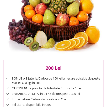
Reduceri
Cele mai noi
Cele mai vandute
Cele mai votate
Cu video
Pret
0 Lei - 100 Lei
100 Lei - 200 Lei
200 Lei - 300 Lei
300 Lei - 500 Lei
500 Lei - 1000 Lei
200 Lei
1000 Lei +
BONUS o Bijuterie/Cadou de 150 lei la fiecare achizitie de peste
500 lei. O alegi in cos.
CASTIGI
10
de puncte de fidelitate. 1 punct = 1 Lei
LIVRARE GRATUITA, in 24-48 de ore, peste 300 lei
Impachetare Cadou, disponibila in Cos
Felicitare, disponibila in Cos