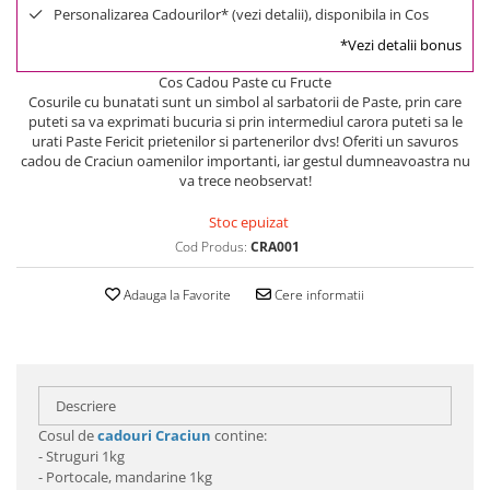
Personalizarea Cadourilor* (vezi detalii), disponibila in Cos
*Vezi detalii bonus
Cos Cadou Paste cu Fructe
Cosurile cu bunatati sunt un simbol al sarbatorii de Paste, prin care
puteti sa va exprimati bucuria si prin intermediul carora puteti sa le
urati Paste Fericit prietenilor si partenerilor dvs! Oferiti un savuros
cadou de Craciun oamenilor importanti, iar gestul dumneavoastra nu
va trece neobservat!
Stoc epuizat
Cod Produs:
CRA001
Adauga la Favorite
Cere informatii
Descriere
Cosul de
cadouri Craciun
contine:
- Struguri 1kg
- Portocale, mandarine 1kg