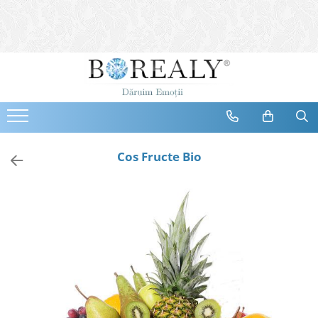
Bijuterii
Tipuri
Inele
Cercei
Bratari
Coliere
Cos Fructe Bio
Seturi
Brose
Tiare
Destinatari
Bijuterii Femei
Bijuterii Copii
Bijuterii Mirese
Selectii