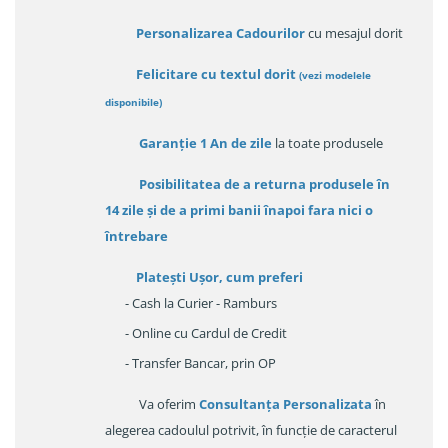
Personalizarea Cadourilor
cu mesajul dorit
Felicitare cu textul dorit
(
vezi modelele
disponibile
)
Garanție
1 An de zile
la toate produsele
Posibilitatea de a returna produsele în
14 zile
și de a primi
banii înapoi fara nici o
întrebare
Platești Ușor
, cum preferi
- Cash la Curier - Ramburs
- Online cu Cardul de Credit
- Transfer Bancar, prin OP
Va oferim
Consultanța Personalizata
în
alegerea cadoulul potrivit, în funcție de caracterul