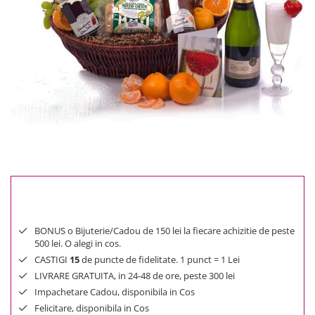
Reduceri
Cele mai noi
Cele mai vandute
Cele mai votate
Cu video
Pret
0 Lei - 100 Lei
100 Lei - 200 Lei
200 Lei - 300 Lei
300 Lei - 500 Lei
500 Lei - 1000 Lei
300 Lei
1000 Lei +
BONUS o Bijuterie/Cadou de 150 lei la fiecare achizitie de peste
500 lei. O alegi in cos.
CASTIGI
15
de puncte de fidelitate. 1 punct = 1 Lei
LIVRARE GRATUITA, in 24-48 de ore, peste 300 lei
Impachetare Cadou, disponibila in Cos
Felicitare, disponibila in Cos