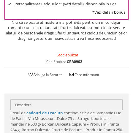
Personalizarea Cadourilor* (vezi detalii), disponibila in Cos
*Vezi detalii bonus
Nici că se poate atmosferă mai potrivită pentru un micul dejun
romantic: un cos cu bunatati, fructe, dulceata, somon toate servite
alaturi de persoanele dragi! Oferiti un savuros cadou de Craciun celor
dragi, iar gestul dumneavoastra nu va trece neobservat!
Stoc epuizat
Cod Produs:
CRA0902
Adauga la Favorite
Cere informatii
Descriere
Cosul de
cadouri de Craciun
contine:- Sticla de Sampanie Duc
de Paris – Vin Mousseux – Dulce 75 cl- Struguri, portocale,
mandarine 500 g- Borcan Dulceata Capsuni – Produs in Franta
284 g- Borcan Dulceata Fructe de Padure – Produs in Franta 250