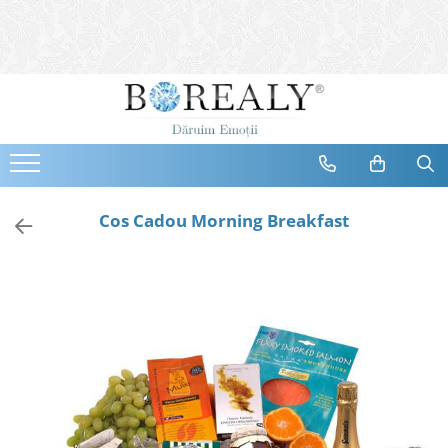
Bijuterii
Tipuri
Inele
Cercei
Bratari
Coliere
Cos Cadou Morning Breakfast
Seturi
Brose
Tiare
Destinatari
Bijuterii Femei
Bijuterii Copii
Bijuterii Mirese
Selectii