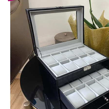
Bijuterii Mirese
Selectii
Reduceri
Cele mai noi
Cele mai vandute
Cele mai votate
Cu video
Pret
0 Lei - 100 Lei
100 Lei - 200 Lei
200 Lei - 300 Lei
300 Lei - 500 Lei
500 Lei - 1000 Lei
1000 Lei +