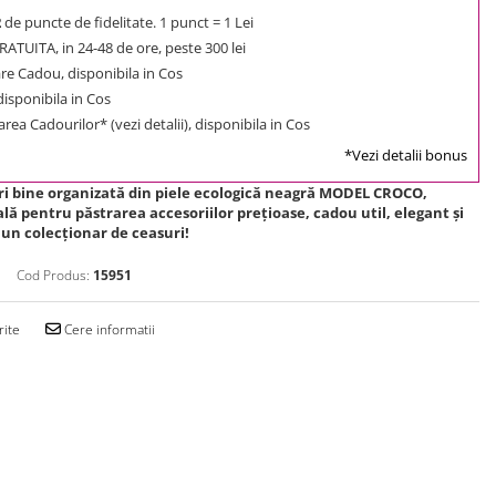
2
de puncte de fidelitate. 1 punct = 1 Lei
ATUITA, in 24-48 de ore, peste 300 lei
e Cadou, disponibila in Cos
 disponibila in Cos
rea Cadourilor* (vezi detalii), disponibila in Cos
*Vezi detalii bonus
ri bine organizată din piele ecologică neagră MODEL CROCO,
ă pentru păstrarea accesoriilor preţioase, cadou util, elegant şi
 un colecționar de ceasuri!
Cod Produs:
15951
rite
Cere informatii