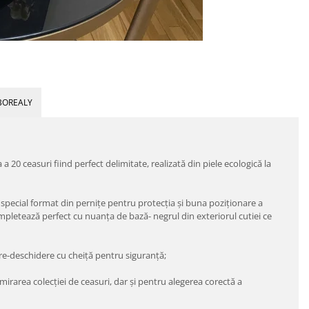
BOREALY
20 ceasuri fiind perfect delimitate, realizată din piele ecologică la
t special format din pernițe pentru protecția și buna poziționare a
mpletează perfect cu nuanța de bază- negrul din exteriorul cutiei ce
re-deschidere cu cheiță pentru siguranță;
irarea colecţiei de ceasuri, dar și pentru alegerea corectă a