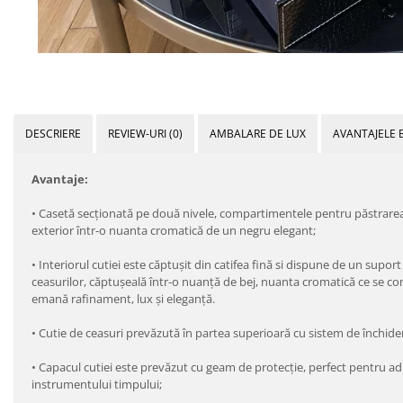
DESCRIERE
REVIEW-URI
(0)
AMBALARE DE LUX
AVANTAJELE 
Avantaje:
•
 C
asetă secționată pe două nivele, compartimentele pentru păstrarea a 
exterior într-o nuanta cromatică de un negru elegant;
•
Interiorul cutiei este căptușit din catifea fină si dispune de un supor
ceasurilor, căptușeală într-o nuanţă de bej, nuanta cromatică ce se co
emană rafinament, lux și eleganță.
•
Cutie de ceasuri prevăzută în partea superioară cu sistem de închide
•
Capacul cutiei este prevăzut cu geam de protecție, perfect pentru adm
instrumentului timpului;