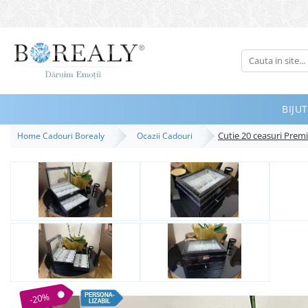
Bijuterii
Tipuri
Inele
BIJUT
Cercei
Cutie 20 ceasuri Pr
Home Cadouri Borealy
Ocazii Cadouri
Bratari
Coliere
Seturi
Brose
Tiare
Destinatari
Bijuterii Femei
Bijuterii Copii
-20%