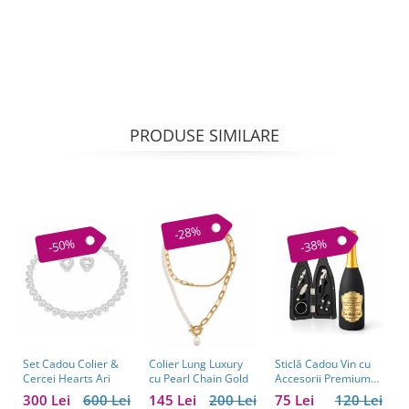
PRODUSE SIMILARE
-28%
-50%
-38%
Set Cadou Colier &
Sticlă Cadou Vin cu
C
Colier Lung Luxury
Cercei Hearts Ari
Accesorii Premium
V
cu Pearl Chain Gold
Personalizată – Set
C
300 Lei
600 Lei
75 Lei
120 Lei
1
145 Lei
200 Lei
Elegant pentru
C