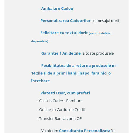
Ambalare Cadou
Personalizarea Cadourilor
cu mesajul dorit
Felicitare cu textul dorit
(
vezi modelele
disponibile
)
Garanție
1 An de zile
la toate produsele
Posibilitatea de a returna produsele în
14 zile
și de a primi
banii înapoi fara nici o
întrebare
Platești Ușor
, cum preferi
- Cash la Curier - Ramburs
- Online cu Cardul de Credit
- Transfer Bancar, prin OP
Va oferim
Consultanța Personalizata
în