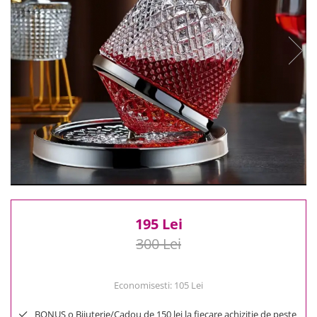
Reduceri
Cele mai noi
Cele mai vandute
Cele mai votate
Cu video
Pret
0 Lei - 100 Lei
100 Lei - 200 Lei
200 Lei - 300 Lei
300 Lei - 500 Lei
500 Lei - 1000 Lei
1000 Lei +
195 Lei
300 Lei
Economisesti:
105
Lei
BONUS o Bijuterie/Cadou de 150 lei la fiecare achizitie de peste