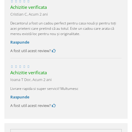
Achizitie verificata
Cristian C,
Acum 2 ani
Decantorul a fost un cadou perfect pentru casa nouă și pentru toți
acei prieteni care pretind că au totul. Este un cadou care arata că
mereu există loc pentru nou și originalitate.
Raspunde
A fost util acest review?
Achizitie verificata
Ioana T Dor,
Acum 2 ani
Livrare rapida si super servicii! Multumesc
Raspunde
A fost util acest review?