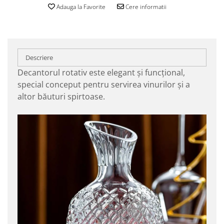
Adauga la Favorite
Cere informatii
Descriere
Decantorul rotativ este elegant și funcțional,
special conceput pentru servirea vinurilor și a
altor băuturi spirtoase.