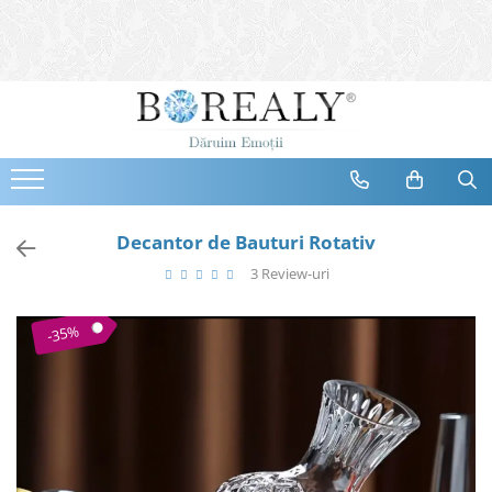
Bijuterii
Tipuri
Inele
Cercei
Bratari
Coliere
Decantor de Bauturi Rotativ
Seturi
3 Review-uri
Brose
Tiare
-35%
Destinatari
Bijuterii Femei
Bijuterii Copii
Bijuterii Mirese
Selectii