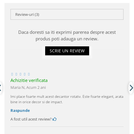
Review-uri
(3)
Daca doresti sa iti exprimi parerea despre acest
produs poti adauga un review.
SCRIE UN REVIEW
Achizitie verificata
Maria N,
Acum 2 ani
Imi place foarte mult acest decantor rotativ. Este foarte elegant, arata
bine in orice decor si de impact.
Raspunde
A fost util acest review?