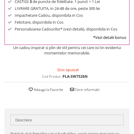
CASTIGI
3
de puncte de fidelitate. 1 punct = 1 Lei
LIVRARE GRATUITA, in 24-48 de ore, peste 300 lei
Impachetare Cadou, disponibila in Cos
Felicitare, disponibila in Cos
Personalizarea Cadourilor* (vezi detalii), disponibila in Cos
*Vezi detalii bonus
Un cadou inspirat si plin de stil pentru cei care isi tin evidenta
momentelor memorabile.
Stoc epuizat
Cod Produs:
PLA-SW7526N
Adauga la Favorite
Cere informatii
Descriere
Potrivit atat femeilor cat si barbatilor, acest creion mecanic se