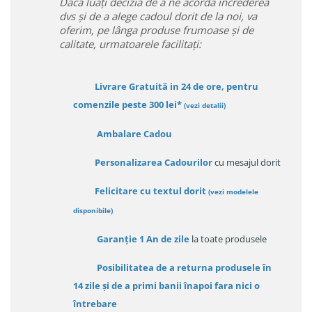
Daca luați decizia de a ne acorda încrederea
dvs și de a alege cadoul dorit de la noi, va
oferim, pe lânga produse frumoase și de
calitate, urmatoarele facilitați:
Livrare Gratuită in 24 de ore, pentru
comenzile peste 300 lei*
(vezi detalii)
Ambalare Cadou
Personalizarea Cadourilor
cu mesajul dorit
Felicitare cu textul dorit
(
vezi modelele
disponibile
)
Garanție
1 An de zile
la toate produsele
Posibilitatea de a returna produsele în
14 zile
și de a primi
banii înapoi fara nici o
întrebare