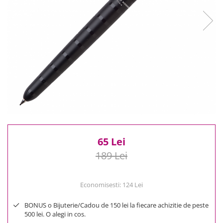
Reduceri
Cele mai noi
Cele mai vandute
Cele mai votate
Cu video
Pret
0 Lei - 100 Lei
100 Lei - 200 Lei
200 Lei - 300 Lei
300 Lei - 500 Lei
500 Lei - 1000 Lei
65 Lei
1000 Lei +
189 Lei
Economisesti:
124
Lei
BONUS o Bijuterie/Cadou de 150 lei la fiecare achizitie de peste
500 lei. O alegi in cos.