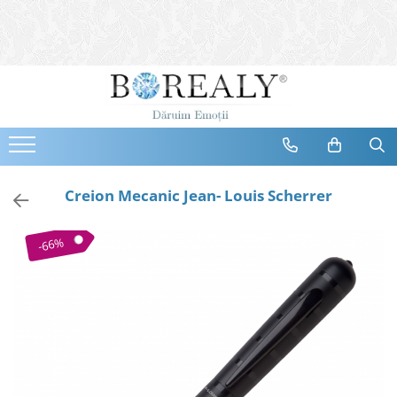
Bijuterii
Tipuri
Inele
Cercei
Bratari
Coliere
Creion Mecanic Jean- Louis Scherrer
Seturi
Brose
-66%
Tiare
Destinatari
Bijuterii Femei
Bijuterii Copii
Bijuterii Mirese
Selectii