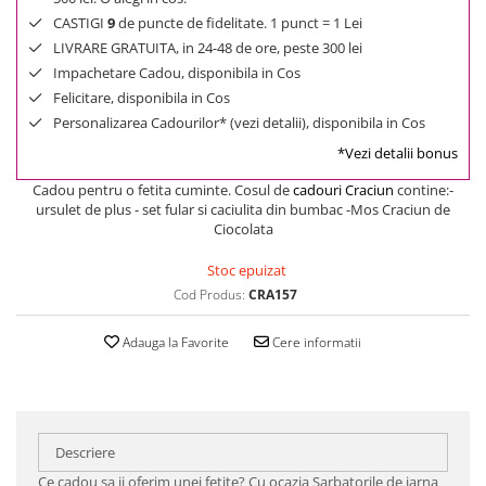
CASTIGI
9
de puncte de fidelitate. 1 punct = 1 Lei
LIVRARE GRATUITA, in 24-48 de ore, peste 300 lei
Impachetare Cadou, disponibila in Cos
Felicitare, disponibila in Cos
Personalizarea Cadourilor* (vezi detalii), disponibila in Cos
*Vezi detalii bonus
Cadou pentru o fetita cuminte. Cosul de
cadouri Craciun
contine:-
ursulet de plus - set fular si caciulita din bumbac -Mos Craciun de
Ciocolata
Stoc epuizat
Cod Produs:
CRA157
Adauga la Favorite
Cere informatii
Descriere
Ce cadou sa ii oferim unei fetite? Cu ocazia Sarbatorile de iarna