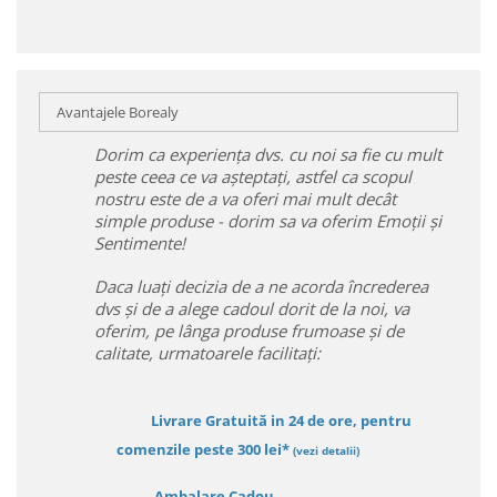
Avantajele Borealy
Dorim ca experiența dvs. cu noi sa fie cu mult
peste ceea ce va așteptați, astfel ca scopul
nostru este de a va oferi mai mult decât
simple produse - dorim sa va oferim Emoții și
Sentimente!
Daca luați decizia de a ne acorda încrederea
dvs și de a alege cadoul dorit de la noi, va
oferim, pe lânga produse frumoase și de
calitate, urmatoarele facilitați:
Livrare Gratuită in 24 de ore, pentru
comenzile peste 300 lei*
(vezi detalii)
Ambalare Cadou