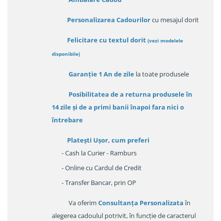
Personalizarea Cadourilor
cu mesajul dorit
Felicitare cu textul dorit
(
vezi modelele
disponibile
)
Garanție
1 An de zile
la toate produsele
Posibilitatea de a returna produsele în
14 zile
și de a primi
banii înapoi fara nici o
întrebare
Platești Ușor
, cum preferi
- Cash la Curier - Ramburs
- Online cu Cardul de Credit
- Transfer Bancar, prin OP
Va oferim
Consultanța Personalizata
în
alegerea cadoulul potrivit, în funcție de caracterul