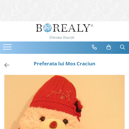
Bijuterii
Tipuri
Inele
Cercei
Bratari
Coliere
Preferata lui Mos Craciun
Seturi
Brose
Tiare
Destinatari
Bijuterii Femei
Bijuterii Copii
Bijuterii Mirese
Selectii