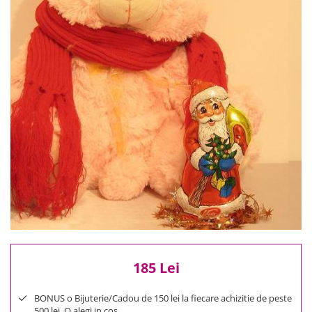
Reduceri
Cele mai noi
Cele mai vandute
Cele mai votate
Cu video
Pret
0 Lei - 100 Lei
100 Lei - 200 Lei
200 Lei - 300 Lei
300 Lei - 500 Lei
500 Lei - 1000 Lei
1000 Lei +
185 Lei
BONUS o Bijuterie/Cadou de 150 lei la fiecare achizitie de peste
500 lei. O alegi in cos.