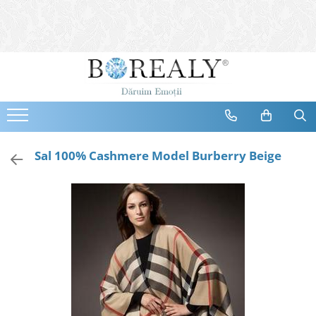
Bijuterii
Tipuri
Inele
Cercei
Bratari
Coliere
Sal 100% Cashmere Model Burberry Beige
Seturi
Brose
Tiare
Destinatari
Bijuterii Femei
Bijuterii Copii
Bijuterii Mirese
Selectii