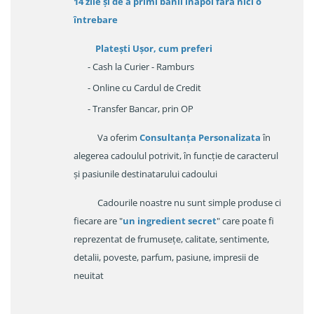
14 zile
și de a primi
banii înapoi fara nici o
întrebare
Platești Ușor
, cum preferi
- Cash la Curier - Ramburs
- Online cu Cardul de Credit
- Transfer Bancar, prin OP
Va oferim
Consultanța Personalizata
în
alegerea cadoulul potrivit, în funcție de caracterul
și pasiunile destinatarului cadoului
Cadourile noastre nu sunt simple produse ci
fiecare are "
un ingredient secret
" care poate fi
reprezentat de frumusețe, calitate, sentimente,
detalii, poveste, parfum, pasiune, impresii de
neuitat