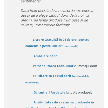
Sentimente!
Daca luați decizia de a ne acorda încrederea
dvs și de a alege cadoul dorit de la noi, va
oferim, pe lânga produse frumoase și de
calitate, urmatoarele facilitați:
Livrare Gratuită in 24 de ore, pentru
comenzile peste 300 lei*
(vezi detalii)
Ambalare Cadou
Personalizarea Cadourilor
cu mesajul dorit
Felicitare cu textul dorit
(
vezi modelele
disponibile
)
Garanție
1 An de zile
la toate produsele
Posibilitatea de a returna produsele în