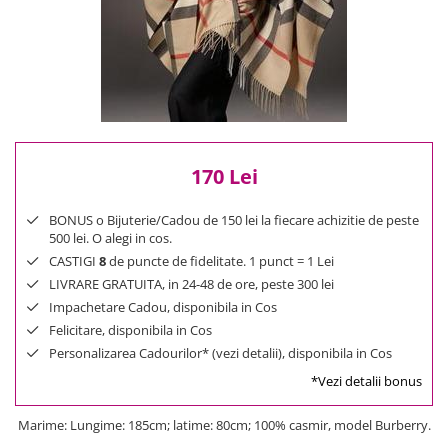
Reduceri
Cele mai noi
Cele mai vandute
Cele mai votate
Cu video
Pret
170 Lei
0 Lei - 100 Lei
100 Lei - 200 Lei
BONUS o Bijuterie/Cadou de 150 lei la fiecare achizitie de peste
200 Lei - 300 Lei
500 lei. O alegi in cos.
300 Lei - 500 Lei
CASTIGI
8
de puncte de fidelitate. 1 punct = 1 Lei
500 Lei - 1000 Lei
LIVRARE GRATUITA, in 24-48 de ore, peste 300 lei
1000 Lei +
Impachetare Cadou, disponibila in Cos
Felicitare, disponibila in Cos
Personalizarea Cadourilor* (vezi detalii), disponibila in Cos
*Vezi detalii bonus
Marime: Lungime: 185cm; latime: 80cm; 100% casmir, model Burberry.