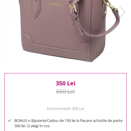
Reduceri
Cele mai noi
Cele mai vandute
Cele mai votate
Cu video
Pret
0 Lei - 100 Lei
100 Lei - 200 Lei
200 Lei - 300 Lei
300 Lei - 500 Lei
500 Lei - 1000 Lei
350 Lei
1000 Lei +
650 Lei
Economisesti:
300
Lei
BONUS o Bijuterie/Cadou de 150 lei la fiecare achizitie de peste
500 lei. O alegi in cos.