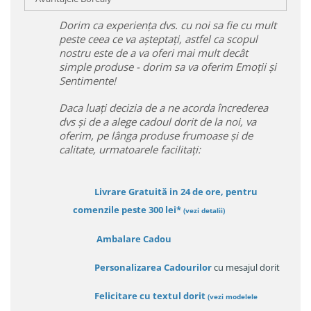
Dorim ca experiența dvs. cu noi sa fie cu mult
peste ceea ce va așteptați, astfel ca scopul
nostru este de a va oferi mai mult decât
simple produse - dorim sa va oferim Emoții și
Sentimente!
Daca luați decizia de a ne acorda încrederea
dvs și de a alege cadoul dorit de la noi, va
oferim, pe lânga produse frumoase și de
calitate, urmatoarele facilitați:
Livrare Gratuită in 24 de ore, pentru
comenzile peste 300 lei*
(vezi detalii)
Ambalare Cadou
Personalizarea Cadourilor
cu mesajul dorit
Felicitare cu textul dorit
(
vezi modelele