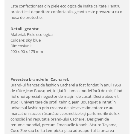
Este confectionata din piele ecologica de inalta calitate. Pentru
protectie si depozitare confortabila, geanta este prevazuta cu o
husa de protectie.
Detalii geanta:
Material: Piele ecologica
Culoare: sky blue
Dimensiuni:
200 x 90 x 175 mm
Povestea brand-ului Cacharel:
Brand-ul francez de fashion Cacharel a fost fondat în anul 1958
de către Jean Bousquet, iniţiat în lumea modei încă de mic, fiind
fiul unui apreciat negustor de maşini de cusut. Deşi a absolvit
studii universitare de profil tehnic, Jean Bousquet a intrat în
universul fashion prin crearea de piese vestimentare ce au
marcat un succes răsunător, cosmeticele şi parfumurile de lux
consolidând reputaţia brand-ului Cacharel. Designeri de
renume mondial, precum Emanuelle Khanh, Atsuro Tayama,
Coco Zoé sau Lolita Lempicka şi-au adus aportul la urcarea