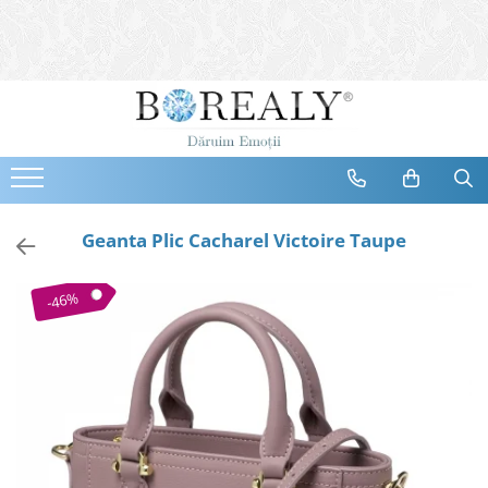
Bijuterii
Tipuri
Inele
Cercei
Bratari
Coliere
Geanta Plic Cacharel Victoire Taupe
Seturi
Brose
-46%
Tiare
Destinatari
Bijuterii Femei
Bijuterii Copii
Bijuterii Mirese
Selectii