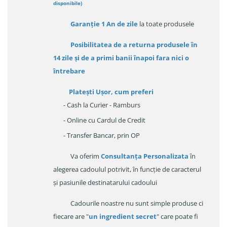
disponibile
)
Garanție
1 An de zile
la toate produsele
Posibilitatea de a returna produsele în
14 zile
și de a primi
banii înapoi fara nici o
întrebare
Platești Ușor
, cum preferi
- Cash la Curier - Ramburs
- Online cu Cardul de Credit
- Transfer Bancar, prin OP
Va oferim
Consultanța Personalizata
în
alegerea cadoulul potrivit, în funcție de caracterul
și pasiunile destinatarului cadoului
Cadourile noastre nu sunt simple produse ci
fiecare are "
un ingredient secret
" care poate fi