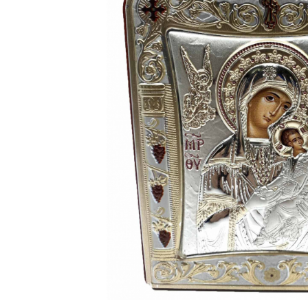
Bijuterii Mirese
Selectii
Reduceri
Cele mai noi
Cele mai vandute
Cele mai votate
Cu video
Pret
0 Lei - 100 Lei
100 Lei - 200 Lei
200 Lei - 300 Lei
300 Lei - 500 Lei
500 Lei - 1000 Lei
1000 Lei +