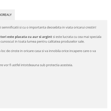
BOREALY
ci semnificatii si cu o importanta deosebita in viata oricarui crestin!
tori este placata cu aur si argint
si este lucrata cu cea mai speciala
, cunoscut in toata lumea pentru calitatea produselor sale.
loc de cinste in oricare casa si va innobila orice incapere care o va
e vor fi astfel intotdeauna sub protectia acesteia.