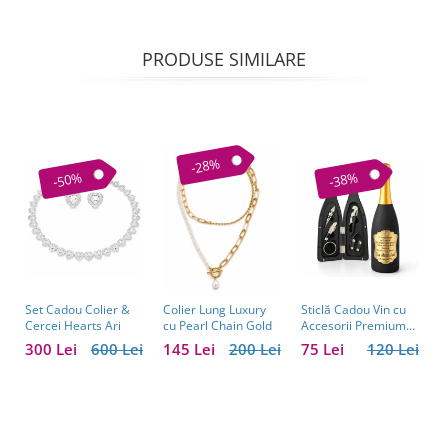
PRODUSE SIMILARE
-28%
-50%
-38%
Set Cadou Colier &
Sticlă Cadou Vin cu
C
Colier Lung Luxury
Cercei Hearts Ari
Accesorii Premium
V
cu Pearl Chain Gold
Personalizată – Set
C
300 Lei
600 Lei
75 Lei
120 Lei
1
145 Lei
200 Lei
Elegant pentru
C
Bărbați
B