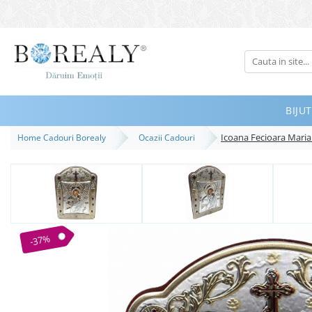
Bijuterii
Tipuri
Inele
BIJUT
Cercei
Icoana Fecioara Maria c
Home Cadouri Borealy
Ocazii Cadouri
Bratari
Coliere
Seturi
Brose
Tiare
-37%
Destinatari
Bijuterii Femei
Bijuterii Copii