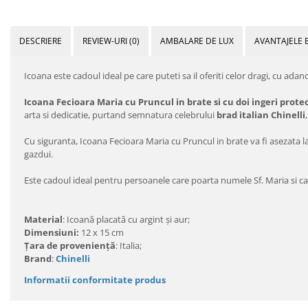
DESCRIERE
REVIEW-URI
(0)
AMBALARE DE LUX
AVANTAJELE 
Icoana este cadoul ideal pe care puteti sa il oferiti celor dragi, cu adan
Icoana Fecioara Maria cu Pruncul in brate si cu doi ingeri protec
arta si dedicatie, purtand semnatura celebrului
brad italian Chinelli
Cu siguranta, Icoana Fecioara Maria cu Pruncul in brate va fi asezata la 
gazdui.
Este cadoul ideal pentru persoanele care poarta numele Sf. Maria si car
Material
: Icoană placată cu argint şi aur;
Dimensiuni:
12 x 15 cm
Ţara de provenienţă
: Italia;
Brand
:
Chinelli
Informatii conformitate produs