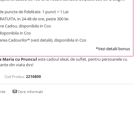
e puncte de fidelitate. 1 punct = 1 Lei
ATUITA, in 24-48 de ore, peste 300 lei
e Cadou, disponibila in Cos
 disponibila in Cos
rea Cadourilor* (vezi detalii), disponibila in Cos
*Vezi detalii bonus
a Maria cu Pruncul
este cadoul ideal, de suflet, pentru persoanele cu
nte din viata dvs!
Cod Produs:
2216800
rite
Cere informatii