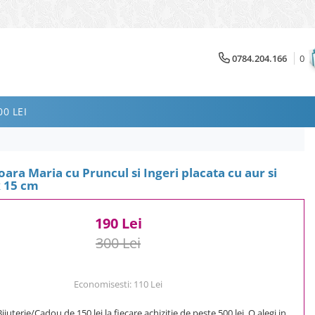
0784.204.166
0
0 LEI
oara Maria cu Pruncul si Ingeri placata cu aur si
x 15 cm
190 Lei
300 Lei
Economisesti:
110
Lei
uterie/Cadou de 150 lei la fiecare achizitie de peste 500 lei. O alegi in