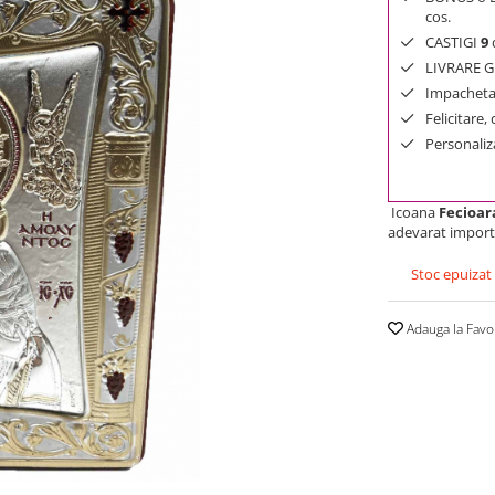
cos.
CASTIGI
9
d
LIVRARE GR
Impachetar
Felicitare,
Personaliza
Icoana
Fecioar
adevarat importa
Stoc epuizat
Adauga la Favo