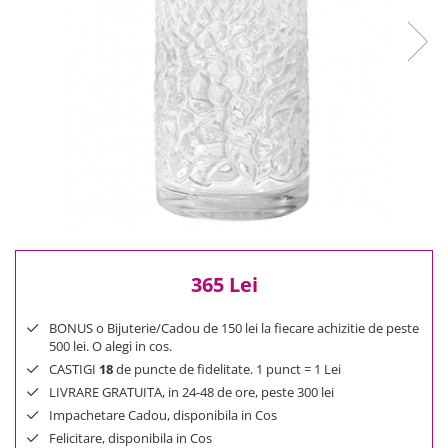
Reduceri
Cele mai noi
Cele mai vandute
Cele mai votate
Cu video
Pret
0 Lei - 100 Lei
100 Lei - 200 Lei
200 Lei - 300 Lei
300 Lei - 500 Lei
500 Lei - 1000 Lei
365 Lei
1000 Lei +
BONUS o Bijuterie/Cadou de 150 lei la fiecare achizitie de peste
500 lei. O alegi in cos.
CASTIGI
18
de puncte de fidelitate. 1 punct = 1 Lei
LIVRARE GRATUITA, in 24-48 de ore, peste 300 lei
Impachetare Cadou, disponibila in Cos
Felicitare, disponibila in Cos