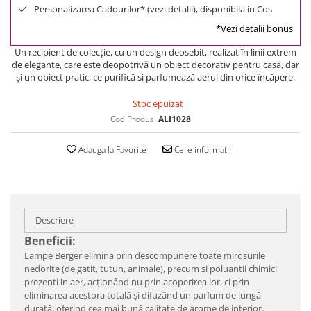
Personalizarea Cadourilor* (vezi detalii), disponibila in Cos
*Vezi detalii bonus
Un recipient de colecție, cu un design deosebit, realizat în linii extrem
de elegante, care este deopotrivă un obiect decorativ pentru casă, dar
și un obiect pratic, ce purifică si parfumează aerul din orice încăpere.
Stoc epuizat
Cod Produs:
ALI1028
Adauga la Favorite
Cere informatii
Descriere
Beneficii:
Lampe Berger elimina prin descompunere toate mirosurile
nedorite (de gatit, tutun, animale), precum si poluantii chimici
prezenti in aer, acționând nu prin acoperirea lor, ci prin
eliminarea acestora totală și difuzând un parfum de lungă
durată, oferind cea mai bună calitate de arome de interior.