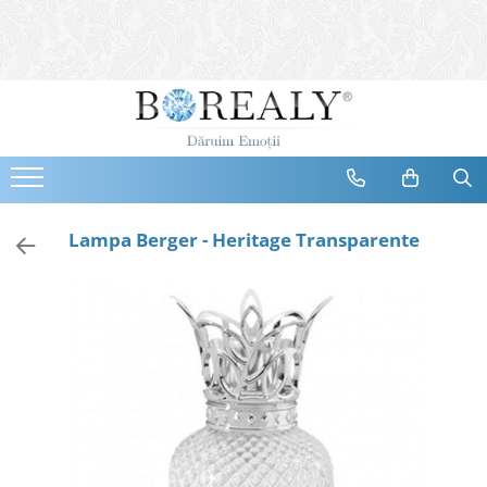
Bijuterii
Tipuri
Inele
Cercei
Bratari
Coliere
Lampa Berger - Heritage Transparente
Seturi
Brose
Tiare
Destinatari
Bijuterii Femei
Bijuterii Copii
Bijuterii Mirese
Selectii