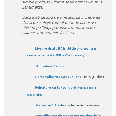
simple produse - dorim sa va oferim Emoții și
Sentimente!
Daca luați decizia de a ne acorda încrederea
dvs și de a alege cadoul dorit de la noi, va
oferim, pe lânga produse frumoase și de
calitate, urmatoarele facilitați:
Livrare Gratuită in 24 de ore, pentru
comenzile peste 300 lei*
(vezi detalii)
Ambalare Cadou
Personalizarea Cadourilor
cu mesajul dorit
Felicitare cu textul dorit
(
vezi modelele
disponibile
)
Garanție
1 An de zile
la toate produsele
Posibilitatea de a returna produsele în