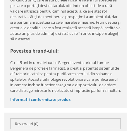
Un cadou unic, care arată bunele voastre intenții și aprecierea
pe care o purtați destinatarului, oferind un obiect de o rară
valoare intrisecă pentru căminul acestuia, ce are atat rol
decorativ, cât și de menținere a prospețimii a ambientului, dar
și a parfumării acestuia cu cele mai alese miasme. Frumusețea și
atenția la detalii cu care a fost realizată această lampă inedită va
aduce un plus de admirație și strălucire în orice încăpere alegeți
să o așezați.
Povestea brand-ului:
Cu 115 ani in urma Maurice Berger inventa primul Lampe
Berger,era de profesie farmacist, a creat si patentat sistemul de
difuzie prin cataliza pentru purificarea aerului din saloanele
spitalelor. Aceasta tehnologie revolutionara care purifica aerul
in camere inchise functioneaza,gratie dispozitivului de ardere,
care distruge mirosurile neplacute si imprastie parfum simultan.
Informatii conformitate produs
Review-uri
(0)