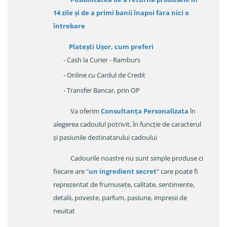
14 zile
și de a primi
banii înapoi fara nici o
întrebare
Platești Ușor
, cum preferi
- Cash la Curier - Ramburs
- Online cu Cardul de Credit
- Transfer Bancar, prin OP
Va oferim
Consultanța Personalizata
în
alegerea cadoulul potrivit, în funcție de caracterul
și pasiunile destinatarului cadoului
Cadourile noastre nu sunt simple produse ci
fiecare are "
un ingredient secret
" care poate fi
reprezentat de frumusețe, calitate, sentimente,
detalii, poveste, parfum, pasiune, impresii de
neuitat