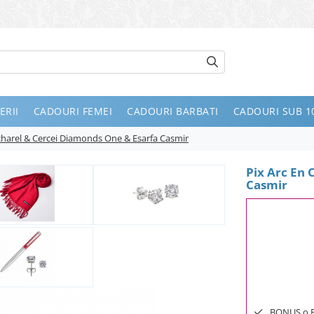
ERII
CADOURI FEMEI
CADOURI BARBATI
CADOURI SUB 10
acharel & Cercei Diamonds One & Esarfa Casmir
Pix Arc En 
Casmir
BONUS o Bij