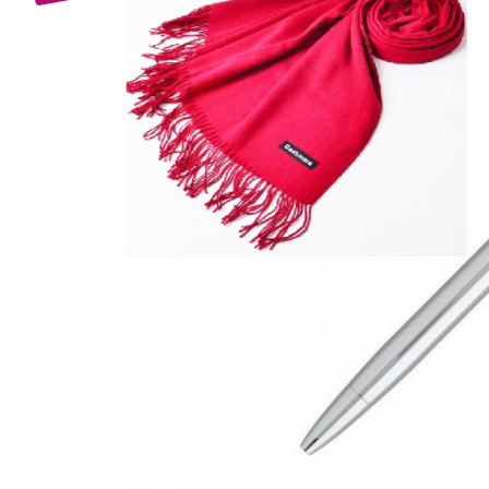
Bijuterii Mirese
Selectii
Reduceri
Cele mai noi
Cele mai vandute
Cele mai votate
Cu video
Pret
0 Lei - 100 Lei
100 Lei - 200 Lei
200 Lei - 300 Lei
300 Lei - 500 Lei
500 Lei - 1000 Lei
1000 Lei +