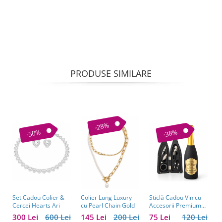
PRODUSE SIMILARE
-28%
-50%
-38%
Set Cadou Colier &
Sticlă Cadou Vin cu
C
Colier Lung Luxury
Cercei Hearts Ari
Accesorii Premium
V
cu Pearl Chain Gold
Personalizată – Set
C
300 Lei
600 Lei
75 Lei
120 Lei
1
145 Lei
200 Lei
Elegant pentru
C