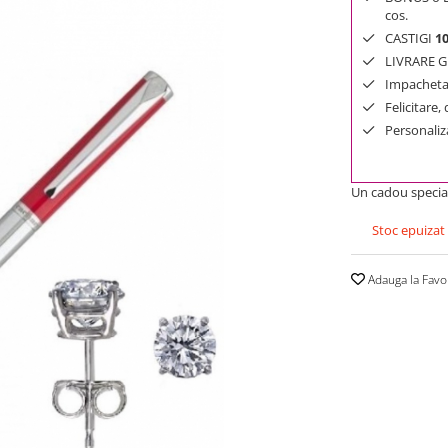
cos.
CASTIGI
1
LIVRARE GR
Impachetar
Felicitare,
Personaliza
Un cadou specia
Stoc epuizat
Adauga la Favo