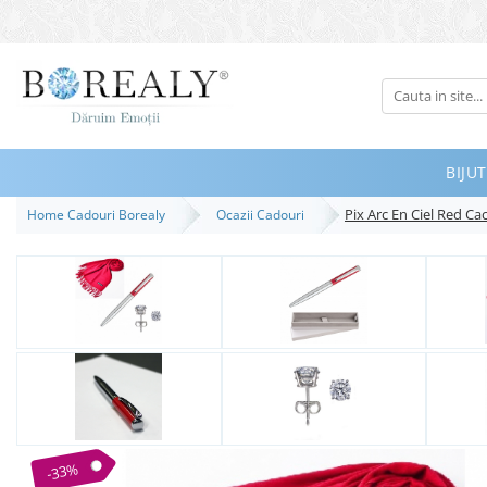
Bijuterii
Tipuri
Inele
BIJUT
Cercei
Pix Arc En Ciel Red C
Home Cadouri Borealy
Ocazii Cadouri
Bratari
Coliere
Seturi
Brose
Tiare
Destinatari
Bijuterii Femei
Bijuterii Copii
-33%