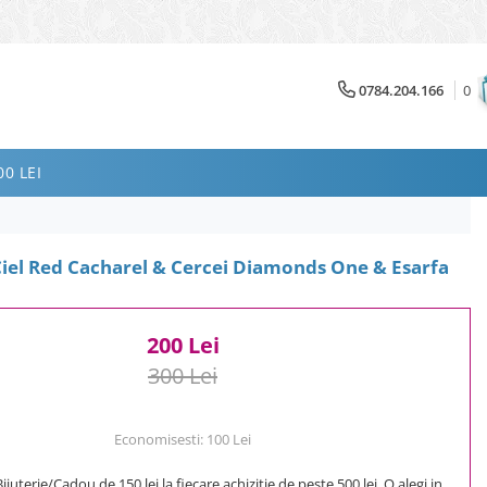
0784.204.166
0
0 LEI
Ciel Red Cacharel & Cercei Diamonds One & Esarfa
200 Lei
300 Lei
Economisesti:
100
Lei
uterie/Cadou de 150 lei la fiecare achizitie de peste 500 lei. O alegi in